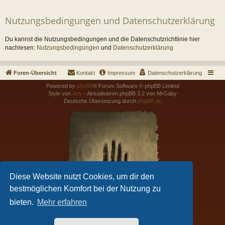
Nutzungsbedingungen und Datenschutzerklärung
Du kannst die Nutzungsbedingungen und die Datenschutzrichtlinie hier
nachlesen:
Nutzungsbedingungen
und
Datenschutzerklärung
Foren-Übersicht
Kontakt
Impressum
Datenschutzerklärung
Powered by
phpBB
® Forum Software © phpBB Limited
Style von
Arty
- Aktualisieren phpBB 3.2 von MrGaby
Deutsche Übersetzung durch
phpBB.de
Diese Website nutzt Cookies, um dir den
bestmöglichen Komfort bei der Nutzung zu
bieten.
Mehr erfahren