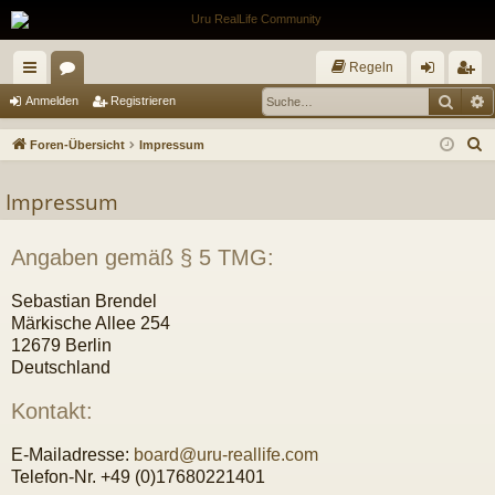
Regeln
Such
E
ch
or
n
eg
Anmelden
Registrieren
ne
en
m
ist
S
Foren-Übersicht
Impressum
llz
el
rie
u
c
Impressum
ug
de
re
h
riff
n
n
e
Angaben gemäß § 5 TMG:
Sebastian Brendel
Märkische Allee 254
12679 Berlin
Deutschland
Kontakt:
E-Mailadresse:
board@uru-reallife.com
Telefon-Nr. +49 (0)17680221401