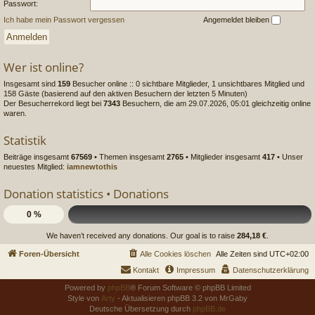
Passwort:
Ich habe mein Passwort vergessen
Angemeldet bleiben
Wer ist online?
Insgesamt sind
159
Besucher online :: 0 sichtbare Mitglieder, 1 unsichtbares Mitglied und
158 Gäste (basierend auf den aktiven Besuchern der letzten 5 Minuten)
Der Besucherrekord liegt bei
7343
Besuchern, die am 29.07.2026, 05:01 gleichzeitig online
waren.
Statistik
Beiträge insgesamt
67569
• Themen insgesamt
2765
• Mitglieder insgesamt
417
• Unser
neuestes Mitglied:
iamnewtothis
Donation statistics •
Donations
0 %
We haven’t received any donations. Our goal is to raise
284,18 €
.
Foren-Übersicht
Alle Cookies löschen
Alle Zeiten sind
UTC+02:00
Kontakt
Impressum
Datenschutzerklärung
Powered by
phpBB
® Forum Software © phpBB Limited
Style von
Arty
- Aktualisieren phpBB 3.2 von MrGaby
Deutsche Übersetzung durch
phpBB.de