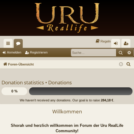
Regeln
Such
E
ch
or
n
eg
Anmelden
Registrieren
ne
en
m
ist
S
Foren-Übersicht
llz
el
rie
u
c
ug
de
re
Donation statistics •
Donations
h
riff
n
n
e
0 %
We haven’t received any donations. Our goal is to raise
284,18 €
.
Willkommen
Shorah und herzlich willkommen im Forum der Uru RealLife
Community!