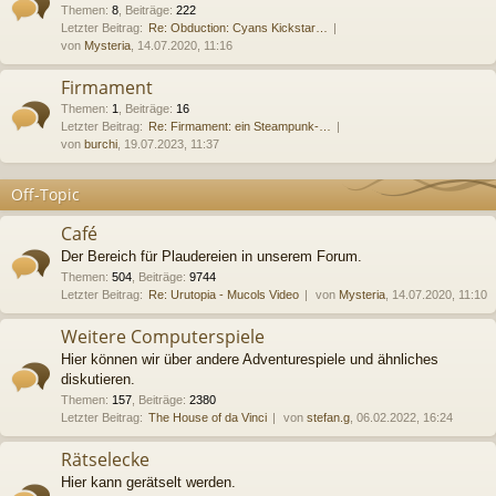
Themen
:
8
,
Beiträge
:
222
Letzter Beitrag:
Re: Obduction: Cyans Kickstar…
von
Mysteria
, 14.07.2020, 11:16
Firmament
Themen
:
1
,
Beiträge
:
16
Letzter Beitrag:
Re: Firmament: ein Steampunk-…
von
burchi
, 19.07.2023, 11:37
Off-Topic
Café
Der Bereich für Plaudereien in unserem Forum.
Themen
:
504
,
Beiträge
:
9744
Letzter Beitrag:
Re: Urutopia - Mucols Video
von
Mysteria
, 14.07.2020, 11:10
Weitere Computerspiele
Hier können wir über andere Adventurespiele und ähnliches
diskutieren.
Themen
:
157
,
Beiträge
:
2380
Letzter Beitrag:
The House of da Vinci
von
stefan.g
, 06.02.2022, 16:24
Rätselecke
Hier kann gerätselt werden.