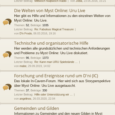
Letzter Beitrag:
Mittwoch Nulpwoch Radio
von
JoBa
, 23.05.2016, 15:21
Die Welten von Myst Online: Uru Live
Hier gibt es Hilfe und Informationen zu den einzelnen Welten von
Myst Online: Uru Live.
Themen
:
52
,
Beiträge
:
1035
Letzter Beitrag:
Re: Fabulous Magical Treasure
von
D'n Frodo
, 06.03.2016, 19:16
Technische und organisatorische Hilfe
Hier werden alle grundsätzlichen und technischen Anforderungen
und Probleme zu Myst Online: Uru Live diskutiert.
Themen
:
96
,
Beiträge
:
1373
Letzter Beitrag:
Re: Kann man URU Spielstände …
von
mabe
, 29.09.2019, 14:02
Forschung und Ereignisse rund um D'ni (IC)
Das lokale In-Cavern-Forum. Hier wird sich aus Storyperspektive
über Myst Online: Uru Live ausgetauscht.
Themen
:
37
,
Beiträge
:
330
Letzter Beitrag:
Hilfe oder Unterstützung wir …
von
angelinos
, 26.03.2020, 22:04
Gemeinden und Gilden
Informationen zu Gemeinden und den neuen Gilden in Myst