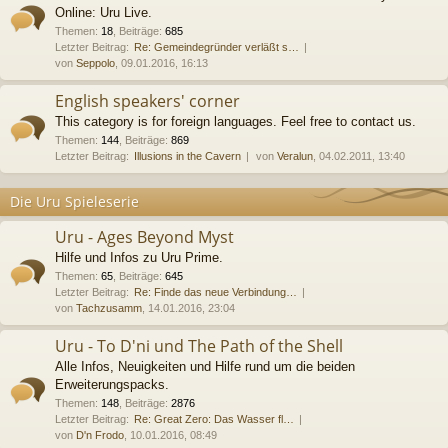
Online: Uru Live.
Themen
:
18
,
Beiträge
:
685
Letzter Beitrag:
Re: Gemeindegründer verläßt s…
von
Seppolo
, 09.01.2016, 16:13
English speakers' corner
This category is for foreign languages. Feel free to contact us.
Themen
:
144
,
Beiträge
:
869
Letzter Beitrag:
Illusions in the Cavern
von
Veralun
, 04.02.2011, 13:40
Die Uru Spieleserie
Uru - Ages Beyond Myst
Hilfe und Infos zu Uru Prime.
Themen
:
65
,
Beiträge
:
645
Letzter Beitrag:
Re: Finde das neue Verbindung…
von
Tachzusamm
, 14.01.2016, 23:04
Uru - To D'ni und The Path of the Shell
Alle Infos, Neuigkeiten und Hilfe rund um die beiden
Erweiterungspacks.
Themen
:
148
,
Beiträge
:
2876
Letzter Beitrag:
Re: Great Zero: Das Wasser fl…
von
D'n Frodo
, 10.01.2016, 08:49