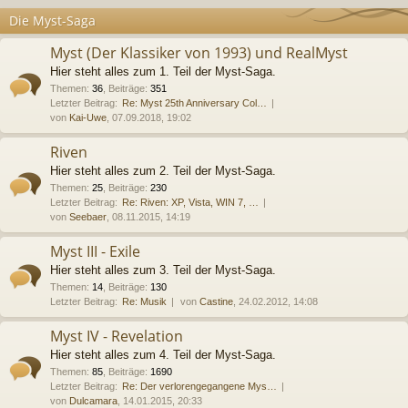
Die Myst-Saga
Myst (Der Klassiker von 1993) und RealMyst
Hier steht alles zum 1. Teil der Myst-Saga.
Themen
:
36
,
Beiträge
:
351
Letzter Beitrag:
Re: Myst 25th Anniversary Col…
von
Kai-Uwe
, 07.09.2018, 19:02
Riven
Hier steht alles zum 2. Teil der Myst-Saga.
Themen
:
25
,
Beiträge
:
230
Letzter Beitrag:
Re: Riven: XP, Vista, WIN 7, …
von
Seebaer
, 08.11.2015, 14:19
Myst III - Exile
Hier steht alles zum 3. Teil der Myst-Saga.
Themen
:
14
,
Beiträge
:
130
Letzter Beitrag:
Re: Musik
von
Castine
, 24.02.2012, 14:08
Myst IV - Revelation
Hier steht alles zum 4. Teil der Myst-Saga.
Themen
:
85
,
Beiträge
:
1690
Letzter Beitrag:
Re: Der verlorengegangene Mys…
von
Dulcamara
, 14.01.2015, 20:33