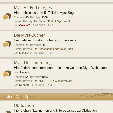
Myst V - End of Ages
Hier steht alles zum 5. Teil der Myst-Saga.
Themen
:
66
,
Beiträge
:
1368
Letzter Beitrag:
Re: Myst V End of Ages auf St…
von
Coren-7
, 16.03.2012, 19:40
Die Myst-Bücher
Hier geht es um die Bücher zur Spieleserie.
Themen
:
21
,
Beiträge
:
282
Letzter Beitrag:
Re: Anschaffung der Myst-Büch…
von
Menolly
, 25.10.2013, 11:03
Myst Linksammlung
Hier finden sich interessante Links zu weiteren Myst-Webseiten
und Foren.
Themen
:
54
,
Beiträge
:
1043
Letzter Beitrag:
Re: NULP - DIE! Webseiten der…
von
Reenah
, 11.09.2009, 10:54
andere Cyan-Spiele
Obduction
Hier stehen Nachrichten und Interessantes zu Obduction.