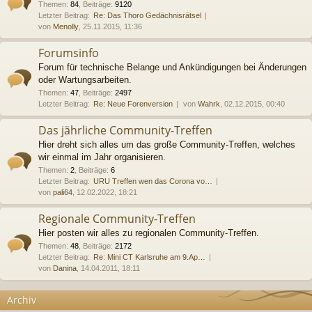
Themen
:
84
,
Beiträge
:
9120
Letzter Beitrag:
Re: Das Thoro Gedächnisrätsel
von
Menolly
, 25.11.2015, 11:36
Forumsinfo
Forum für technische Belange und Ankündigungen bei Änderungen
oder Wartungsarbeiten.
Themen
:
47
,
Beiträge
:
2497
Letzter Beitrag:
Re: Neue Forenversion
von
Wahrk
, 02.12.2015, 00:40
Das jährliche Community-Treffen
Hier dreht sich alles um das große Community-Treffen, welches
wir einmal im Jahr organisieren.
Themen
:
2
,
Beiträge
:
6
Letzter Beitrag:
URU Treffen wen das Corona vo…
von
pali64
, 12.02.2022, 18:21
Regionale Community-Treffen
Hier posten wir alles zu regionalen Community-Treffen.
Themen
:
48
,
Beiträge
:
2172
Letzter Beitrag:
Re: Mini CT Karlsruhe am 9.Ap…
von
Danina
, 14.04.2011, 18:11
Archiv