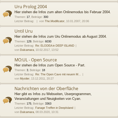
Uru Prolog 2004
Hier stehen die Infos zum alten Onlinemodus bis Februar 2004.
Themen
:
17
,
Beiträge
:
300
Letzter Beitrag:
von
The.Modificator
, 10.01.2007, 20:06
Until Uru
Hier stehen die Infos zum Uru Onlinemodus ab August 2004.
Themen
:
129
,
Beiträge
:
6030
Letzter Beitrag:
Re: ELODEA in DEEP ISLAND
von
Dulcamara
, 10.02.2017, 13:52
MO:UL - Open Source
Hier stehen die Infos zum Open Source - Part.
Themen
:
3
,
Beiträge
:
18
Letzter Beitrag:
Re: The Open Cave mit neuem M…
von
Mystler
, 13.12.2011, 20:27
Nachrichten von der Oberfläche
Hier gibt es Infos zu Webseiten, Userprogrammen,
Veranstaltungen und Neuigkeiten von Cyan.
Themen
:
175
,
Beiträge
:
3363
Letzter Beitrag:
Fanage Treffen in DeepIsland
von
Dulcamara
, 08.03.2020, 10:31