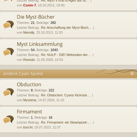
Letzter Beitrag:
Re: Myst V End of Ages auf St…
von
Coren-7
, 16.03.2012, 19:40
Die Myst-Bücher
Themen
:
21
,
Beiträge
:
282
Letzter Beitrag:
Re: Anschaffung der Myst-Büch…
von
Menolly
, 25.10.2013, 11:03
Myst Linksammlung
Themen
:
54
,
Beiträge
:
1043
Letzter Beitrag:
Re: NULP - DIE! Webseiten der…
von
Reenah
, 11.09.2009, 10:54
andere Cyan-Spiele
Obduction
Themen
:
8
,
Beiträge
:
222
Letzter Beitrag:
Re: Obduction: Cyans Kickstar…
von
Mysteria
, 14.07.2020, 11:16
Firmament
Themen
:
1
,
Beiträge
:
16
Letzter Beitrag:
Re: Firmament: ein Steampunk-…
von
burchi
, 19.07.2023, 11:37