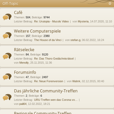
Off-Topic
Café
Themen
:
504
,
Beiträge
:
9744
Letzter Beitrag:
Re: Urutopia - Mucols Video
von
Mysteria
, 14.07.2020, 11:10
Weitere Computerspiele
Themen
:
157
,
Beiträge
:
2380
Letzter Beitrag:
The House of da Vinci
von
stefan.g
, 06.02.2022, 16:24
Rätselecke
Themen
:
84
,
Beiträge
:
9120
Letzter Beitrag:
Re: Das Thoro Gedächnisrätsel
von
Menolly
, 25.11.2015, 11:36
Forumsinfo
Themen
:
47
,
Beiträge
:
2497
Letzter Beitrag:
Re: Neue Forenversion
von
Wahrk
, 02.12.2015, 00:40
Das jährliche Community-Treffen
Themen
:
2
,
Beiträge
:
6
Letzter Beitrag:
URU Treffen wen das Corona vo…
von
pali64
, 12.02.2022, 18:21
Regionale Community-Treffen