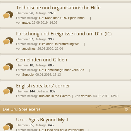
Technische und organisatorische Hilfe
Themen
:
96
,
Beiträge
:
1373
Letzter Beitrag:
Re: Kann man URU Spielstände …
von
mabe
, 29.09.2019, 14:02
Forschung und Ereignisse rund um D'ni (IC)
Themen
:
37
,
Beiträge
:
330
Letzter Beitrag:
Hilfe oder Unterstützung wir …
von
angelinos
, 26.03.2020, 22:04
Gemeinden und Gilden
Themen
:
18
,
Beiträge
:
685
Letzter Beitrag:
Re: Gemeindegründer verläßt s…
von
Seppolo
, 09.01.2016, 16:13
English speakers' corner
Themen
:
144
,
Beiträge
:
869
Letzter Beitrag:
Illusions in the Cavern
von
Veralun
, 04.02.2011, 13:40
Die Uru Spieleserie
Uru - Ages Beyond Myst
Themen
:
65
,
Beiträge
:
645
Letzter Beitrag:
Re: Finde das neue Verbindung…