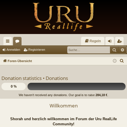
Regeln
Such
E
ch
or
n
eg
Anmelden
Registrieren
ne
en
m
ist
S
Foren-Übersicht
llz
el
rie
u
c
ug
de
re
Donation statistics •
Donations
h
riff
n
n
e
0 %
We haven’t received any donations. Our goal is to raise
284,18 €
.
Willkommen
Shorah und herzlich willkommen im Forum der Uru RealLife
Community!