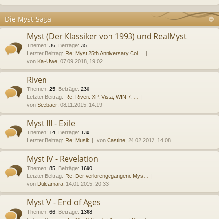
Die Myst-Saga
Myst (Der Klassiker von 1993) und RealMyst
Themen
:
36
,
Beiträge
:
351
Letzter Beitrag:
Re: Myst 25th Anniversary Col…
von
Kai-Uwe
, 07.09.2018, 19:02
Riven
Themen
:
25
,
Beiträge
:
230
Letzter Beitrag:
Re: Riven: XP, Vista, WIN 7, …
von
Seebaer
, 08.11.2015, 14:19
Myst III - Exile
Themen
:
14
,
Beiträge
:
130
Letzter Beitrag:
Re: Musik
von
Castine
, 24.02.2012, 14:08
Myst IV - Revelation
Themen
:
85
,
Beiträge
:
1690
Letzter Beitrag:
Re: Der verlorengegangene Mys…
von
Dulcamara
, 14.01.2015, 20:33
Myst V - End of Ages
Themen
:
66
,
Beiträge
:
1368