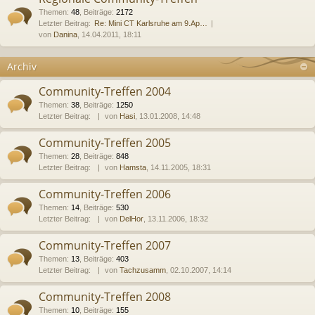
Themen
:
48
,
Beiträge
:
2172
Letzter Beitrag:
Re: Mini CT Karlsruhe am 9.Ap…
von
Danina
, 14.04.2011, 18:11
Archiv
Community-Treffen 2004
Themen
:
38
,
Beiträge
:
1250
Letzter Beitrag:
von
Hasi
, 13.01.2008, 14:48
Community-Treffen 2005
Themen
:
28
,
Beiträge
:
848
Letzter Beitrag:
von
Hamsta
, 14.11.2005, 18:31
Community-Treffen 2006
Themen
:
14
,
Beiträge
:
530
Letzter Beitrag:
von
DelHor
, 13.11.2006, 18:32
Community-Treffen 2007
Themen
:
13
,
Beiträge
:
403
Letzter Beitrag:
von
Tachzusamm
, 02.10.2007, 14:14
Community-Treffen 2008
Themen
:
10
,
Beiträge
:
155