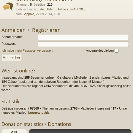
Themen
:
8
,
Beiträge
:
213
Letzter Beitrag:
Re: Bilder u. Filme zum CT 20…
von
Seppolo
, 22.09.2014, 16:01
Anmelden
•
Registrieren
Benutzername:
Passwort:
Ich habe mein Passwort vergessen
Angemeldet bleiben
Wer ist online?
Insgesamt sind
155
Besucher online :: 0 sichtbare Mitglieder, 1 unsichtbares Mitglied und
154 Gäste (basierend auf den aktiven Besuchern der letzten 5 Minuten)
Der Besucherrekord liegt bei
7343
Besuchern, die am 29.07.2026, 05:01 gleichzeitig online
waren.
Statistik
Beiträge insgesamt
67569
• Themen insgesamt
2765
• Mitglieder insgesamt
417
• Unser
neuestes Mitglied:
iamnewtothis
Donation statistics •
Donations
0 %