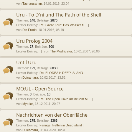
von
Tachzusamm
, 14.01.2016, 23:04
Uru - To D'ni und The Path of the Shell
Themen
:
148
,
Beiträge
:
2876
Letzter Beitrag:
Re: Great Zero: Das Wasser fl…
von
D'n Frodo
, 10.01.2016, 08:49
Uru Prolog 2004
Themen
:
17
,
Beiträge
:
300
Letzter Beitrag:
von
The.Modificator
, 10.01.2007, 20:06
Until Uru
Themen
:
129
,
Beiträge
:
6030
Letzter Beitrag:
Re: ELODEA in DEEP ISLAND
von
Dulcamara
, 10.02.2017, 13:52
MO:UL - Open Source
Themen
:
3
,
Beiträge
:
18
Letzter Beitrag:
Re: The Open Cave mit neuem M…
von
Mystler
, 13.12.2011, 20:27
Nachrichten von der Oberfläche
Themen
:
175
,
Beiträge
:
3363
Letzter Beitrag:
Fanage Treffen in DeepIsland
von
Dulcamara
, 08.03.2020, 10:31