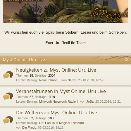
Wir wünschen euch viel Spaß beim Stöbern, Lesen und beim Schreiben.
Euer Uru RealLife Team
Myst Online: Uru Live
Neuigkeiten zu Myst Online: Uru Live
Themen
:
98
,
Beiträge
:
2304
Letzter Beitrag:
Neue Inhalte
von
Nefret
, 25.10.2020, 18:59
Veranstaltungen in Myst Online: Uru Live
Themen
:
57
,
Beiträge
:
1129
Letzter Beitrag:
Mittwoch Nulpwoch Radio
von
JoBa
, 23.05.2016, 15:21
Die Welten von Myst Online: Uru Live
Themen
:
52
,
Beiträge
:
1035
Letzter Beitrag:
Re: Fabulous Magical Treasure
von
D'n Frodo
, 06.03.2016, 19:16