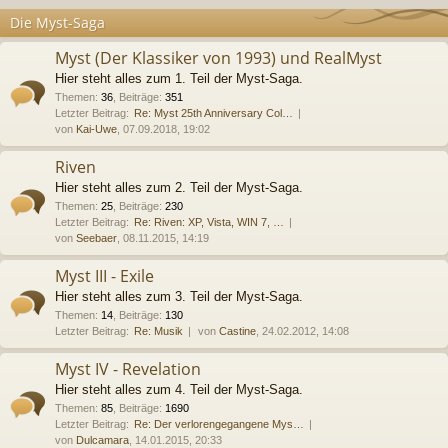
Die Myst-Saga
Myst (Der Klassiker von 1993) und RealMyst
Hier steht alles zum 1. Teil der Myst-Saga.
Themen
:
36
,
Beiträge
:
351
Letzter Beitrag:
Re: Myst 25th Anniversary Col…
von
Kai-Uwe
, 07.09.2018, 19:02
Riven
Hier steht alles zum 2. Teil der Myst-Saga.
Themen
:
25
,
Beiträge
:
230
Letzter Beitrag:
Re: Riven: XP, Vista, WIN 7, …
von
Seebaer
, 08.11.2015, 14:19
Myst III - Exile
Hier steht alles zum 3. Teil der Myst-Saga.
Themen
:
14
,
Beiträge
:
130
Letzter Beitrag:
Re: Musik
von
Castine
, 24.02.2012, 14:08
Myst IV - Revelation
Hier steht alles zum 4. Teil der Myst-Saga.
Themen
:
85
,
Beiträge
:
1690
Letzter Beitrag:
Re: Der verlorengegangene Mys…
von
Dulcamara
, 14.01.2015, 20:33