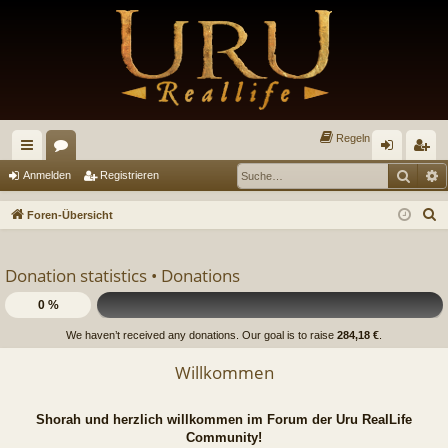
Regeln
Such
E
ch
or
n
eg
Anmelden
Registrieren
ne
en
m
ist
S
Foren-Übersicht
llz
el
rie
u
c
ug
de
re
Donation statistics •
Donations
h
riff
n
n
e
0 %
We haven’t received any donations. Our goal is to raise
284,18 €
.
Willkommen
Shorah und herzlich willkommen im Forum der Uru RealLife
Community!