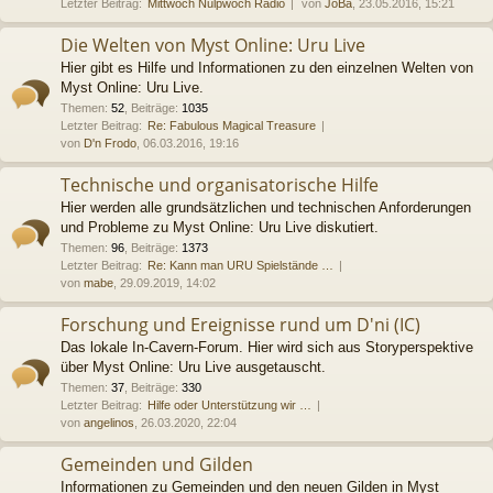
Letzter Beitrag:
Mittwoch Nulpwoch Radio
von
JoBa
, 23.05.2016, 15:21
Die Welten von Myst Online: Uru Live
Hier gibt es Hilfe und Informationen zu den einzelnen Welten von
Myst Online: Uru Live.
Themen
:
52
,
Beiträge
:
1035
Letzter Beitrag:
Re: Fabulous Magical Treasure
von
D'n Frodo
, 06.03.2016, 19:16
Technische und organisatorische Hilfe
Hier werden alle grundsätzlichen und technischen Anforderungen
und Probleme zu Myst Online: Uru Live diskutiert.
Themen
:
96
,
Beiträge
:
1373
Letzter Beitrag:
Re: Kann man URU Spielstände …
von
mabe
, 29.09.2019, 14:02
Forschung und Ereignisse rund um D'ni (IC)
Das lokale In-Cavern-Forum. Hier wird sich aus Storyperspektive
über Myst Online: Uru Live ausgetauscht.
Themen
:
37
,
Beiträge
:
330
Letzter Beitrag:
Hilfe oder Unterstützung wir …
von
angelinos
, 26.03.2020, 22:04
Gemeinden und Gilden
Informationen zu Gemeinden und den neuen Gilden in Myst