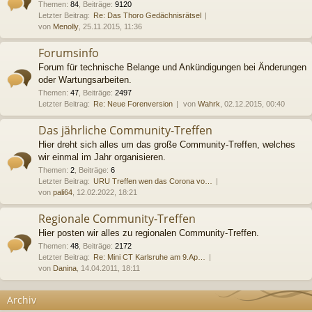
Themen
:
84
,
Beiträge
:
9120
Letzter Beitrag:
Re: Das Thoro Gedächnisrätsel
von
Menolly
, 25.11.2015, 11:36
Forumsinfo
Forum für technische Belange und Ankündigungen bei Änderungen
oder Wartungsarbeiten.
Themen
:
47
,
Beiträge
:
2497
Letzter Beitrag:
Re: Neue Forenversion
von
Wahrk
, 02.12.2015, 00:40
Das jährliche Community-Treffen
Hier dreht sich alles um das große Community-Treffen, welches
wir einmal im Jahr organisieren.
Themen
:
2
,
Beiträge
:
6
Letzter Beitrag:
URU Treffen wen das Corona vo…
von
pali64
, 12.02.2022, 18:21
Regionale Community-Treffen
Hier posten wir alles zu regionalen Community-Treffen.
Themen
:
48
,
Beiträge
:
2172
Letzter Beitrag:
Re: Mini CT Karlsruhe am 9.Ap…
von
Danina
, 14.04.2011, 18:11
Archiv