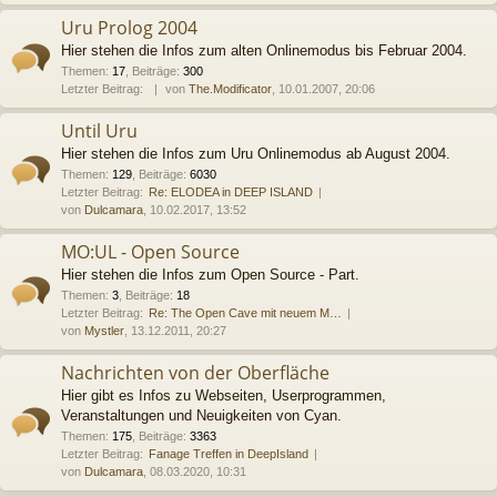
Uru Prolog 2004
Hier stehen die Infos zum alten Onlinemodus bis Februar 2004.
Themen
:
17
,
Beiträge
:
300
Letzter Beitrag:
von
The.Modificator
, 10.01.2007, 20:06
Until Uru
Hier stehen die Infos zum Uru Onlinemodus ab August 2004.
Themen
:
129
,
Beiträge
:
6030
Letzter Beitrag:
Re: ELODEA in DEEP ISLAND
von
Dulcamara
, 10.02.2017, 13:52
MO:UL - Open Source
Hier stehen die Infos zum Open Source - Part.
Themen
:
3
,
Beiträge
:
18
Letzter Beitrag:
Re: The Open Cave mit neuem M…
von
Mystler
, 13.12.2011, 20:27
Nachrichten von der Oberfläche
Hier gibt es Infos zu Webseiten, Userprogrammen,
Veranstaltungen und Neuigkeiten von Cyan.
Themen
:
175
,
Beiträge
:
3363
Letzter Beitrag:
Fanage Treffen in DeepIsland
von
Dulcamara
, 08.03.2020, 10:31