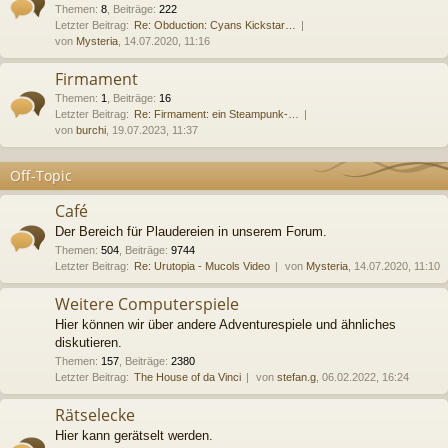
Themen
:
8
,
Beiträge
:
222
Letzter Beitrag:
Re: Obduction: Cyans Kickstar…
von
Mysteria
, 14.07.2020, 11:16
Firmament
Themen
:
1
,
Beiträge
:
16
Letzter Beitrag:
Re: Firmament: ein Steampunk-…
von
burchi
, 19.07.2023, 11:37
Off-Topic
Café
Der Bereich für Plaudereien in unserem Forum.
Themen
:
504
,
Beiträge
:
9744
Letzter Beitrag:
Re: Urutopia - Mucols Video
von
Mysteria
, 14.07.2020, 11:10
Weitere Computerspiele
Hier können wir über andere Adventurespiele und ähnliches
diskutieren.
Themen
:
157
,
Beiträge
:
2380
Letzter Beitrag:
The House of da Vinci
von
stefan.g
, 06.02.2022, 16:24
Rätselecke
Hier kann gerätselt werden.