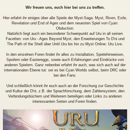
Wir freuen uns, euch hier bei uns zu treffen.
Hier erfahrt ihr einiges über alle Spiele der Myst-Saga: Myst, Riven, Exile,
Revelation und End of Ages und dem neuesten Spiel von Cyan:
Obduction.
Natürlich liegt auch ein besonderer Schwerpunkt auf Uru in all seinen
Facetten: von Uru - Ages Beyond Myst, den Erweiterungen To D'ni und
The Path of the Shell über Until Uru bis hin zu Myst Online: Uru Live.
In den einzelnen Foren findet ihr alles zu Installation, Spielehinweisen,
Spoilern oder Eastereggs, sowie auch Erfahrungen und Eindrücke von
anderen Spielern. Ganz nebenbei erfahrt ihr auch, was sich auch auf der
internationalen Ebene tut: sei es bei Cyan Worlds selbst, beim DRC oder
bei den Fans.
Und schließlich könnt ihr euch auch an der Forschung zur Geschichte
und Kultur der D'ni, z.B. der Sprachforschung, dem Zahlensystem, den
Verbindungsbüchern und Weiterem beteiligen oder Links zu anderen
interessanten Seiten und Foren finden.