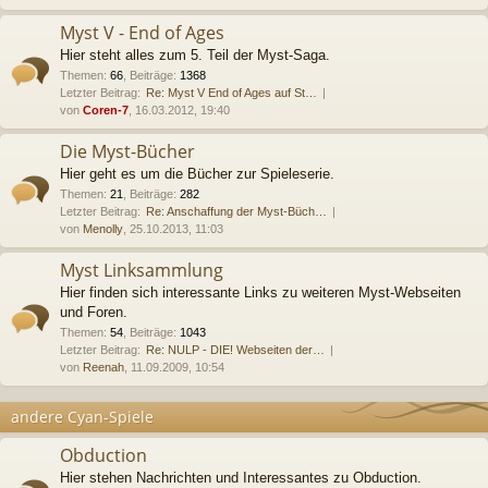
Myst V - End of Ages
Hier steht alles zum 5. Teil der Myst-Saga.
Themen
:
66
,
Beiträge
:
1368
Letzter Beitrag:
Re: Myst V End of Ages auf St…
von
Coren-7
, 16.03.2012, 19:40
Die Myst-Bücher
Hier geht es um die Bücher zur Spieleserie.
Themen
:
21
,
Beiträge
:
282
Letzter Beitrag:
Re: Anschaffung der Myst-Büch…
von
Menolly
, 25.10.2013, 11:03
Myst Linksammlung
Hier finden sich interessante Links zu weiteren Myst-Webseiten
und Foren.
Themen
:
54
,
Beiträge
:
1043
Letzter Beitrag:
Re: NULP - DIE! Webseiten der…
von
Reenah
, 11.09.2009, 10:54
andere Cyan-Spiele
Obduction
Hier stehen Nachrichten und Interessantes zu Obduction.