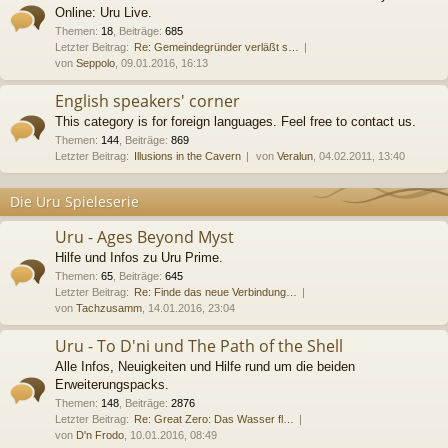
Online: Uru Live.
Themen
:
18
,
Beiträge
:
685
Letzter Beitrag:
Re: Gemeindegründer verläßt s…
von
Seppolo
, 09.01.2016, 16:13
English speakers' corner
This category is for foreign languages. Feel free to contact us.
Themen
:
144
,
Beiträge
:
869
Letzter Beitrag:
Illusions in the Cavern
von
Veralun
, 04.02.2011, 13:40
Die Uru Spieleserie
Uru - Ages Beyond Myst
Hilfe und Infos zu Uru Prime.
Themen
:
65
,
Beiträge
:
645
Letzter Beitrag:
Re: Finde das neue Verbindung…
von
Tachzusamm
, 14.01.2016, 23:04
Uru - To D'ni und The Path of the Shell
Alle Infos, Neuigkeiten und Hilfe rund um die beiden
Erweiterungspacks.
Themen
:
148
,
Beiträge
:
2876
Letzter Beitrag:
Re: Great Zero: Das Wasser fl…
von
D'n Frodo
, 10.01.2016, 08:49