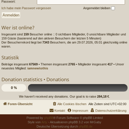
Passwort:
Ich habe mein Passwort vergessen
Angemeldet bleiben
Wer ist online?
Insgesamt sind
159
Besucher online :: 0 sichtbare Mitglieder, 0 unsichtbare Mitglieder und
159 Gäste (basierend auf den aktiven Besuchern der letzten 5 Minuten)
Der Besucherrekord liegt bei
7343
Besuchern, die am 29.07.2026, 05:01 gleichzeitig online
waren.
Statistik
Beiträge insgesamt
67569
• Themen insgesamt
2765
• Mitglieder insgesamt
417
• Unser
neuestes Mitglied:
iamnewtothis
Donation statistics •
Donations
0 %
We haven’t received any donations. Our goal is to raise
284,18 €
.
Foren-Übersicht
Alle Cookies löschen
Alle Zeiten sind
UTC+02:00
Kontakt
Impressum
Datenschutzerklärung
Powered by
phpBB
® Forum Software © phpBB Limited
Style von
Arty
- Aktualisieren phpBB 3.2 von MrGaby
Deutsche Übersetzung durch
phpBB.de