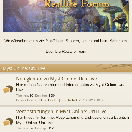
Wir wünschen euch viel Spaß beim Stöbern, Lesen und beim Schreiben.
Euer Uru RealLife Team
Myst Online: Uru Live
Neuigkeiten zu Myst Online: Uru Live
Hier stehen Nachrichten und Interessantes zu Myst Online: Uru
Live.
Themen
:
98
,
Beiträge
:
2304
Letzter Beitrag:
Neue Inhalte
von
Nefret
, 25.10.2020, 18:59
Veranstaltungen in Myst Online: Uru Live
Hier findet ihr Termine, Absprachen und Diskussionen zu Events in
Myst Online: Uru Live.
Themen
:
57
,
Beiträge
:
1129