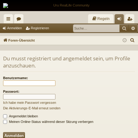
Regeln
Such
E
ch
or
n
eg
Anmelden
Registrieren
ne
en
m
ist
S
Foren-Übersicht
llz
el
rie
u
c
ug
de
re
Du musst registriert und angemeldet sein, um Profile
h
anzuschauen.
riff
n
n
e
Benutzername:
Passwort:
Ich habe mein Passwort vergessen
Die Aktivierungs-E-Mail erneut senden
Angemeldet bleiben
Meinen Online-Status während dieser Sitzung verbergen