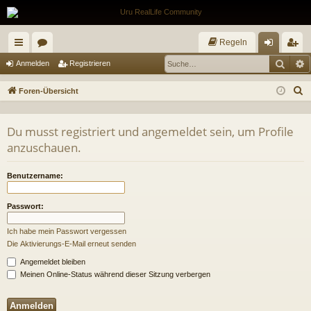
Regeln
Such
E
ch
or
n
eg
Anmelden
Registrieren
ne
en
m
ist
S
Foren-Übersicht
llz
el
rie
u
c
ug
de
re
Du musst registriert und angemeldet sein, um Profile
h
anzuschauen.
riff
n
n
e
Benutzername:
Passwort:
Ich habe mein Passwort vergessen
Die Aktivierungs-E-Mail erneut senden
Angemeldet bleiben
Meinen Online-Status während dieser Sitzung verbergen