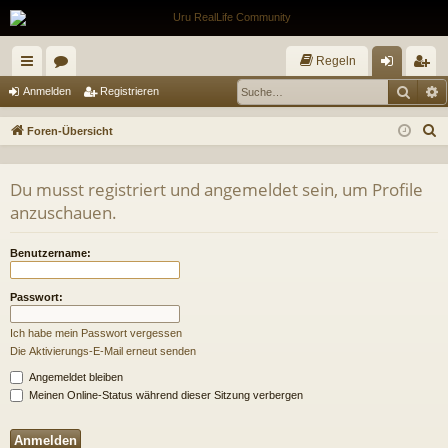
Regeln
Such
E
ch
or
n
eg
Anmelden
Registrieren
ne
en
m
ist
S
Foren-Übersicht
llz
el
rie
u
c
ug
de
re
Du musst registriert und angemeldet sein, um Profile
h
anzuschauen.
riff
n
n
e
Benutzername:
Passwort:
Ich habe mein Passwort vergessen
Die Aktivierungs-E-Mail erneut senden
Angemeldet bleiben
Meinen Online-Status während dieser Sitzung verbergen