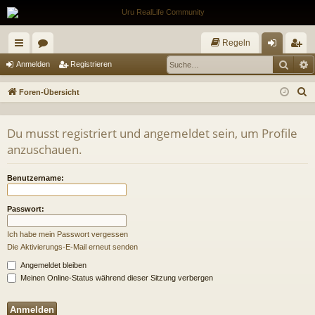
Regeln
Such
E
ch
or
n
eg
Anmelden
Registrieren
ne
en
m
ist
S
Foren-Übersicht
llz
el
rie
u
c
ug
de
re
Du musst registriert und angemeldet sein, um Profile
h
anzuschauen.
riff
n
n
e
Benutzername:
Passwort:
Ich habe mein Passwort vergessen
Die Aktivierungs-E-Mail erneut senden
Angemeldet bleiben
Meinen Online-Status während dieser Sitzung verbergen