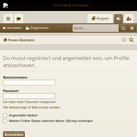
Regeln
Such
E
ch
or
n
eg
Anmelden
Registrieren
ne
en
m
ist
S
Foren-Übersicht
llz
el
rie
u
c
ug
de
re
Du musst registriert und angemeldet sein, um Profile
h
anzuschauen.
riff
n
n
e
Benutzername:
Passwort:
Ich habe mein Passwort vergessen
Die Aktivierungs-E-Mail erneut senden
Angemeldet bleiben
Meinen Online-Status während dieser Sitzung verbergen