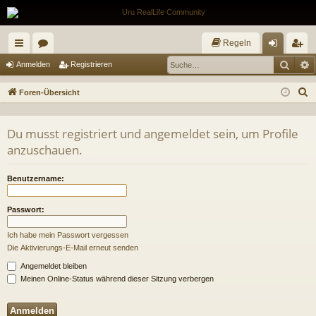
Regeln
Such
E
ch
or
n
eg
Anmelden
Registrieren
ne
en
m
ist
S
Foren-Übersicht
llz
el
rie
u
c
ug
de
re
Du musst registriert und angemeldet sein, um Profile
h
anzuschauen.
riff
n
n
e
Benutzername:
Passwort:
Ich habe mein Passwort vergessen
Die Aktivierungs-E-Mail erneut senden
Angemeldet bleiben
Meinen Online-Status während dieser Sitzung verbergen