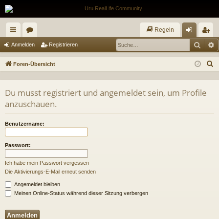
Regeln
Such
E
ch
or
n
eg
Anmelden
Registrieren
ne
en
m
ist
S
Foren-Übersicht
llz
el
rie
u
c
ug
de
re
Du musst registriert und angemeldet sein, um Profile
h
anzuschauen.
riff
n
n
e
Benutzername:
Passwort:
Ich habe mein Passwort vergessen
Die Aktivierungs-E-Mail erneut senden
Angemeldet bleiben
Meinen Online-Status während dieser Sitzung verbergen