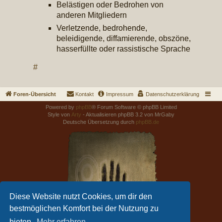
Belästigen oder Bedrohen von
anderen Mitgliedern
Verletzende, bedrohende,
beleidigende, diffamierende, obszöne,
hasserfüllte oder rassistische Sprache
#
Foren-Übersicht
Kontakt
Impressum
Datenschutzerklärung
Powered by
phpBB
® Forum Software © phpBB Limited
Style von
Arty
- Aktualisieren phpBB 3.2 von MrGaby
Deutsche Übersetzung durch
phpBB.de
Diese Website nutzt Cookies, um dir den
bestmöglichen Komfort bei der Nutzung zu
bieten.
Mehr erfahren