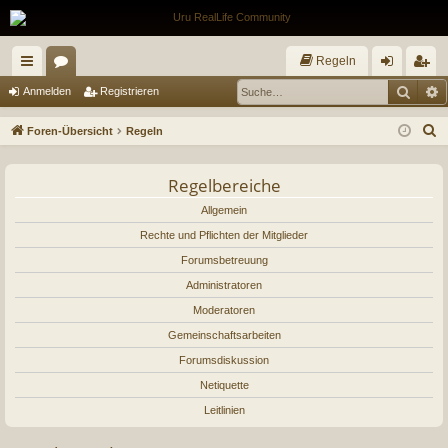
Regeln
Such
E
ch
or
n
eg
Anmelden
Registrieren
ne
en
m
ist
S
Foren-Übersicht
Regeln
llz
el
rie
u
c
ug
Regelbereiche
de
re
h
riff
Allgemein
n
n
e
Rechte und Pflichten der Mitglieder
Forumsbetreuung
Administratoren
Moderatoren
Gemeinschaftsarbeiten
Forumsdiskussion
Netiquette
Leitlinien