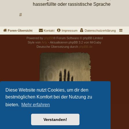
hasserfüllte oder rassistische Sprache
#
Foren-Übersicht
Kontakt
Impressum
Datenschutzerklärung
Powered by
phpBB
® Forum Software © phpBB Limited
Style von
Arty
- Aktualisieren phpBB 3.2 von MrGaby
Deutsche Übersetzung durch
phpBB.de
Diese Website nutzt Cookies, um dir den
bestmöglichen Komfort bei der Nutzung zu
bieten.
Mehr erfahren
Verstanden!