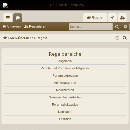
Regeln
Such
E
ch
or
n
eg
Anmelden
Registrieren
ne
en
m
ist
S
Foren-Übersicht
Regeln
llz
el
rie
u
c
ug
Regelbereiche
de
re
h
riff
Allgemein
n
n
e
Rechte und Pflichten der Mitglieder
Forumsbetreuung
Administratoren
Moderatoren
Gemeinschaftsarbeiten
Forumsdiskussion
Netiquette
Leitlinien