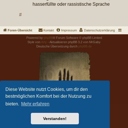
hasserfüllte oder rassistische Sprache
#
Foren-Übersicht
Kontakt
Impressum
Datenschutzerklärung
Powered by
phpBB
® Forum Software © phpBB Limited
Style von
Arty
- Aktualisieren phpBB 3.2 von MrGaby
Deutsche Übersetzung durch
phpBB.de
Diese Website nutzt Cookies, um dir den
bestmöglichen Komfort bei der Nutzung zu
bieten.
Mehr erfahren
Verstanden!