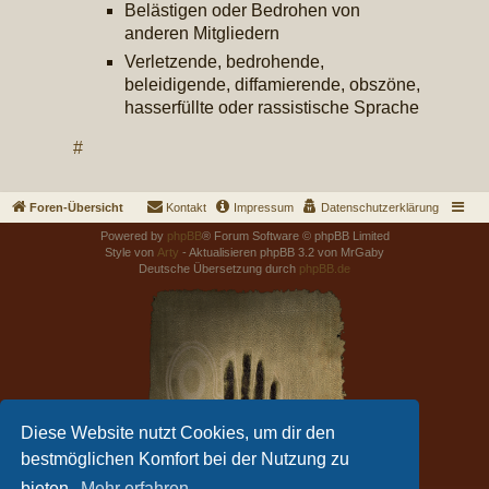
Belästigen oder Bedrohen von
anderen Mitgliedern
Verletzende, bedrohende,
beleidigende, diffamierende, obszöne,
hasserfüllte oder rassistische Sprache
#
Foren-Übersicht
Kontakt
Impressum
Datenschutzerklärung
Powered by
phpBB
® Forum Software © phpBB Limited
Style von
Arty
- Aktualisieren phpBB 3.2 von MrGaby
Deutsche Übersetzung durch
phpBB.de
Diese Website nutzt Cookies, um dir den
bestmöglichen Komfort bei der Nutzung zu
bieten.
Mehr erfahren