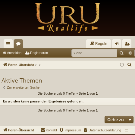
Regeln
Such
E
ch
or
n
eg
Anmelden
Registrieren
ne
en
m
ist
S
Foren-Übersicht
llz
el
rie
u
c
Aktive Themen
ug
de
re
h
Zur erweiterten Suche
riff
n
n
e
Die Suche ergab 0 Treffer • Seite
1
von
1
Es wurden keine passenden Ergebnisse gefunden.
Die Suche ergab 0 Treffer • Seite
1
von
1
Gehe zu
Foren-Übersicht
Kontakt
Impressum
Datenschutzerklärung