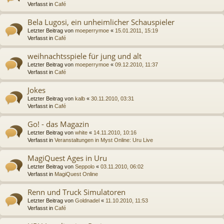
Verfasst in
Café
Bela Lugosi, ein unheimlicher Schauspieler
Letzter Beitrag von
moeperrymoe
«
15.01.2011, 15:19
Verfasst in
Café
weihnachtsspiele für jung und alt
Letzter Beitrag von
moeperrymoe
«
09.12.2010, 11:37
Verfasst in
Café
Jokes
Letzter Beitrag von
kalb
«
30.11.2010, 03:31
Verfasst in
Café
Go! - das Magazin
Letzter Beitrag von
white
«
14.11.2010, 10:16
Verfasst in
Veranstaltungen in Myst Online: Uru Live
MagiQuest Ages in Uru
Letzter Beitrag von
Seppolo
«
03.11.2010, 06:02
Verfasst in
MagiQuest Online
Renn und Truck Simulatoren
Letzter Beitrag von
Goldnadel
«
11.10.2010, 11:53
Verfasst in
Café