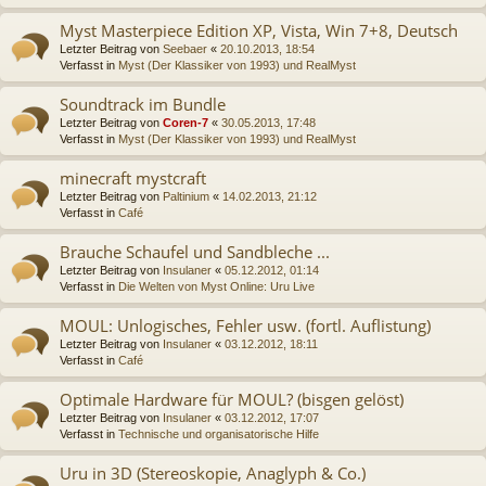
Myst Masterpiece Edition XP, Vista, Win 7+8, Deutsch
Letzter Beitrag von
Seebaer
«
20.10.2013, 18:54
Verfasst in
Myst (Der Klassiker von 1993) und RealMyst
Soundtrack im Bundle
Letzter Beitrag von
Coren-7
«
30.05.2013, 17:48
Verfasst in
Myst (Der Klassiker von 1993) und RealMyst
minecraft mystcraft
Letzter Beitrag von
Paltinium
«
14.02.2013, 21:12
Verfasst in
Café
Brauche Schaufel und Sandbleche ...
Letzter Beitrag von
Insulaner
«
05.12.2012, 01:14
Verfasst in
Die Welten von Myst Online: Uru Live
MOUL: Unlogisches, Fehler usw. (fortl. Auflistung)
Letzter Beitrag von
Insulaner
«
03.12.2012, 18:11
Verfasst in
Café
Optimale Hardware für MOUL? (bisgen gelöst)
Letzter Beitrag von
Insulaner
«
03.12.2012, 17:07
Verfasst in
Technische und organisatorische Hilfe
Uru in 3D (Stereoskopie, Anaglyph & Co.)