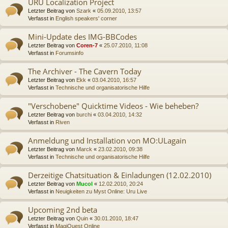
URU Localization Project
Letzter Beitrag von
Szark
«
05.09.2010, 13:57
Verfasst in
English speakers' corner
Mini-Update des IMG-BBCodes
Letzter Beitrag von
Coren-7
«
25.07.2010, 11:08
Verfasst in
Forumsinfo
The Archiver - The Cavern Today
Letzter Beitrag von
Ekk
«
03.04.2010, 16:57
Verfasst in
Technische und organisatorische Hilfe
"Verschobene" Quicktime Videos - Wie beheben?
Letzter Beitrag von
burchi
«
03.04.2010, 14:32
Verfasst in
Riven
Anmeldung und Installation von MO:ULagain
Letzter Beitrag von
Marck
«
23.02.2010, 09:38
Verfasst in
Technische und organisatorische Hilfe
Derzeitige Chatsituation & Einladungen (12.02.2010)
Letzter Beitrag von
Mucol
«
12.02.2010, 20:24
Verfasst in
Neuigkeiten zu Myst Online: Uru Live
Upcoming 2nd beta
Letzter Beitrag von
Quin
«
30.01.2010, 18:47
Verfasst in
MagiQuest Online