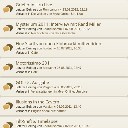
Griefer in Uru Live
Letzter Beitrag von
Ron Landry
«
23.02.2012, 22:19
Verfasst in
Die Welten von Myst Online: Uru Live
Mysterium 2011: Interview mit Rand Miller
Letzter Beitrag von
Tachzusamm
«
07.08.2011, 13:12
Verfasst in
Nachrichten von der Oberfläche
Eine Stadt von oben-Flohmarkt mittendrinn
Letzter Beitrag von
hordath
«
10.07.2011, 16:33
Verfasst in
Café
Motorissimo 2011
Letzter Beitrag von
hordath
«
26.06.2011, 22:47
Verfasst in
Café
GO! - 2. Ausgabe
Letzter Beitrag von
Polgara
«
03.05.2011, 23:28
Verfasst in
Veranstaltungen in Myst Online: Uru Live
Illusions in the Cavern
Letzter Beitrag von
Veralun
«
04.02.2011, 13:40
Verfasst in
English speakers' corner
Tilt-Shift & Timelapse
Letzter Beitrag von
Tachzusamm
«
02.02.2011, 19:37