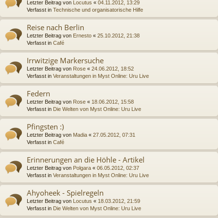
Letzter Beitrag von
Locutus
«
04.11.2012, 13:29
Verfasst in
Technische und organisatorische Hilfe
Reise nach Berlin
Letzter Beitrag von
Ernesto
«
25.10.2012, 21:38
Verfasst in
Café
Irrwitzige Markersuche
Letzter Beitrag von
Rose
«
24.06.2012, 18:52
Verfasst in
Veranstaltungen in Myst Online: Uru Live
Federn
Letzter Beitrag von
Rose
«
18.06.2012, 15:58
Verfasst in
Die Welten von Myst Online: Uru Live
Pfingsten :)
Letzter Beitrag von
Madia
«
27.05.2012, 07:31
Verfasst in
Café
Erinnerungen an die Höhle - Artikel
Letzter Beitrag von
Polgara
«
06.05.2012, 02:37
Verfasst in
Veranstaltungen in Myst Online: Uru Live
Ahyoheek - Spielregeln
Letzter Beitrag von
Locutus
«
18.03.2012, 21:59
Verfasst in
Die Welten von Myst Online: Uru Live