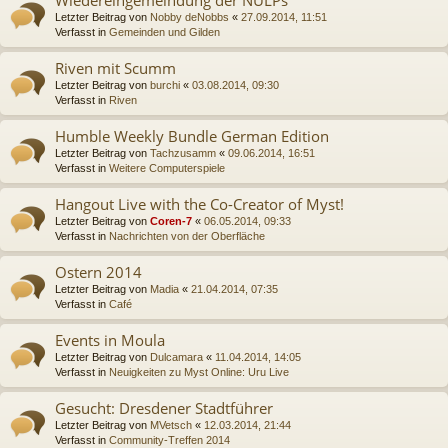
Letzter Beitrag von
Nobby deNobbs
«
27.09.2014, 11:51
Verfasst in
Gemeinden und Gilden
Riven mit Scumm
Letzter Beitrag von
burchi
«
03.08.2014, 09:30
Verfasst in
Riven
Humble Weekly Bundle German Edition
Letzter Beitrag von
Tachzusamm
«
09.06.2014, 16:51
Verfasst in
Weitere Computerspiele
Hangout Live with the Co-Creator of Myst!
Letzter Beitrag von
Coren-7
«
06.05.2014, 09:33
Verfasst in
Nachrichten von der Oberfläche
Ostern 2014
Letzter Beitrag von
Madia
«
21.04.2014, 07:35
Verfasst in
Café
Events in Moula
Letzter Beitrag von
Dulcamara
«
11.04.2014, 14:05
Verfasst in
Neuigkeiten zu Myst Online: Uru Live
Gesucht: Dresdener Stadtführer
Letzter Beitrag von
MVetsch
«
12.03.2014, 21:44
Verfasst in
Community-Treffen 2014