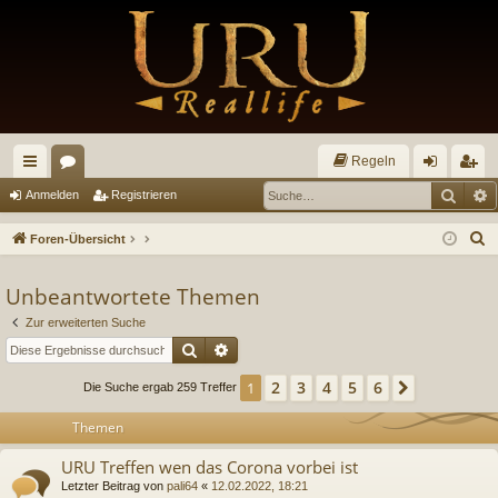
Regeln
Such
E
ch
or
n
eg
Anmelden
Registrieren
ne
en
m
ist
S
Foren-Übersicht
llz
el
rie
u
c
Unbeantwortete Themen
ug
de
re
h
Zur erweiterten Suche
riff
n
n
e
Suche
Erweiterte Suche
2
3
4
5
6
1
Nächste
Die Suche ergab 259 Treffer
Themen
URU Treffen wen das Corona vorbei ist
Letzter Beitrag von
pali64
«
12.02.2022, 18:21