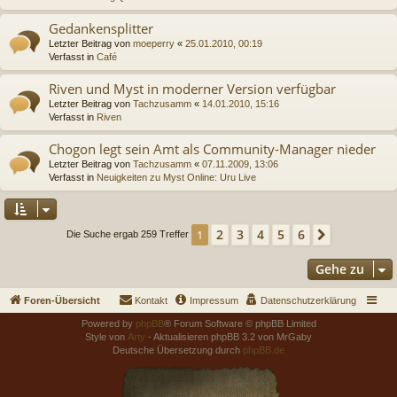
Gedankensplitter
Letzter Beitrag von
moeperry
«
25.01.2010, 00:19
Verfasst in
Café
Riven und Myst in moderner Version verfügbar
Letzter Beitrag von
Tachzusamm
«
14.01.2010, 15:16
Verfasst in
Riven
Chogon legt sein Amt als Community-Manager nieder
Letzter Beitrag von
Tachzusamm
«
07.11.2009, 13:06
Verfasst in
Neuigkeiten zu Myst Online: Uru Live
2
3
4
5
6
1
Nächste
Die Suche ergab 259 Treffer
Gehe zu
Foren-Übersicht
Kontakt
Impressum
Datenschutzerklärung
Powered by
phpBB
® Forum Software © phpBB Limited
Style von
Arty
- Aktualisieren phpBB 3.2 von MrGaby
Deutsche Übersetzung durch
phpBB.de