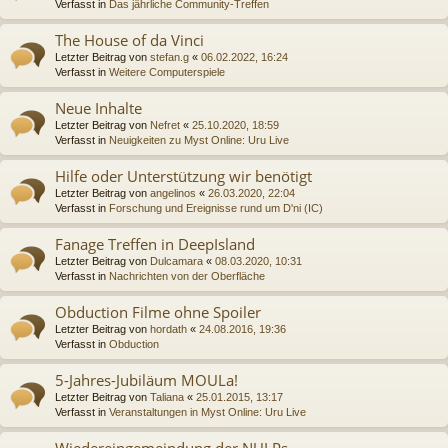
Verfasst in
Das jährliche Community-Treffen
The House of da Vinci
Letzter Beitrag von
stefan.g
«
06.02.2022, 16:24
Verfasst in
Weitere Computerspiele
Neue Inhalte
Letzter Beitrag von
Nefret
«
25.10.2020, 18:59
Verfasst in
Neuigkeiten zu Myst Online: Uru Live
Hilfe oder Unterstützung wir benötigt
Letzter Beitrag von
angelinos
«
26.03.2020, 22:04
Verfasst in
Forschung und Ereignisse rund um D'ni (IC)
Fanage Treffen in DeepIsland
Letzter Beitrag von
Dulcamara
«
08.03.2020, 10:31
Verfasst in
Nachrichten von der Oberfläche
Obduction Filme ohne Spoiler
Letzter Beitrag von
hordath
«
24.08.2016, 19:36
Verfasst in
Obduction
5-Jahres-Jubiläum MOULa!
Letzter Beitrag von
Taliana
«
25.01.2015, 13:17
Verfasst in
Veranstaltungen in Myst Online: Uru Live
Wiedereingemeindung der NULPs