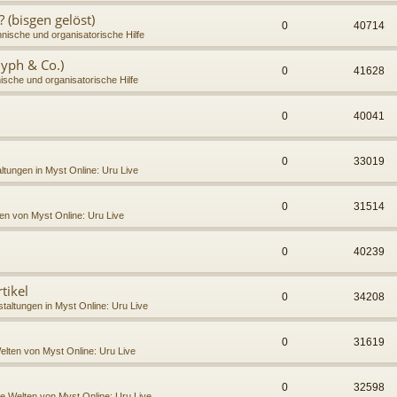
(bisgen gelöst)
0
40714
nische und organisatorische Hilfe
lyph & Co.)
0
41628
ische und organisatorische Hilfe
0
40041
0
33019
ltungen in Myst Online: Uru Live
0
31514
en von Myst Online: Uru Live
0
40239
tikel
0
34208
taltungen in Myst Online: Uru Live
0
31619
elten von Myst Online: Uru Live
0
32598
ie Welten von Myst Online: Uru Live