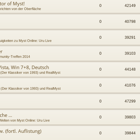
tor of Myst!
0
42149
richten von der Oberfläche
0
40798
0
39291
igkeiten zu Myst Online: Uru Live
er
0
39103
unity-Treffen 2014
Vista, Win 7+8, Deutsch
0
44148
 (Der Klassiker von 1993) und RealMyst
0
41076
 (Der Klassiker von 1993) und RealMyst
0
47299
he ...
0
39803
Welten von Myst Online: Uru Live
 (fortl. Auflistung)
0
39844