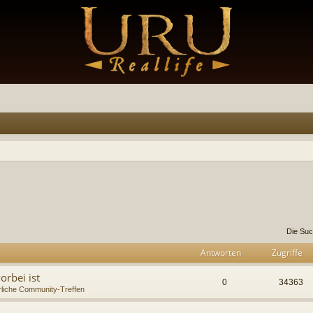
te Suche
Die Suc
Antworten
Zugriffe
rbei ist
0
34363
rliche Community-Treffen