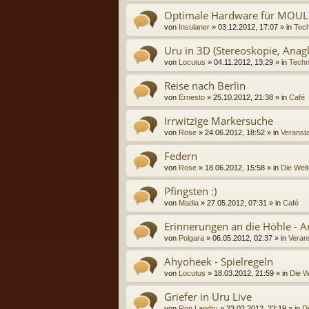
Optimale Hardware für MOUL? 
von
Insulaner
» 03.12.2012, 17:07 » in
Tech
Uru in 3D (Stereoskopie, Anag
von
Locutus
» 04.11.2012, 13:29 » in
Techn
Reise nach Berlin
von
Ernesto
» 25.10.2012, 21:38 » in
Café
Irrwitzige Markersuche
von
Rose
» 24.06.2012, 18:52 » in
Veransta
Federn
von
Rose
» 18.06.2012, 15:58 » in
Die Welt
Pfingsten :)
von
Madia
» 27.05.2012, 07:31 » in
Café
Erinnerungen an die Höhle - Ar
von
Polgara
» 06.05.2012, 02:37 » in
Verans
Ahyoheek - Spielregeln
von
Locutus
» 18.03.2012, 21:59 » in
Die W
Griefer in Uru Live
von
Ron Landry
» 23.02.2012, 22:19 » in
D