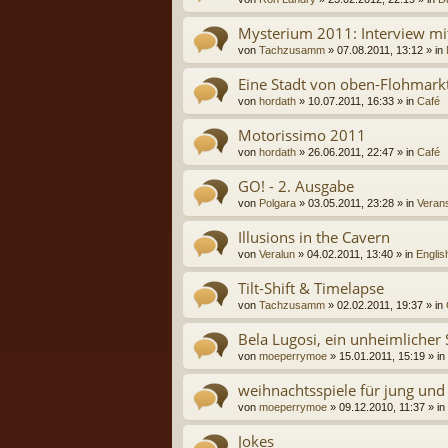
Mysterium 2011: Interview mi
von
Tachzusamm
» 07.08.2011, 13:12 » in
Eine Stadt von oben-Flohmark
von
hordath
» 10.07.2011, 16:33 » in
Café
Motorissimo 2011
von
hordath
» 26.06.2011, 22:47 » in
Café
GO! - 2. Ausgabe
von
Polgara
» 03.05.2011, 23:28 » in
Verans
Illusions in the Cavern
von
Veralun
» 04.02.2011, 13:40 » in
Englis
Tilt-Shift & Timelapse
von
Tachzusamm
» 02.02.2011, 19:37 » in
Bela Lugosi, ein unheimlicher 
von
moeperrymoe
» 15.01.2011, 15:19 » in
weihnachtsspiele für jung und 
von
moeperrymoe
» 09.12.2010, 11:37 » in
Jokes