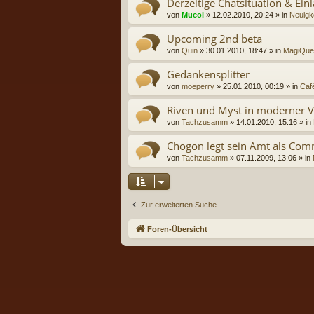
Derzeitige Chatsituation & Ei
von
Mucol
» 12.02.2010, 20:24 » in
Neuigke
Upcoming 2nd beta
von
Quin
» 30.01.2010, 18:47 » in
MagiQues
Gedankensplitter
von
moeperry
» 25.01.2010, 00:19 » in
Caf
Riven und Myst in moderner V
von
Tachzusamm
» 14.01.2010, 15:16 » in
Chogon legt sein Amt als Co
von
Tachzusamm
» 07.11.2009, 13:06 » in
Zur erweiterten Suche
Foren-Übersicht