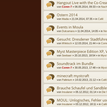
Hangout Live with the Co-Crea
von
Coren-7
» 06.05.2014, 09:33 » in
Nach
Ostern 2014
von
Madia
» 21.04.2014, 07:35 » in
Café
Events in Moula
von
Dulcamara
» 11.04.2014, 14:05 » in
Neu
Gesucht: Dresdener Stadtführ
von
MVetsch
» 12.03.2014, 21:44 » in
Comm
Myst Masterpiece Edition XP, 
von
Seebaer
» 20.10.2013, 18:54 » in
Myst
Soundtrack im Bundle
von
Coren-7
» 30.05.2013, 17:48 » in
Myst
minecraft mystcraft
von
Paltinium
» 14.02.2013, 21:12 » in
Café
Brauche Schaufel und Sandblec
von
Insulaner
» 05.12.2012, 01:14 » in
Die 
MOUL: Unlogisches, Fehler usw.
von
Insulaner
» 03.12.2012, 18:11 » in
Café