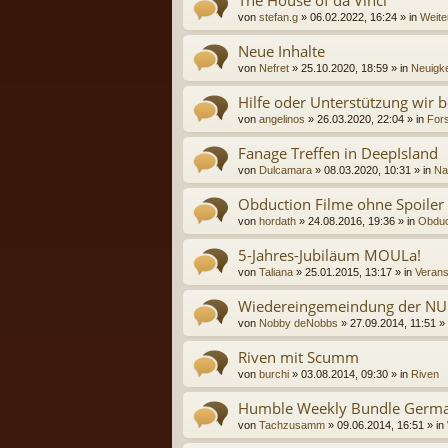
The House of da Vinci
von
stefan.g
» 06.02.2022, 16:24 » in
Weite
Neue Inhalte
von
Nefret
» 25.10.2020, 18:59 » in
Neuigke
Hilfe oder Unterstützung wir b
von
angelinos
» 26.03.2020, 22:04 » in
Fors
Fanage Treffen in DeepIsland
von
Dulcamara
» 08.03.2020, 10:31 » in
Na
Obduction Filme ohne Spoiler
von
hordath
» 24.08.2016, 19:36 » in
Obduc
5-Jahres-Jubiläum MOULa!
von
Taliana
» 25.01.2015, 13:17 » in
Verans
Wiedereingemeindung der NU
von
Nobby deNobbs
» 27.09.2014, 11:51 »
Riven mit Scumm
von
burchi
» 03.08.2014, 09:30 » in
Riven
Humble Weekly Bundle Germa
von
Tachzusamm
» 09.06.2014, 16:51 » in