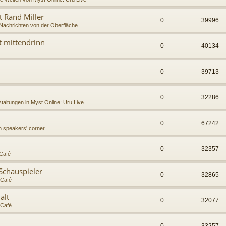
t Rand Miller
0
39996
Nachrichten von der Oberfläche
t mittendrinn
0
40134
0
39713
0
32286
taltungen in Myst Online: Uru Live
0
67242
h speakers' corner
0
32357
Café
Schauspieler
0
32865
Café
alt
0
32077
Café