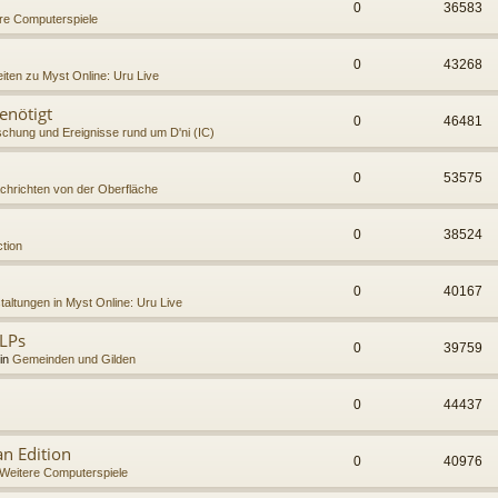
0
36583
re Computerspiele
0
43268
iten zu Myst Online: Uru Live
enötigt
0
46481
chung und Ereignisse rund um D'ni (IC)
0
53575
chrichten von der Oberfläche
0
38524
tion
0
40167
taltungen in Myst Online: Uru Live
LPs
0
39759
 in
Gemeinden und Gilden
0
44437
n Edition
0
40976
Weitere Computerspiele