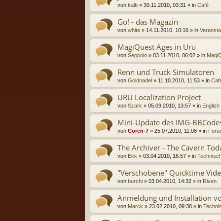
von
kalb
» 30.11.2010, 03:31 » in
Café
Go! - das Magazin
von
white
» 14.11.2010, 10:16 » in
Veransta
MagiQuest Ages in Uru
von
Seppolo
» 03.11.2010, 06:02 » in
MagiQ
Renn und Truck Simulatoren
von
Goldnadel
» 11.10.2010, 11:53 » in
Caf
URU Localization Project
von
Szark
» 05.09.2010, 13:57 » in
English
Mini-Update des IMG-BBCode
von
Coren-7
» 25.07.2010, 11:08 » in
Foru
The Archiver - The Cavern Tod
von
Ekk
» 03.04.2010, 16:57 » in
Technisch
"Verschobene" Quicktime Vide
von
burchi
» 03.04.2010, 14:32 » in
Riven
Anmeldung und Installation 
von
Marck
» 23.02.2010, 09:38 » in
Technis