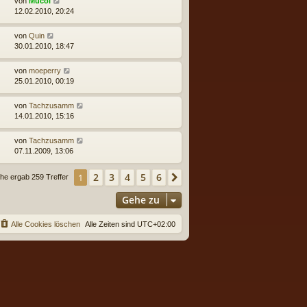
von
Mucol
12.02.2010, 20:24
von
Quin
30.01.2010, 18:47
von
moeperry
25.01.2010, 00:19
von
Tachzusamm
14.01.2010, 15:16
von
Tachzusamm
07.11.2009, 13:06
2
3
4
5
6
1
Nächste
he ergab 259 Treffer
Gehe zu
Alle Cookies löschen
Alle Zeiten sind
UTC+02:00