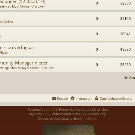
nladungen (12.02.2010)
0
32808
iten zu Myst Online: Uru Live
0
32156
t Online
0
30941
é
ersion verfügbar
0
43670
Riven
mmunity-Manager nieder
0
33450
Neuigkeiten zu Myst Online: Uru Live
Die Suc
Kontakt
Impressum
Datenschutzerklärung
Powered by
phpBB
® Forum Software © phpBB Limited
Style von
Arty
- Aktualisieren phpBB 3.2 von MrGaby
Deutsche Übersetzung durch
phpBB.de