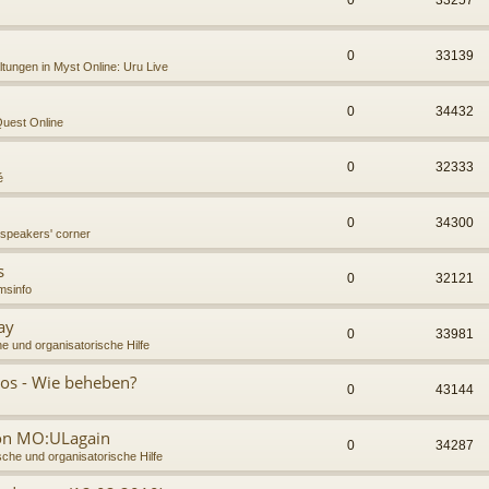
0
33257
0
33139
ltungen in Myst Online: Uru Live
0
34432
uest Online
0
32333
é
0
34300
 speakers' corner
s
0
32121
msinfo
ay
0
33981
e und organisatorische Hilfe
os - Wie beheben?
0
43144
von MO:ULagain
0
34287
che und organisatorische Hilfe