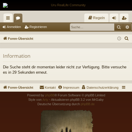
Regeln
Such
E
ch
or
n
eg
Anmelden
Registrieren
ne
en
m
ist
S
Foren-Übersicht
llz
el
rie
u
c
ug
de
re
Information
h
riff
n
n
e
Die Suche steht dir momentan leider nicht zur Verfügung. Bitte versuche
es in 29 Sekunden erneut.
Foren-Übersicht
Kontakt
Impressum
Datenschutzerklärung
Powered by
phpBB
® Forum Software © phpBB Limited
Style von
Arty
- Aktualisieren phpBB 3.2 von MrGaby
Deutsche Übersetzung durch
phpBB.de