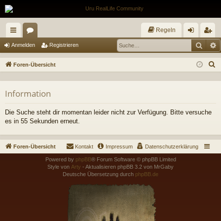
Regeln
Such
E
ch
or
n
eg
Anmelden
Registrieren
ne
en
m
ist
S
Foren-Übersicht
llz
el
rie
u
c
ug
de
re
Information
h
riff
n
n
e
Die Suche steht dir momentan leider nicht zur Verfügung. Bitte versuche
es in 55 Sekunden erneut.
Foren-Übersicht
Kontakt
Impressum
Datenschutzerklärung
Powered by
phpBB
® Forum Software © phpBB Limited
Style von
Arty
- Aktualisieren phpBB 3.2 von MrGaby
Deutsche Übersetzung durch
phpBB.de