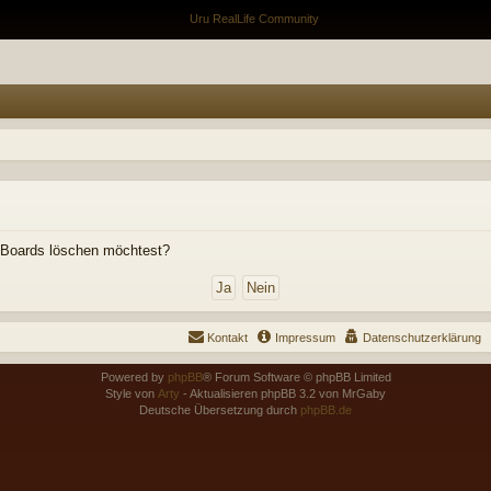
es Boards löschen möchtest?
Kontakt
Impressum
Datenschutzerklärung
Powered by
phpBB
® Forum Software © phpBB Limited
Style von
Arty
- Aktualisieren phpBB 3.2 von MrGaby
Deutsche Übersetzung durch
phpBB.de