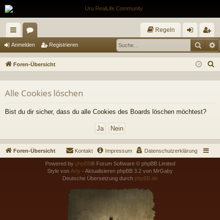
Regeln
Such
E
ch
or
n
eg
Anmelden
Registrieren
ne
en
m
ist
S
Foren-Übersicht
llz
el
rie
u
c
ug
de
re
Alle Cookies löschen
h
riff
n
n
e
Bist du dir sicher, dass du alle Cookies des Boards löschen möchtest?
Foren-Übersicht
Kontakt
Impressum
Datenschutzerklärung
Powered by
phpBB
® Forum Software © phpBB Limited
Style von
Arty
- Aktualisieren phpBB 3.2 von MrGaby
Deutsche Übersetzung durch
phpBB.de