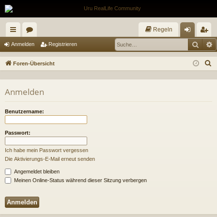
Regeln
Such
E
ch
or
n
eg
Anmelden
Registrieren
ne
en
m
ist
S
Foren-Übersicht
llz
el
rie
u
c
ug
de
re
Anmelden
h
riff
n
n
e
Benutzername:
Passwort:
Ich habe mein Passwort vergessen
Die Aktivierungs-E-Mail erneut senden
Angemeldet bleiben
Meinen Online-Status während dieser Sitzung verbergen