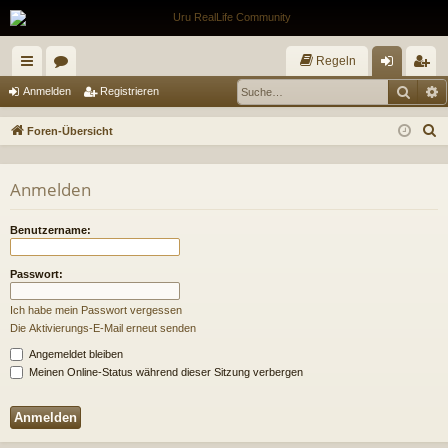
Regeln
Such
E
ch
or
n
eg
Anmelden
Registrieren
ne
en
m
ist
S
Foren-Übersicht
llz
el
rie
u
c
ug
de
re
Anmelden
h
riff
n
n
e
Benutzername:
Passwort:
Ich habe mein Passwort vergessen
Die Aktivierungs-E-Mail erneut senden
Angemeldet bleiben
Meinen Online-Status während dieser Sitzung verbergen