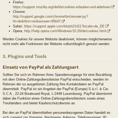
Firefox:
https://support.mozilla.org/de/kb/cookies-erlauben-und-ablehnen
Chrome:
http://support.google.com/chrome/bin/answer.py?
hl=de&hlrm=en&answer=95647
Safari:
https://support.apple.com/kb/ph21411?locale=de_DE
Opera:
http://help.opera.com/Windows/10.20/de/cookies.html
Werden Cookies für unsere Website deaktiviert, können möglicherweise
nicht mehr alle Funktionen der Website vollumfänglich genutzt werden.
3. Plugins und Tools
Einsatz von PayPal als Zahlungsart
Sollten Sie sich im Rahmen Ihres Spendenvorgangs für eine Bezahlung
mit dem Online-Zahlungsdienstleister PayPal entscheiden, werden im
Rahmen der so ausgelösten Zahlung Ihre Kontaktdaten an PayPal
übermittelt. PayPal ist ein Angebot der PayPal (Europe) S.à.r.l. & Cie.
S.C.A., 22-24 Boulevard Royal, L-2449 Luxembourg. PayPal übernimmt
dabei die Funktion eines Online-Zahlungsdienstleisters sowie eines
Treuhänders und bietet Käuferschutzdienste an.
Bei den an PayPal übermittelten personenbezogenen Daten handelt es
sich zumeist um Vorname, Nachname, Adresse, Telefonnummer, IP-