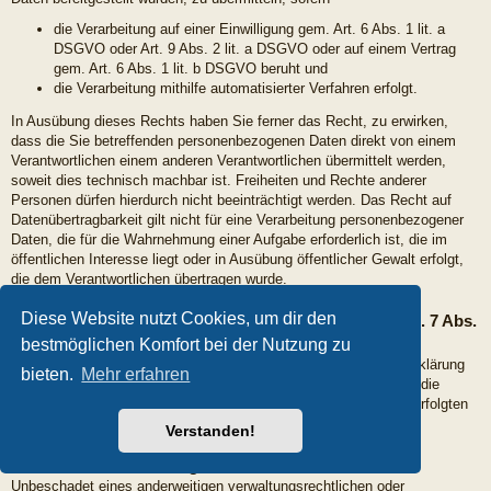
die Verarbeitung auf einer Einwilligung gem. Art. 6 Abs. 1 lit. a
DSGVO oder Art. 9 Abs. 2 lit. a DSGVO oder auf einem Vertrag
gem. Art. 6 Abs. 1 lit. b DSGVO beruht und
die Verarbeitung mithilfe automatisierter Verfahren erfolgt.
In Ausübung dieses Rechts haben Sie ferner das Recht, zu erwirken,
dass die Sie betreffenden personenbezogenen Daten direkt von einem
Verantwortlichen einem anderen Verantwortlichen übermittelt werden,
soweit dies technisch machbar ist. Freiheiten und Rechte anderer
Personen dürfen hierdurch nicht beeinträchtigt werden. Das Recht auf
Datenübertragbarkeit gilt nicht für eine Verarbeitung personenbezogener
Daten, die für die Wahrnehmung einer Aufgabe erforderlich ist, die im
öffentlichen Interesse liegt oder in Ausübung öffentlicher Gewalt erfolgt,
die dem Verantwortlichen übertragen wurde.
Diese Website nutzt Cookies, um dir den
Recht auf Widerruf erteilter Einwilligungen gemäß Art. 7 Abs.
3 DSGVO:
bestmöglichen Komfort bei der Nutzung zu
Sie haben das Recht, Ihre datenschutzrechtliche Einwilligungserklärung
bieten.
Mehr erfahren
jederzeit zu widerrufen. Durch den Widerruf der Einwilligung wird die
Rechtmäßigkeit der aufgrund der Einwilligung bis zum Widerruf erfolgten
Verarbeitung nicht berührt.
Verstanden!
Recht auf Beschwerde gemäß Art. 77 DSGVO:
Unbeschadet eines anderweitigen verwaltungsrechtlichen oder