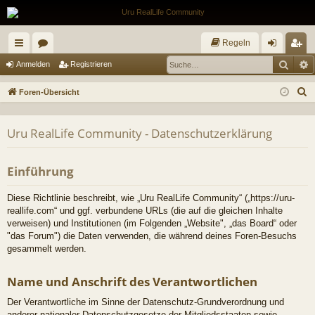
Regeln
Such
E
ch
or
n
eg
Anmelden
Registrieren
ne
en
m
ist
S
Foren-Übersicht
llz
el
rie
u
c
ug
de
re
Uru RealLife Community - Datenschutzerklärung
h
riff
n
n
e
Einführung
Diese Richtlinie beschreibt, wie „Uru RealLife Community“ („https://uru-
reallife.com“ und ggf. verbundene URLs (die auf die gleichen Inhalte
verweisen) und Institutionen (im Folgenden „Website", „das Board“ oder
"das Forum") die Daten verwenden, die während deines Foren-Besuchs
gesammelt werden.
Name und Anschrift des Verantwortlichen
Der Verantwortliche im Sinne der Datenschutz-Grundverordnung und
anderer nationaler Datenschutzgesetze der Mitgliedsstaaten sowie