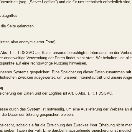
ermittelt (sog. „Server-Logfiles“) und die für uns technisch erforderlich sin
 Zugriffes
die Seite gelangten
ürzter, also anonymisierter Form)
 Abs. 1 lit. f DSGVO auf Basis unseres berechtigten Interesses an der Verbess
 anderweitige Verwendung der Daten findet nicht statt. Wir behalten uns aller
ltspunkte auf eine rechtswidrige Nutzung hinweisen.
es unseres Systems gespeichert. Eine Speicherung dieser Daten zusammen mi
tatistischen Zwecken ausgewertet, um unseren Internetauftritt und unsere Ang
ng
cherung der Daten und der Logfiles ist Art. 6 Abs. 1 lit. f DSGVO.
esse durch das System ist notwendig, um eine Auslieferung der Website an 
 die Dauer der Sitzung gespeichert bleiben.
elöscht, sobald sie für die Erreichung des Zweckes ihrer Erhebung nicht mehr
ens sieben Tagen der Fall. Eine darüberhinausgehende Speicherung ist möglic