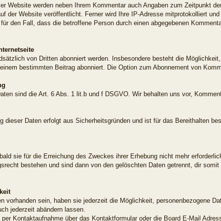
er Website werden neben Ihrem Kommentar auch Angaben zum Zeitpunkt der
 der Website veröffentlicht. Ferner wird Ihre IP-Adresse mitprotokolliert und
 für den Fall, dass die betroffene Person durch einen abgegebenen Kommentar 
ternetseite
tzlich von Dritten abonniert werden. Insbesondere besteht die Möglichkeit
inem bestimmten Beitrag abonniert. Die Option zum Abonnement von Kommen
ng
aten sind die Art. 6 Abs. 1 lit.b und f DSGVO. Wir behalten uns vor, Komment
 dieser Daten erfolgt aus Sicherheitsgründen und ist für das Bereithalten be
ald sie für die Erreichung des Zweckes ihrer Erhebung nicht mehr erforderli
ngsrecht bestehen und sind dann von den gelöschten Daten getrennt, dir somit
keit
n vorhanden sein, haben sie jederzeit die Möglichkeit, personenbezogene Da
ch jederzeit abändern lassen.
 per Kontaktaufnahme über das Kontaktformular oder die Board E-Mail Adress