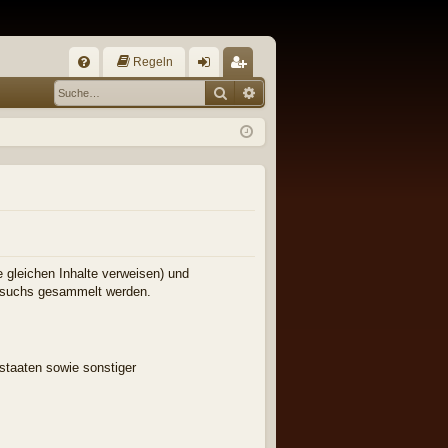
Regeln
S
Suche
Erweiterte Suche
FA
n
eg
Q
m
ist
el
rie
de
re
n
n
e gleichen Inhalte verweisen) und
Besuchs gesammelt werden.
staaten sowie sonstiger