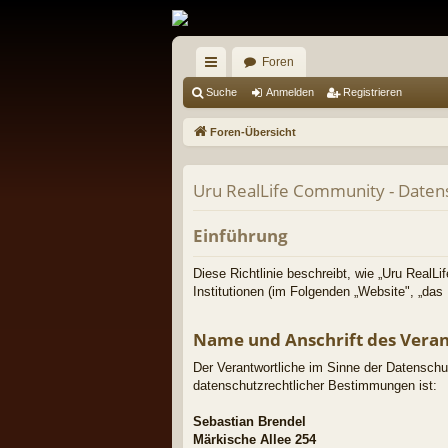
Foren
ch
Suche
Anmelden
Registrieren
ne
Foren-Übersicht
llz
ug
Uru RealLife Community - Daten
riff
Einführung
Diese Richtlinie beschreibt, wie „Uru RealLi
Institutionen (im Folgenden „Website", „d
Name und Anschrift des Vera
Der Verantwortliche im Sinne der Datenschu
datenschutzrechtlicher Bestimmungen ist:
Sebastian Brendel
Märkische Allee 254