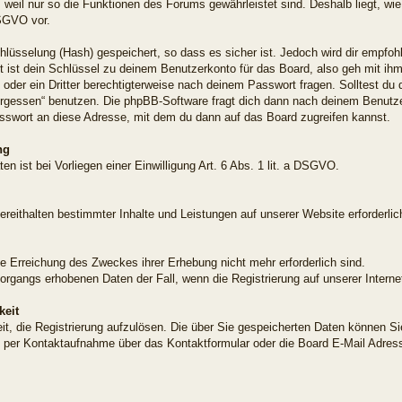
, weil nur so die Funktionen des Forums gewährleistet sind. Deshalb liegt, wi
DSGVO vor.
lüsselung (Hash) gespeichert, so dass es sicher ist. Jedoch wird dir empfohl
ist dein Schlüssel zu deinem Benutzerkonto für das Board, also geh mit ih
d oder ein Dritter berechtigterweise nach deinem Passwort fragen. Solltest d
ergessen“ benutzen. Die phpBB-Software fragt dich dann nach deinem Benut
sswort an diese Adresse, mit dem du dann auf das Board zugreifen kannst.
ng
en ist bei Vorliegen einer Einwilligung Art. 6 Abs. 1 lit. a DSGVO.
ereithalten bestimmter Inhalte und Leistungen auf unserer Website erforderlic
ie Erreichung des Zweckes ihrer Erhebung nicht mehr erforderlich sind.
vorgangs erhobenen Daten der Fall, wenn die Registrierung auf unserer Intern
keit
eit, die Registrierung aufzulösen. Die über Sie gespeicherten Daten können Si
 per Kontaktaufnahme über das Kontaktformular oder die Board E-Mail Adress