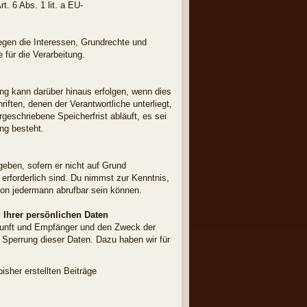
. 6 Abs. 1 lit. a EU-
iegen die Interessen, Grundrechte und
 für die Verarbeitung.
ng kann darüber hinaus erfolgen, wenn dies
ften, denen der Verantwortliche unterliegt,
eschriebene Speicherfrist abläuft, es sei
ung besteht.
geben, sofern er nicht auf Grund
 erforderlich sind. Du nimmst zur Kenntnis,
 von jedermann abrufbar sein können.
 Ihrer persönlichen Daten
rkunft und Empfänger und den Zweck der
 Sperrung dieser Daten. Dazu haben wir für
sher erstellten Beiträge