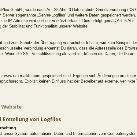
icPlex GmbH., wurde nach Art. 28 Abs. 3 Datenschutz-Grundverordnung (DS-G
 Server sogenannte „Server-Logfiles“ und weitere Daten gespeichert werden, 
eine IP-Adresse wird dort nur verkürzt erfasst. Dies erfolgt gemäß Art. 6 Abs
 der Stabilität und Funktionalität unserer Website.
t und zum Schutz der Übertragung vertraulicher Inhalte, wie zum Beispiel der
schlüsselte Verbindung erkennst Du daran, dass die Adresszeile des Browsers
. Wenn die SSL Verschlüsselung aktiviert ist, können die Daten, die Du an un
nter www.uru-reallife.com gespeichert sind. Ergeben sich Änderungen an diese
spruchsrecht. Explizit keinen Einfluss hat der Betreiber auf externe, verlinkte
r Website
 Erstellung von Logfiles
rbeitung
fasst unser System automatisiert Daten und Informationen vom Computersyste