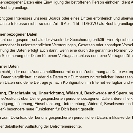
enbezogener Daten eine Einwilligung der betroffenen Person einholen, dient Art
Rechtsgrundlage.
chtigten Interesses unseres Boards oder eines Dritten erforderlich und überw
nnte Interesse nicht, so dient Art. 6 Abs. 1 lit. f DSGVO als Rechtsgrundlage
onenbezogener Daten
t oder gesperrt, sobald der Zweck der Speicherung entfällt. Eine Speicheru
tzgeber in unionsrechtlichen Verordnungen, Gesetzen oder sonstigen Vorschri
ung der Daten erfolgt auch dann, wenn eine durch die genannten Normen vorg
en Speicherung der Daten für einen Vertragsabschluss oder eine Vertragserfüll
iner Daten
h nicht, oder nur in Ausnahmefällennur mit deiner Zustimmung an Dritte weiter
Daten verpflichtet ist oder die Daten zur Durchsetzung rechtlicher Interessen
en Daten und deine Beiträge je nach Konfiguration im Internet verfügbar und
ung, Einschränkung, Unterrichtung, Widerruf, Beschwerde und Sperrung
liche Auskunft über Deine gespeicherten personenbezogenen Daten, deren He
chtigung, Löschung, Einschränkung, Unterrichtung, Widerruf, Beschwerde und
n) besondere neue Funktionen für Dich bereit gestellt:
 zum Download der bei uns gespeicherten persönlichen Daten, inklusive der bi
r detaillierten Auflistung der Betroffenenrechte.