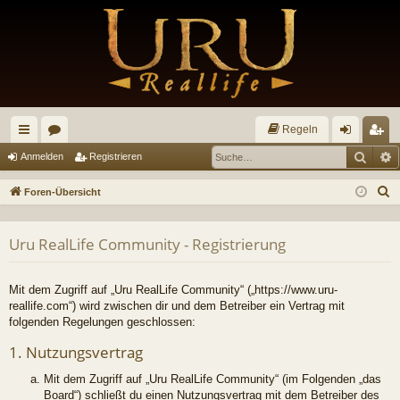
Regeln
Such
E
ch
or
n
eg
Anmelden
Registrieren
ne
en
m
ist
S
Foren-Übersicht
llz
el
rie
u
c
ug
de
re
Uru RealLife Community - Registrierung
h
riff
n
n
e
Mit dem Zugriff auf „Uru RealLife Community“ („https://www.uru-
reallife.com“) wird zwischen dir und dem Betreiber ein Vertrag mit
folgenden Regelungen geschlossen:
1. Nutzungsvertrag
Mit dem Zugriff auf „Uru RealLife Community“ (im Folgenden „das
Board“) schließt du einen Nutzungsvertrag mit dem Betreiber des