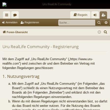
Regeln
Such
E
ch
or
n
eg
Anmelden
Registrieren
ne
en
m
ist
S
Foren-Übersicht
llz
el
rie
u
c
ug
de
re
Uru RealLife Community - Registrierung
h
riff
n
n
e
Mit dem Zugriff auf „Uru RealLife Community“ („https://www.uru-
reallife.com“) wird zwischen dir und dem Betreiber ein Vertrag mit
folgenden Regelungen geschlossen:
1. Nutzungsvertrag
Mit dem Zugriff auf „Uru RealLife Community“ (im Folgenden „das
Board“) schließt du einen Nutzungsvertrag mit dem Betreiber des
Boards ab (im Folgenden „Betreiber“) und erklärst dich mit den
nachfolgenden Regelungen einverstanden.
Wenn du mit diesen Regelungen nicht einverstanden bist, so darfst
du das Board nicht weiter nutzen. Für die Nutzung des Boards