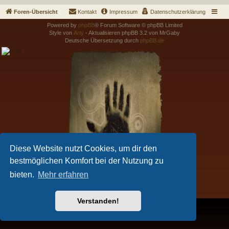
Foren-Übersicht
Kontakt
Impressum
Datenschutzerklärung
Powered by
phpBB
® Forum Software © phpBB Limited
Style von
Arty
- Aktualisieren phpBB 3.2 von MrGaby
Deutsche Übersetzung durch
phpBB.de
Diese Website nutzt Cookies, um dir den
bestmöglichen Komfort bei der Nutzung zu
bieten.
Mehr erfahren
Verstanden!