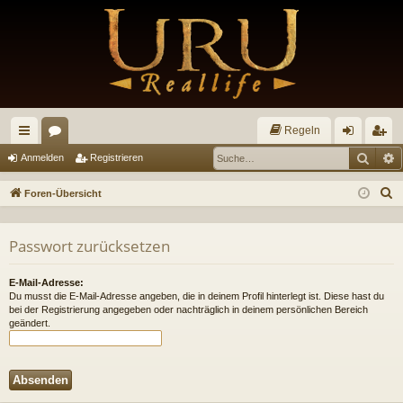
Regeln
Such
E
ch
or
n
eg
Anmelden
Registrieren
ne
en
m
ist
S
Foren-Übersicht
llz
el
rie
u
c
ug
de
re
Passwort zurücksetzen
h
riff
n
n
e
E-Mail-Adresse:
Du musst die E-Mail-Adresse angeben, die in deinem Profil hinterlegt ist. Diese hast du
bei der Registrierung angegeben oder nachträglich in deinem persönlichen Bereich
geändert.