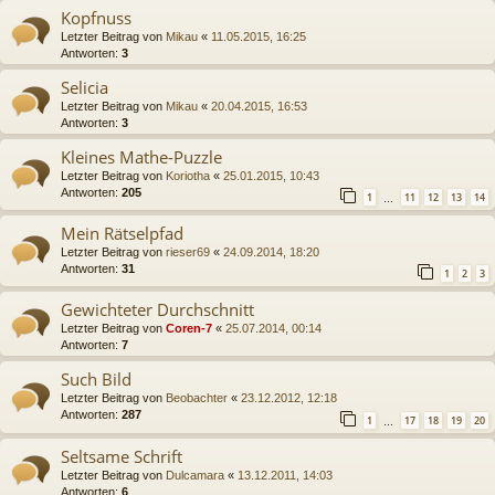
Kopfnuss
Letzter Beitrag von
Mikau
«
11.05.2015, 16:25
Antworten:
3
Selicia
Letzter Beitrag von
Mikau
«
20.04.2015, 16:53
Antworten:
3
Kleines Mathe-Puzzle
Letzter Beitrag von
Koriotha
«
25.01.2015, 10:43
Antworten:
205
1
11
12
13
14
…
Mein Rätselpfad
Letzter Beitrag von
rieser69
«
24.09.2014, 18:20
Antworten:
31
1
2
3
Gewichteter Durchschnitt
Letzter Beitrag von
Coren-7
«
25.07.2014, 00:14
Antworten:
7
Such Bild
Letzter Beitrag von
Beobachter
«
23.12.2012, 12:18
Antworten:
287
1
17
18
19
20
…
Seltsame Schrift
Letzter Beitrag von
Dulcamara
«
13.12.2011, 14:03
Antworten:
6