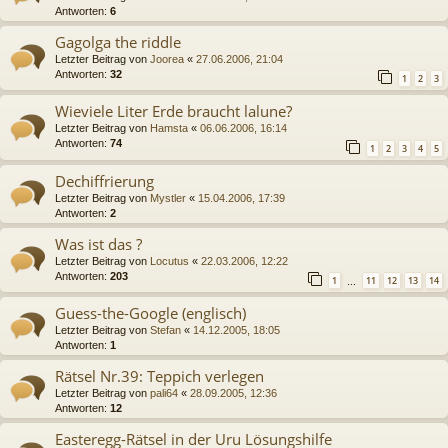
Antworten:
6
Gagolga the riddle
Letzter Beitrag von
Joorea
«
27.06.2006, 21:04
Antworten:
32
1
2
3
Wieviele Liter Erde braucht lalune?
Letzter Beitrag von
Hamsta
«
06.06.2006, 16:14
Antworten:
74
1
2
3
4
5
Dechiffrierung
Letzter Beitrag von
Mystler
«
15.04.2006, 17:39
Antworten:
2
Was ist das ?
Letzter Beitrag von
Locutus
«
22.03.2006, 12:22
Antworten:
203
1
11
12
13
14
…
Guess-the-Google (englisch)
Letzter Beitrag von
Stefan
«
14.12.2005, 18:05
Antworten:
1
Rätsel Nr.39: Teppich verlegen
Letzter Beitrag von
pali64
«
28.09.2005, 12:36
Antworten:
12
Easteregg-Rätsel in der Uru Lösungshilfe