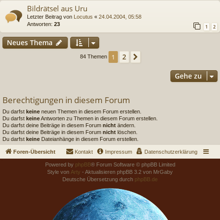
Bildrätsel aus Uru
Letzter Beitrag von
Locutus
«
24.04.2004, 05:58
Antworten:
23
1
2
Neues Thema
2
1
Nächste
84 Themen
Gehe zu
Berechtigungen in diesem Forum
Du darfst
keine
neuen Themen in diesem Forum erstellen.
Du darfst
keine
Antworten zu Themen in diesem Forum erstellen.
Du darfst deine Beiträge in diesem Forum
nicht
ändern.
Du darfst deine Beiträge in diesem Forum
nicht
löschen.
Du darfst
keine
Dateianhänge in diesem Forum erstellen.
Foren-Übersicht
Kontakt
Impressum
Datenschutzerklärung
Powered by
phpBB
® Forum Software © phpBB Limited
Style von
Arty
- Aktualisieren phpBB 3.2 von MrGaby
Deutsche Übersetzung durch
phpBB.de