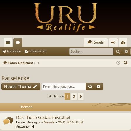
Regeln
Such
E
ch
or
n
eg
Anmelden
Registrieren
ne
en
m
ist
S
Foren-Übersicht
llz
el
rie
u
c
Rätselecke
ug
de
re
h
Suche
Erweiterte Suc
Neues Thema
riff
n
n
e
2
1
Nächste
84 Themen
Themen
Das Thoro Gedächnisrätsel
Letzter Beitrag von
Menolly
«
25.11.2015, 11:36
Antworten:
4