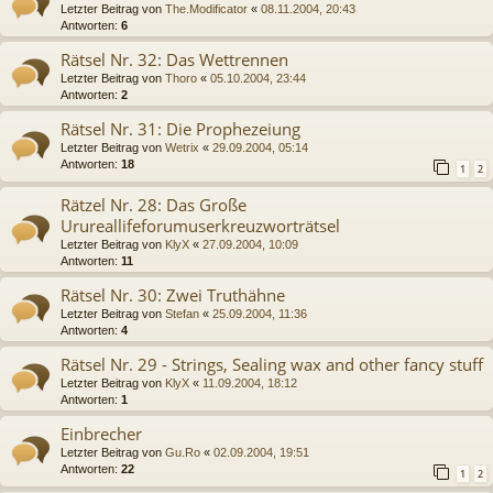
Letzter Beitrag von
The.Modificator
«
08.11.2004, 20:43
Antworten:
6
Rätsel Nr. 32: Das Wettrennen
Letzter Beitrag von
Thoro
«
05.10.2004, 23:44
Antworten:
2
Rätsel Nr. 31: Die Prophezeiung
Letzter Beitrag von
Wetrix
«
29.09.2004, 05:14
Antworten:
18
1
2
Rätzel Nr. 28: Das Große
Urureallifeforumuserkreuzworträtsel
Letzter Beitrag von
KlyX
«
27.09.2004, 10:09
Antworten:
11
Rätsel Nr. 30: Zwei Truthähne
Letzter Beitrag von
Stefan
«
25.09.2004, 11:36
Antworten:
4
Rätsel Nr. 29 - Strings, Sealing wax and other fancy stuff
Letzter Beitrag von
KlyX
«
11.09.2004, 18:12
Antworten:
1
Einbrecher
Letzter Beitrag von
Gu.Ro
«
02.09.2004, 19:51
Antworten:
22
1
2