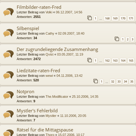
Filmbilder-raten-Fred
Letzter Beitrag von
Volki
«
06.12.2007, 14:56
Antworten:
2551
1
168
169
170
171
…
Silbenspiel
Letzter Beitrag von
Cathy
«
02.09.2007, 18:40
Antworten:
34
1
2
3
Der zugrundeliegende Zusammenhang
Letzter Beitrag von
Qvist
«
03.05.2007, 11:19
Antworten:
2472
1
162
163
164
165
…
Liedzitate-raten-Fred
Letzter Beitrag von
wewi
«
04.11.2006, 13:42
Antworten:
520
1
32
33
34
35
…
Notpron
Letzter Beitrag von
The.Modificator
«
25.10.2006, 14:35
Antworten:
9
Mystler's Fehlerbild
Letzter Beitrag von
Mystler
«
11.10.2006, 20:05
Antworten:
7
Rätsel für die Mittagspause
Letzter Beitrag von
Thoro
«
15.07.2006, 10:17