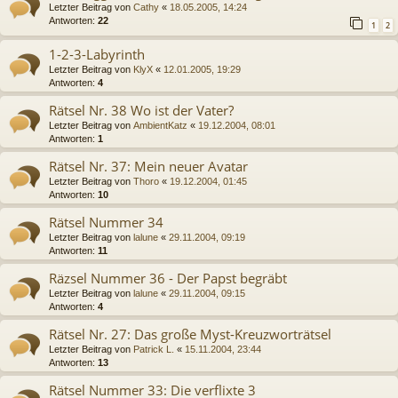
Letzter Beitrag von
Cathy
«
18.05.2005, 14:24
Antworten:
22
1
2
1-2-3-Labyrinth
Letzter Beitrag von
KlyX
«
12.01.2005, 19:29
Antworten:
4
Rätsel Nr. 38 Wo ist der Vater?
Letzter Beitrag von
AmbientKatz
«
19.12.2004, 08:01
Antworten:
1
Rätsel Nr. 37: Mein neuer Avatar
Letzter Beitrag von
Thoro
«
19.12.2004, 01:45
Antworten:
10
Rätsel Nummer 34
Letzter Beitrag von
lalune
«
29.11.2004, 09:19
Antworten:
11
Räzsel Nummer 36 - Der Papst begräbt
Letzter Beitrag von
lalune
«
29.11.2004, 09:15
Antworten:
4
Rätsel Nr. 27: Das große Myst-Kreuzworträtsel
Letzter Beitrag von
Patrick L.
«
15.11.2004, 23:44
Antworten:
13
Rätsel Nummer 33: Die verflixte 3