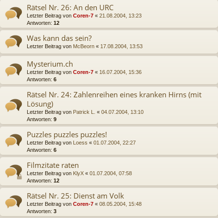
Rätsel Nr. 26: An den URC
Letzter Beitrag von
Coren-7
«
21.08.2004, 13:23
Antworten:
12
Was kann das sein?
Letzter Beitrag von
McBeorn
«
17.08.2004, 13:53
Mysterium.ch
Letzter Beitrag von
Coren-7
«
16.07.2004, 15:36
Antworten:
6
Rätsel Nr. 24: Zahlenreihen eines kranken Hirns (mit
Lösung)
Letzter Beitrag von
Patrick L.
«
04.07.2004, 13:10
Antworten:
9
Puzzles puzzles puzzles!
Letzter Beitrag von
Loess
«
01.07.2004, 22:27
Antworten:
6
Filmzitate raten
Letzter Beitrag von
KlyX
«
01.07.2004, 07:58
Antworten:
12
Rätsel Nr. 25: Dienst am Volk
Letzter Beitrag von
Coren-7
«
08.05.2004, 15:48
Antworten:
3