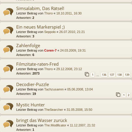
Simsalabim, Das Rätsel!
Letzter Beitrag von
Thoro
«
18.10.2011, 16:30
Antworten:
2
Ein neues Markerspiel ;)
Letzter Beitrag von
Seppolo
«
26.07.2010, 21:21
Antworten:
3
Zahlenfolge
Letzter Beitrag von
Coren-7
«
24.03.2009, 19:31
Antworten:
6
Filmzitate-raten-Fred
Letzter Beitrag von
Thoro
«
29.12.2008, 23:12
Antworten:
2073
1
136
137
138
139
…
Decodier-Puzzle
Letzter Beitrag von
Tachzusamm
«
05.06.2008, 13:04
Antworten:
19
1
2
Mystic Hunter
Letzter Beitrag von
TheSearcher
«
31.05.2008, 15:50
bringt das Wasser zurück
Letzter Beitrag von
The.Modificator
«
11.12.2007, 21:32
Antworten:
1