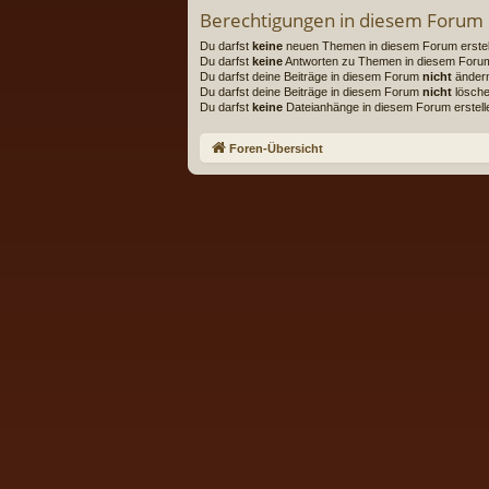
Berechtigungen in diesem Forum
Du darfst
keine
neuen Themen in diesem Forum erstel
Du darfst
keine
Antworten zu Themen in diesem Forum 
Du darfst deine Beiträge in diesem Forum
nicht
änder
Du darfst deine Beiträge in diesem Forum
nicht
lösche
Du darfst
keine
Dateianhänge in diesem Forum erstell
Foren-Übersicht