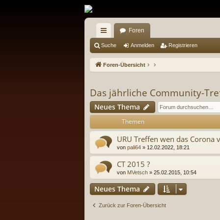
Foren
ch
Suche
Anmelden
Registrieren
ne
Foren-Übersicht
llz
ug
Das jährliche Community-Tre
riff
Neues Thema
Themen
URU Treffen wen das Corona vo
von
pali64
» 12.02.2022, 18:21
CT 2015 ?
von
MVetsch
» 25.02.2015, 10:54
Neues Thema
Zurück zur Foren-Übersicht