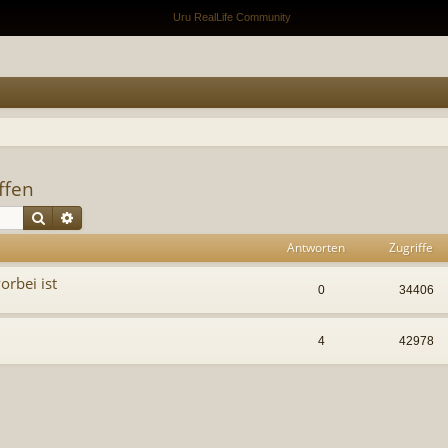
ffen
Suche
Erweiterte Suche
Antworten
Zugriffe
rbei ist
0
34406
4
42978