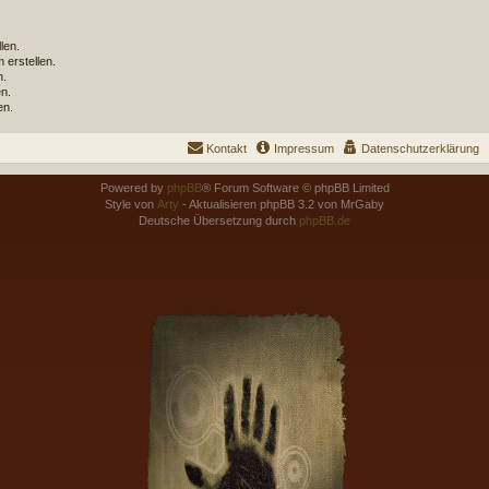
len.
erstellen.
n.
n.
en.
Kontakt
Impressum
Datenschutzerklärung
Powered by
phpBB
® Forum Software © phpBB Limited
Style von
Arty
- Aktualisieren phpBB 3.2 von MrGaby
Deutsche Übersetzung durch
phpBB.de