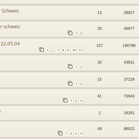
er Schweiz
13
28927
er schweiz
20
40977
1
2
- 22.05.04
157
190796
1
7
8
9
10
11
…
20
43911
1
2
15
37228
1
2
41
73943
1
2
3
n
1
16261
49
86022
1
2
3
4