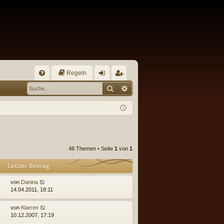
Regeln
S
Suche
Erweiterte Suche
FA
n
eg
Q
m
ist
el
rie
de
re
n
n
48 Themen • Seite
1
von
1
Letzter Beitrag
von
Danina
14.04.2011, 18:11
von
Klarren
10.12.2007, 17:19