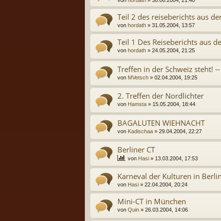
von
hordath
» 30.06.2004, 21:40
Teil 2 des reiseberichts aus d
von
hordath
» 31.05.2004, 13:57
Teil 1 Des Reiseberichts aus d
von
hordath
» 24.05.2004, 21:25
Treffen in der Schweiz steht! -
von
MVetsch
» 02.04.2004, 19:25
2. Treffen der Nordlichter
von
Hamsta
» 15.05.2004, 18:44
BAGALUTEN WIEHNACHT
von
Kadischaa
» 29.04.2004, 22:27
Berliner CT
von
Hasi
» 13.03.2004, 17:53
Karneval der Kulturen in Berli
von
Hasi
» 22.04.2004, 20:24
Mini-CT in München
von
Quin
» 26.03.2004, 14:06