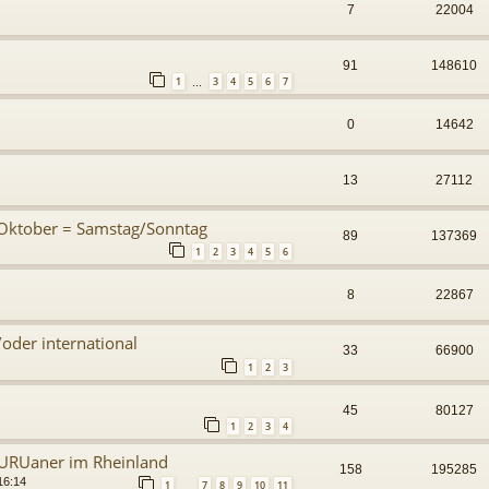
7
22004
91
148610
1
3
4
5
6
7
…
0
14642
13
27112
Oktober = Samstag/Sonntag
89
137369
1
2
3
4
5
6
8
22867
oder international
33
66900
1
2
3
45
80127
1
2
3
4
 URUaner im Rheinland
158
195285
16:14
1
7
8
9
10
11
…