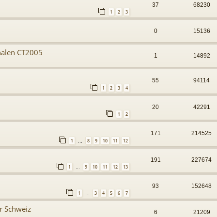
37
68230
1
2
3
0
15136
nalen CT2005
1
14892
55
94114
1
2
3
4
20
42291
1
2
171
214525
1
8
9
10
11
12
…
191
227674
1
9
10
11
12
13
…
93
152648
1
3
4
5
6
7
…
er Schweiz
6
21209