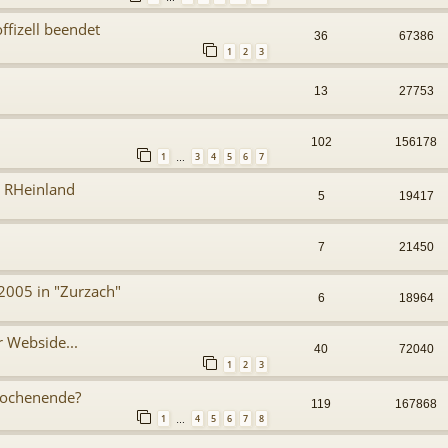
offizell beendet
36
67386
1
2
3
1
13
27753
102
156178
1
3
4
5
6
7
…
m RHeinland
5
19417
7
21450
2005 in "Zurzach"
6
18964
r Webside...
40
72040
1
2
3
 Wochenende?
119
167868
1
4
5
6
7
8
…