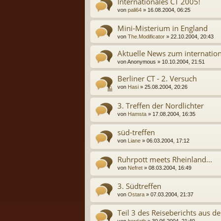
Internationales CT 2005!
von
pali64
» 16.08.2004, 06:25
Mini-Misterium in England
von
The.Modificator
» 22.10.2004, 20:43
Aktuelle News zum internatio
von
Anonymous
» 10.10.2004, 21:51
Berliner CT - 2. Versuch
von
Hasi
» 25.08.2004, 20:26
3. Treffen der Nordlichter
von
Hamsta
» 17.08.2004, 16:35
süd-treffen
von
Liane
» 06.03.2004, 17:12
Ruhrpott meets Rheinland...
von
Nefret
» 08.03.2004, 16:49
3. Südtreffen
von
Ostara
» 07.03.2004, 21:37
Teil 3 des Reiseberichts aus d