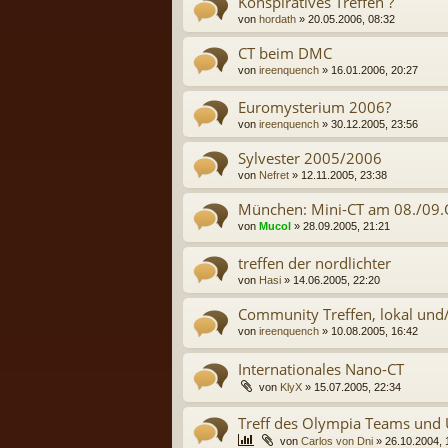
Konspiratives Treffen ?
von
hordath
» 20.05.2006, 08:32
CT beim DMC
von
ireenquench
» 16.01.2006, 20:27
Euromysterium 2006?
von
ireenquench
» 30.12.2005, 23:56
Sylvester 2005/2006
von
Nefret
» 12.11.2005, 23:38
München: Mini-CT am 08./09.
von
Mucol
» 28.09.2005, 21:21
treffen der nordlichter
von
Hasi
» 14.06.2005, 22:20
Community Treffen, lokal und/
von
ireenquench
» 10.08.2005, 16:42
Internationales Nano-CT
von
KlyX
» 15.07.2005, 22:34
Treff des Olympia Teams und
von
Carlos von Dni
» 26.10.2004, 