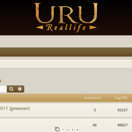
n
Suche
Erweiterte Suche
Antworten
Zugriffe
2011 (gewesen)
3
55157
48
98927
1
2
3
4