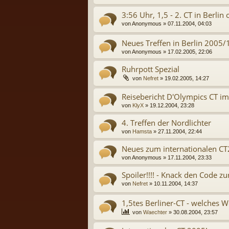
3:56 Uhr, 1,5 - 2. CT in Berlin 
von
Anonymous
» 07.11.2004, 04:03
Neues Treffen in Berlin 2005/
von
Anonymous
» 17.02.2005, 22:06
Ruhrpott Spezial
von
Nefret
» 19.02.2005, 14:27
Reisebericht D'Olympics CT i
von
KlyX
» 19.12.2004, 23:28
4. Treffen der Nordlichter
von
Hamsta
» 27.11.2004, 22:44
Neues zum internationalen CT
von
Anonymous
» 17.11.2004, 23:33
Spoiler!!!! - Knack den Code zu
von
Nefret
» 10.11.2004, 14:37
1,5tes Berliner-CT - welches
von
Waechter
» 30.08.2004, 23:57