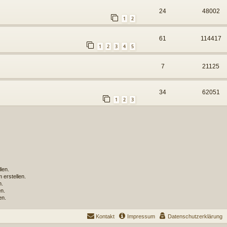
24
48002
1
2
61
114417
1
2
3
4
5
7
21125
34
62051
1
2
3
len.
erstellen.
n.
n.
en.
Kontakt
Impressum
Datenschutzerklärung