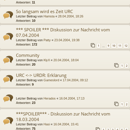
Antworten:
11
So langsam wird es Zeit URC
Letzter Beitrag von
Hamsta
«
28.04.2004, 18:26
Antworten:
10
*** SPOILER *** Diskussion zur Nachricht vom
07.04.2004
Letzter Beitrag von
Patty
«
23.04.2004, 19:38
Antworten:
172
1
9
10
11
12
…
Community
Letzter Beitrag von
KlyX
«
20.04.2004, 18:04
Antworten:
20
1
2
URC <-> URDR: Erklärung
Letzter Beitrag von
Gameslord
«
17.04.2004, 09:12
Antworten:
9
Letzter Beitrag von
Herados
«
16.04.2004, 17:13
Antworten:
23
1
2
***SPOILER*** - Diskussion zur Nachricht vom
18.03.2004
Letzter Beitrag von
Hasi
«
16.04.2004, 15:41
Antworten:
75
1
2
3
4
5
6