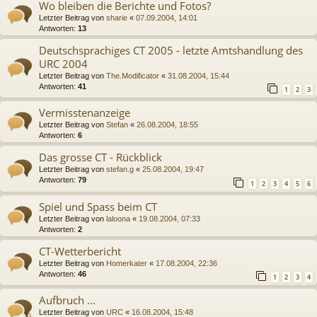
Wo bleiben die Berichte und Fotos?
Letzter Beitrag von
sharie
«
07.09.2004, 14:01
Antworten:
13
Deutschsprachiges CT 2005 - letzte Amtshandlung des
URC 2004
Letzter Beitrag von
The.Modificator
«
31.08.2004, 15:44
Antworten:
41
1
2
3
Vermisstenanzeige
Letzter Beitrag von
Stefan
«
26.08.2004, 18:55
Antworten:
6
Das grosse CT - Rückblick
Letzter Beitrag von
stefan.g
«
25.08.2004, 19:47
Antworten:
79
1
2
3
4
5
6
Spiel und Spass beim CT
Letzter Beitrag von
laloona
«
19.08.2004, 07:33
Antworten:
2
CT-Wetterbericht
Letzter Beitrag von
Homerkater
«
17.08.2004, 22:36
Antworten:
46
1
2
3
4
Aufbruch ...
Letzter Beitrag von
URC
«
16.08.2004, 15:48