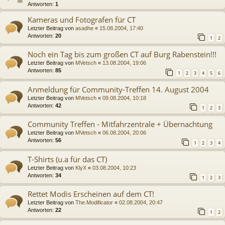
Antworten:
1
Kameras und Fotografen für CT
Letzter Beitrag von
asadhe
«
15.08.2004, 17:40
Antworten:
20
1
2
Noch ein Tag bis zum großen CT auf Burg Rabenstein!!!
Letzter Beitrag von
MVetsch
«
13.08.2004, 19:06
Antworten:
85
1
2
3
4
5
6
Anmeldung für Community-Treffen 14. August 2004
Letzter Beitrag von
MVetsch
«
09.08.2004, 10:18
Antworten:
42
1
2
3
Community Treffen - Mitfahrzentrale + Übernachtung
Letzter Beitrag von
MVetsch
«
06.08.2004, 20:06
Antworten:
56
1
2
3
4
T-Shirts (u.a für das CT)
Letzter Beitrag von
KlyX
«
03.08.2004, 10:23
Antworten:
34
1
2
3
Rettet Modis Erscheinen auf dem CT!
Letzter Beitrag von
The.Modificator
«
02.08.2004, 20:47
Antworten:
22
1
2