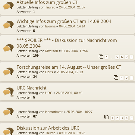
Aktuelle Infos zum großen CT!
Letzter Beitrag von
Taurec
«
24.06.2004, 21:07
Antworten:
1
Wichtige Infos zum großen CT am 14.08.2004
Letzter Beitrag von
laloona
«
04.06.2004, 14:14
Antworten:
5
*** SPOILER *** - Diskussion zur Nachricht vom
08.05.2004
Letzter Beitrag von
MVetsch
«
01.06.2004, 12:54
Antworten:
109
1
5
6
7
8
…
Forschungsreise am 14. August -- Unser großes CT
Letzter Beitrag von
Doris
«
29.05.2004, 12:13
Antworten:
34
1
2
3
URC Nachricht
Letzter Beitrag von
URC
«
26.05.2004, 00:40
Antworten:
5
Letzter Beitrag von
Homerkater
«
25.05.2004, 16:27
Antworten:
67
1
2
3
4
5
Diskussion zur Arbeit des URC
Letzter Beitrag von
Taurec
«
09.05.2004, 19:23