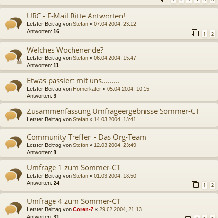
URC - E-Mail Bitte Antworten!
Letzter Beitrag von
Stefan
«
07.04.2004, 23:12
Antworten:
16
1
2
Welches Wochenende?
Letzter Beitrag von
Stefan
«
06.04.2004, 15:47
Antworten:
11
Etwas passiert mit uns.........
Letzter Beitrag von
Homerkater
«
05.04.2004, 10:15
Antworten:
6
Zusammenfassung Umfrageergebnisse Sommer-CT
Letzter Beitrag von
Stefan
«
14.03.2004, 13:41
Community Treffen - Das Org-Team
Letzter Beitrag von
Stefan
«
12.03.2004, 23:49
Antworten:
8
Umfrage 1 zum Sommer-CT
Letzter Beitrag von
Stefan
«
01.03.2004, 18:50
Antworten:
24
1
2
Umfrage 4 zum Sommer-CT
Letzter Beitrag von
Coren-7
«
29.02.2004, 21:13
Antworten:
31