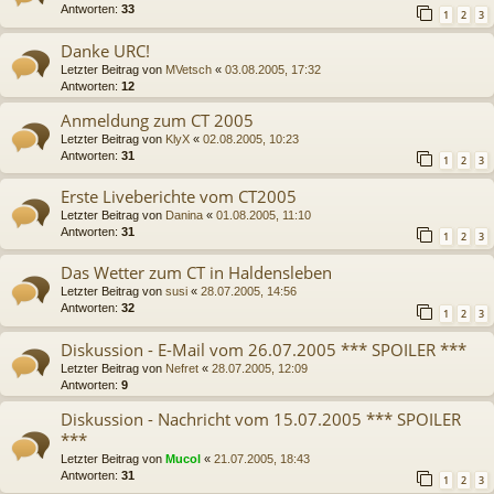
Antworten:
33
1
2
3
Danke URC!
Letzter Beitrag von
MVetsch
«
03.08.2005, 17:32
Antworten:
12
Anmeldung zum CT 2005
Letzter Beitrag von
KlyX
«
02.08.2005, 10:23
Antworten:
31
1
2
3
Erste Liveberichte vom CT2005
Letzter Beitrag von
Danina
«
01.08.2005, 11:10
Antworten:
31
1
2
3
Das Wetter zum CT in Haldensleben
Letzter Beitrag von
susi
«
28.07.2005, 14:56
Antworten:
32
1
2
3
Diskussion - E-Mail vom 26.07.2005 *** SPOILER ***
Letzter Beitrag von
Nefret
«
28.07.2005, 12:09
Antworten:
9
Diskussion - Nachricht vom 15.07.2005 *** SPOILER
***
Letzter Beitrag von
Mucol
«
21.07.2005, 18:43
Antworten:
31
1
2
3