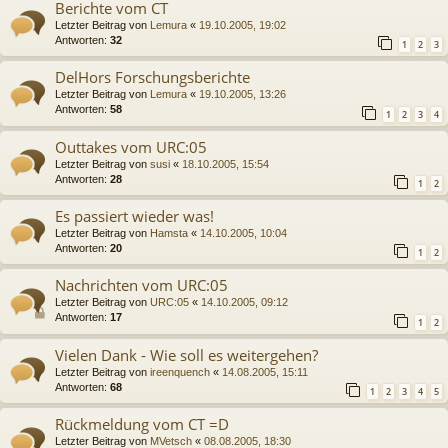
Berichte vom CT
Letzter Beitrag von
Lemura
«
19.10.2005, 19:02
Antworten:
32
1
2
3
DelHors Forschungsberichte
Letzter Beitrag von
Lemura
«
19.10.2005, 13:26
Antworten:
58
1
2
3
4
Outtakes vom URC:05
Letzter Beitrag von
susi
«
18.10.2005, 15:54
Antworten:
28
1
2
Es passiert wieder was!
Letzter Beitrag von
Hamsta
«
14.10.2005, 10:04
Antworten:
20
1
2
Nachrichten vom URC:05
Letzter Beitrag von
URC:05
«
14.10.2005, 09:12
Antworten:
17
1
2
Vielen Dank - Wie soll es weitergehen?
Letzter Beitrag von
ireenquench
«
14.08.2005, 15:11
Antworten:
68
1
2
3
4
5
Rückmeldung vom CT =D
Letzter Beitrag von
MVetsch
«
08.08.2005, 18:30