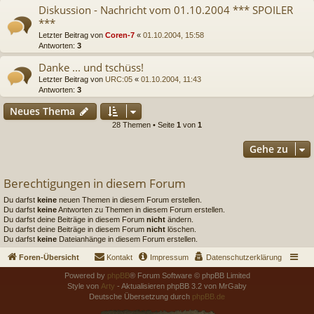
Diskussion - Nachricht vom 01.10.2004 *** SPOILER
***
Letzter Beitrag von
Coren-7
«
01.10.2004, 15:58
Antworten:
3
Danke ... und tschüss!
Letzter Beitrag von
URC:05
«
01.10.2004, 11:43
Antworten:
3
Neues Thema
28 Themen • Seite
1
von
1
Gehe zu
Berechtigungen in diesem Forum
Du darfst
keine
neuen Themen in diesem Forum erstellen.
Du darfst
keine
Antworten zu Themen in diesem Forum erstellen.
Du darfst deine Beiträge in diesem Forum
nicht
ändern.
Du darfst deine Beiträge in diesem Forum
nicht
löschen.
Du darfst
keine
Dateianhänge in diesem Forum erstellen.
Foren-Übersicht
Kontakt
Impressum
Datenschutzerklärung
Powered by
phpBB
® Forum Software © phpBB Limited
Style von
Arty
- Aktualisieren phpBB 3.2 von MrGaby
Deutsche Übersetzung durch
phpBB.de