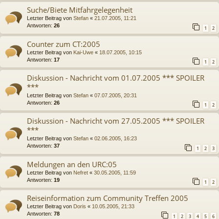
Suche/Biete Mitfahrgelegenheit
Letzter Beitrag von
Stefan
«
21.07.2005, 11:21
Antworten:
26
1
2
Counter zum CT:2005
Letzter Beitrag von
Kai-Uwe
«
18.07.2005, 10:15
Antworten:
17
1
2
Diskussion - Nachricht vom 01.07.2005 *** SPOILER
***
Letzter Beitrag von
Stefan
«
07.07.2005, 20:31
Antworten:
26
1
2
Diskussion - Nachricht vom 27.05.2005 *** SPOILER
***
Letzter Beitrag von
Stefan
«
02.06.2005, 16:23
Antworten:
37
1
2
3
Meldungen an den URC:05
Letzter Beitrag von
Nefret
«
30.05.2005, 11:59
Antworten:
19
1
2
Reiseinformation zum Community Treffen 2005
Letzter Beitrag von
Doris
«
10.05.2005, 21:33
Antworten:
78
1
2
3
4
5
6