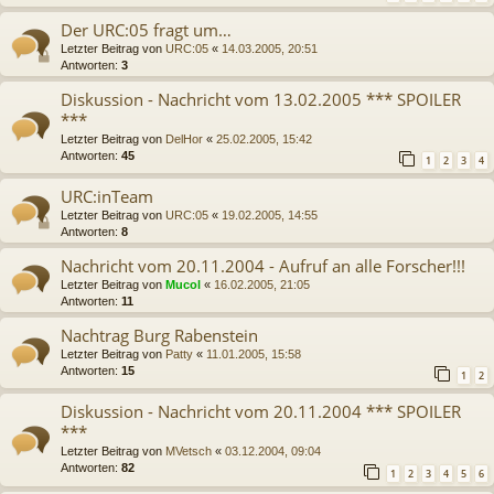
Der URC:05 fragt um…
Letzter Beitrag von
URC:05
«
14.03.2005, 20:51
Antworten:
3
Diskussion - Nachricht vom 13.02.2005 *** SPOILER
***
Letzter Beitrag von
DelHor
«
25.02.2005, 15:42
Antworten:
45
1
2
3
4
URC:inTeam
Letzter Beitrag von
URC:05
«
19.02.2005, 14:55
Antworten:
8
Nachricht vom 20.11.2004 - Aufruf an alle Forscher!!!
Letzter Beitrag von
Mucol
«
16.02.2005, 21:05
Antworten:
11
Nachtrag Burg Rabenstein
Letzter Beitrag von
Patty
«
11.01.2005, 15:58
Antworten:
15
1
2
Diskussion - Nachricht vom 20.11.2004 *** SPOILER
***
Letzter Beitrag von
MVetsch
«
03.12.2004, 09:04
Antworten:
82
1
2
3
4
5
6