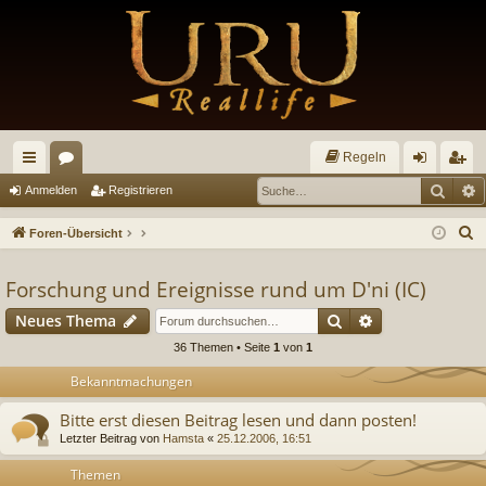
Regeln
Such
E
ch
or
n
eg
Anmelden
Registrieren
ne
en
m
ist
S
Foren-Übersicht
llz
el
rie
u
c
Forschung und Ereignisse rund um D'ni (IC)
ug
de
re
h
Suche
Erweiterte Suc
Neues Thema
riff
n
n
e
36 Themen • Seite
1
von
1
Bekanntmachungen
Bitte erst diesen Beitrag lesen und dann posten!
Letzter Beitrag von
Hamsta
«
25.12.2006, 16:51
Themen