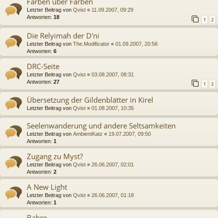
Farben über Farben
Letzter Beitrag von
Qvist
«
11.09.2007, 09:29
Antworten:
18
1
2
Die Relyimah der D'ni
Letzter Beitrag von
The.Modificator
«
01.09.2007, 20:56
Antworten:
6
DRC-Seite
Letzter Beitrag von
Qvist
«
03.08.2007, 08:31
Antworten:
27
1
2
Übersetzung der Gildenblätter in Kirel
Letzter Beitrag von
Qvist
«
01.08.2007, 10:35
Seelenwanderung und andere Seltsamkeiten
Letzter Beitrag von
AmbientKatz
«
19.07.2007, 09:50
Antworten:
1
Zugang zu Myst?
Letzter Beitrag von
Qvist
«
26.06.2007, 02:01
Antworten:
2
A New Light
Letzter Beitrag von
Qvist
«
26.06.2007, 01:18
Antworten:
1
Bahro