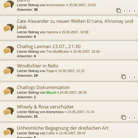
Letzter Beitrag von
brockmaster
«
25.06.2007, 23:52
Antworten:
36
1
2
3
Cate Alexander zu neuen Welten Er'cana, Ahnonay und
Jalak
Letzter Beitrag von
Hamsta
«
25.06.2007, 16:58
Antworten:
4
Chatlog Laxman 23.07., 21:30
Letzter Beitrag von
The.Modificator
«
24.06.2007, 23:42
Antworten:
4
Windlichter in Relto
Letzter Beitrag von
Toppi
«
19.06.2007, 21:23
Antworten:
19
1
2
Chatlogs Dokumentation
Letzter Beitrag von
Mucol
«
24.05.2007, 08:36
Antworten:
1
Wheely & Rose verschüttet
Letzter Beitrag von
Anonymous
«
23.05.2007, 21:15
Antworten:
15
1
2
Unheimliche Begegnung der dreifachen Art
Letzter Beitrag von
Cathy
«
12.05.2007, 09:47
Antworten:
8