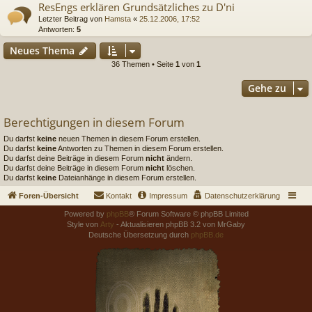
ResEngs erklären Grundsätzliches zu D'ni
Letzter Beitrag von
Hamsta
«
25.12.2006, 17:52
Antworten:
5
Neues Thema
36 Themen • Seite
1
von
1
Gehe zu
Berechtigungen in diesem Forum
Du darfst
keine
neuen Themen in diesem Forum erstellen.
Du darfst
keine
Antworten zu Themen in diesem Forum erstellen.
Du darfst deine Beiträge in diesem Forum
nicht
ändern.
Du darfst deine Beiträge in diesem Forum
nicht
löschen.
Du darfst
keine
Dateianhänge in diesem Forum erstellen.
Foren-Übersicht
Kontakt
Impressum
Datenschutzerklärung
Powered by
phpBB
® Forum Software © phpBB Limited
Style von
Arty
- Aktualisieren phpBB 3.2 von MrGaby
Deutsche Übersetzung durch
phpBB.de