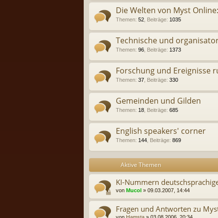
Die Welten von Myst Online:
Themen
:
52
,
Beiträge
:
1035
Technische und organisator
Themen
:
96
,
Beiträge
:
1373
Forschung und Ereignisse r
Themen
:
37
,
Beiträge
:
330
Gemeinden und Gilden
Themen
:
18
,
Beiträge
:
685
English speakers' corner
Themen
:
144
,
Beiträge
:
869
Aktive Themen
KI-Nummern deutschsprachige
von
Mucol
» 09.03.2007, 14:44
Fragen und Antworten zu Myst
von
Hamsta
» 03.08.2006, 20:34