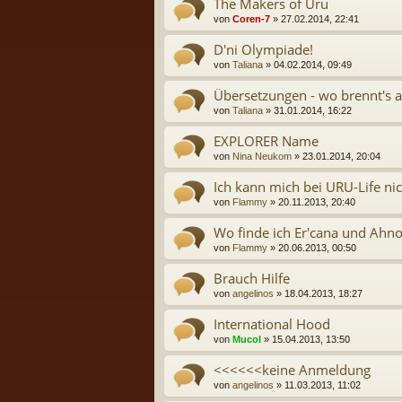
The Makers of Uru
von
Coren-7
» 27.02.2014, 22:41
D'ni Olympiade!
von
Taliana
» 04.02.2014, 09:49
Übersetzungen - wo brennt's 
von
Taliana
» 31.01.2014, 16:22
EXPLORER Name
von
Nina Neukom
» 23.01.2014, 20:04
Ich kann mich bei URU-Life n
von
Flammy
» 20.11.2013, 20:40
Wo finde ich Er'cana und Ahn
von
Flammy
» 20.06.2013, 00:50
Brauch Hilfe
von
angelinos
» 18.04.2013, 18:27
International Hood
von
Mucol
» 15.04.2013, 13:50
<<<<<<keine Anmeldung
von
angelinos
» 11.03.2013, 11:02