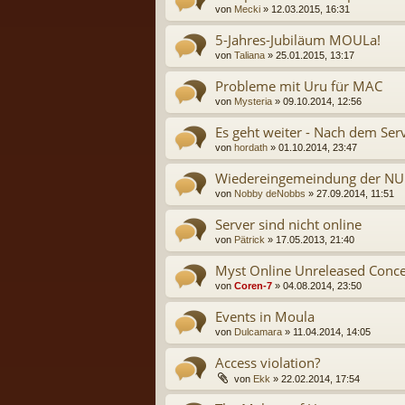
von
Mecki
» 12.03.2015, 16:31
5-Jahres-Jubiläum MOULa!
von
Taliana
» 25.01.2015, 13:17
Probleme mit Uru für MAC
von
Mysteria
» 09.10.2014, 12:56
Es geht weiter - Nach dem Ser
von
hordath
» 01.10.2014, 23:47
Wiedereingemeindung der NU
von
Nobby deNobbs
» 27.09.2014, 11:51
Server sind nicht online
von
Pätrick
» 17.05.2013, 21:40
Myst Online Unreleased Conce
von
Coren-7
» 04.08.2014, 23:50
Events in Moula
von
Dulcamara
» 11.04.2014, 14:05
Access violation?
von
Ekk
» 22.02.2014, 17:54