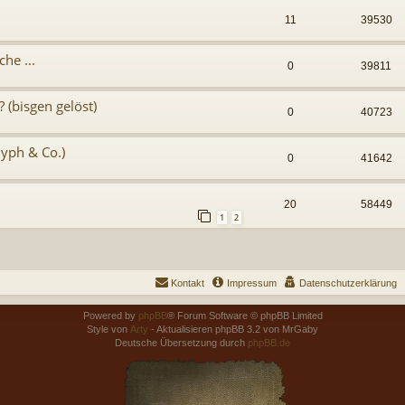
11
39530
he ...
0
39811
(bisgen gelöst)
0
40723
lyph & Co.)
0
41642
20
58449
1
2
Kontakt
Impressum
Datenschutzerklärung
Powered by
phpBB
® Forum Software © phpBB Limited
Style von
Arty
- Aktualisieren phpBB 3.2 von MrGaby
Deutsche Übersetzung durch
phpBB.de