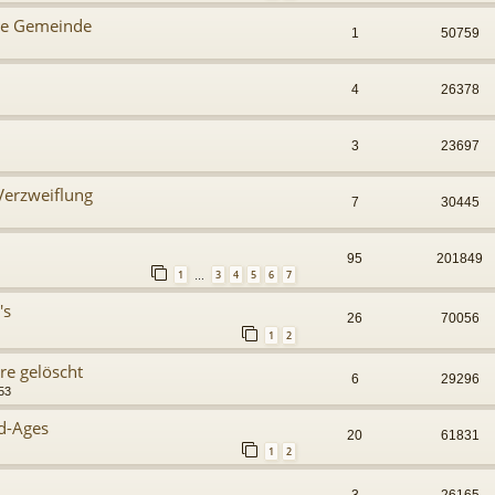
ne Gemeinde
1
50759
4
26378
3
23697
Verzweiflung
7
30445
95
201849
1
3
4
5
6
7
…
's
26
70056
1
2
re gelöscht
6
29296
53
od-Ages
20
61831
1
2