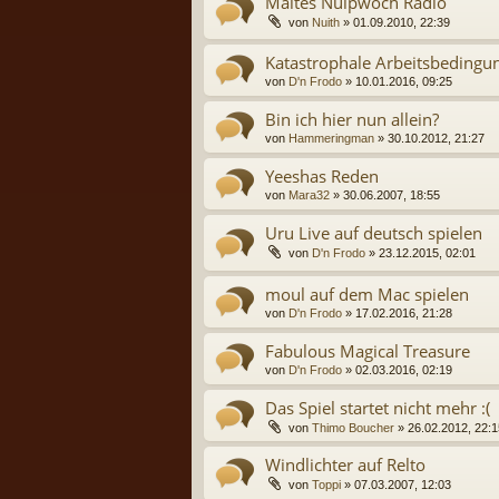
Maltes Nulpwoch Radio
von
Nuith
» 01.09.2010, 22:39
Katastrophale Arbeitsbedingu
von
D'n Frodo
» 10.01.2016, 09:25
Bin ich hier nun allein?
von
Hammeringman
» 30.10.2012, 21:27
Yeeshas Reden
von
Mara32
» 30.06.2007, 18:55
Uru Live auf deutsch spielen
von
D'n Frodo
» 23.12.2015, 02:01
moul auf dem Mac spielen
von
D'n Frodo
» 17.02.2016, 21:28
Fabulous Magical Treasure
von
D'n Frodo
» 02.03.2016, 02:19
Das Spiel startet nicht mehr :(
von
Thimo Boucher
» 26.02.2012, 22:1
Windlichter auf Relto
von
Toppi
» 07.03.2007, 12:03