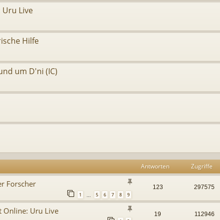
 Uru Live
ische Hilfe
und um D'ni (IC)
Antworten
Zugriffe
r Forscher
123
297575
1
5
6
7
8
9
…
 Online: Uru Live
19
112946