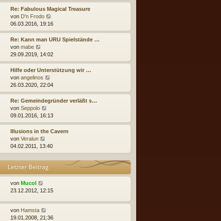
u
r
e
Re: Fabulous Magical Treasure
B
s
N
von
D'n Frodo
e
t
e
06.03.2016, 19:16
i
e
u
t
r
e
Re: Kann man URU Spielstände …
r
B
s
N
von
mabe
a
e
t
e
29.09.2019, 14:02
g
i
e
u
t
r
e
Hilfe oder Unterstützung wir …
r
B
s
N
von
angelinos
a
e
t
e
26.03.2020, 22:04
g
i
e
u
t
r
e
Re: Gemeindegründer verläßt s…
r
B
s
N
von
Seppolo
a
e
t
e
09.01.2016, 16:13
g
i
e
u
t
r
e
Illusions in the Cavern
r
B
s
N
von
Veralun
a
e
t
e
04.02.2011, 13:40
g
i
e
u
t
r
e
Letzter Beitrag
r
B
s
a
e
t
g
i
e
von
Mucol
t
r
23.12.2012, 12:15
r
B
a
e
von
Hamsta
g
i
19.01.2008, 21:36
t