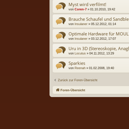
Myst wird verfilmt!
von
Coren-7
» 01.10.2010, 19:42
Brauche Schaufel und Sandblec
von
Insulaner
» 05.12.2012, 01:14
Optimale Hardware für MOUL? 
von
Insulaner
» 03.12.2012, 17:07
Uru in 3D (Stereoskopie, Anag
von
Locutus
» 04.11.2012, 13:29
Sparkies
von
Reenah
» 01.02.2008, 19:40
Zurück zur Foren-Übersicht
Foren-Übersicht