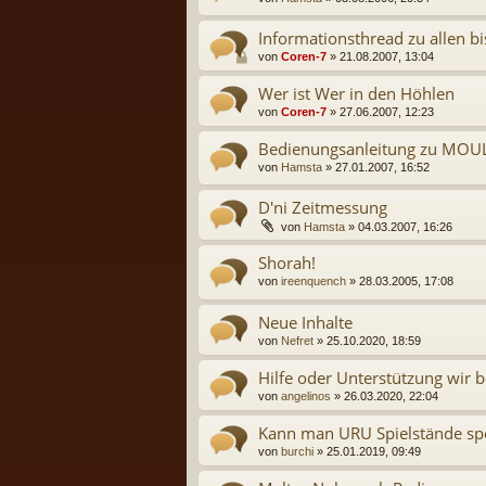
Informationsthread zu allen b
von
Coren-7
» 21.08.2007, 13:04
Wer ist Wer in den Höhlen
von
Coren-7
» 27.06.2007, 12:23
Bedienungsanleitung zu MOU
von
Hamsta
» 27.01.2007, 16:52
D'ni Zeitmessung
von
Hamsta
» 04.03.2007, 16:26
Shorah!
von
ireenquench
» 28.03.2005, 17:08
Neue Inhalte
von
Nefret
» 25.10.2020, 18:59
Hilfe oder Unterstützung wir b
von
angelinos
» 26.03.2020, 22:04
Kann man URU Spielstände spe
von
burchi
» 25.01.2019, 09:49