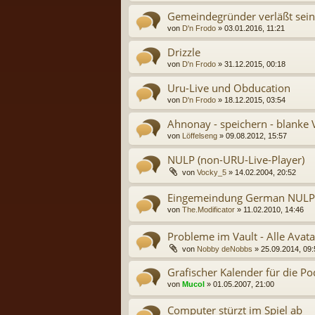
Gemeindegründer verläßt sei
von
D'n Frodo
» 03.01.2016, 11:21
Drizzle
von
D'n Frodo
» 31.12.2015, 00:18
Uru-Live und Obducation
von
D'n Frodo
» 18.12.2015, 03:54
Ahnonay - speichern - blanke 
von
Löffelseng
» 09.08.2012, 15:57
NULP (non-URU-Live-Player)
von
Vocky_5
» 14.02.2004, 20:52
Eingemeindung German NULP
von
The.Modificator
» 11.02.2010, 14:46
Probleme im Vault - Alle Avata
von
Nobby deNobbs
» 25.09.2014, 09:
Grafischer Kalender für die P
von
Mucol
» 01.05.2007, 21:00
Computer stürzt im Spiel ab