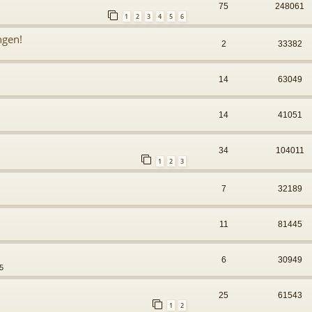
75
248061
1
2
3
4
5
6
ngen!
2
33382
14
63049
14
41051
34
104011
1
2
3
7
32189
11
81445
6
30949
5
25
61543
1
2