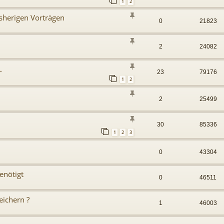
1
2
isherigen Vorträgen
0
21823
2
24082
L
23
79176
1
2
2
25499
30
85336
1
2
3
0
43304
enötigt
0
46511
ichern ?
1
46003