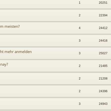
1
20251
2
22394
am meisten?
4
24412
3
24416
icht mehr anmelden
3
25027
onay?
2
21485
2
21208
2
24396
3
24943