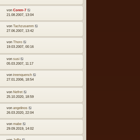
r
a
von
Coren-7
g
21.08.2007, 13:04
von
Tachzusamm
27.06.2007, 13:42
von
Thoro
19.03.2007, 00:16
von
susi
05.03.2007, 11:17
von
ireenquench
27.01.2006, 18:54
von
Nefret
25.10.2020, 18:59
von
angelinos
26.03.2020, 22:04
von
mabe
29.09.2019, 14:02
von
JoBa