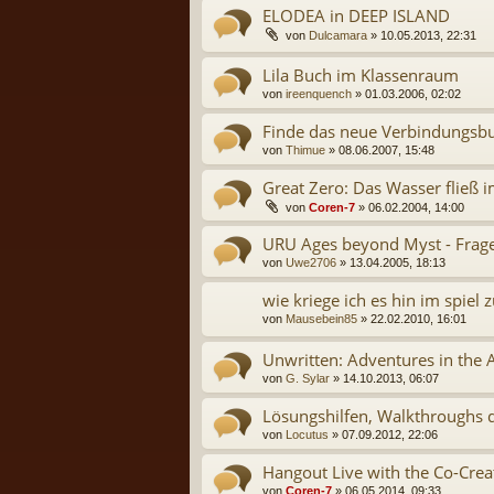
ELODEA in DEEP ISLAND
von
Dulcamara
» 10.05.2013, 22:31
Lila Buch im Klassenraum
von
ireenquench
» 01.03.2006, 02:02
Finde das neue Verbindungsbu
von
Thimue
» 08.06.2007, 15:48
Great Zero: Das Wasser fließ 
von
Coren-7
» 06.02.2004, 14:00
URU Ages beyond Myst - Frag
von
Uwe2706
» 13.04.2005, 18:13
wie kriege ich es hin im spiel z
von
Mausebein85
» 22.02.2010, 16:01
Unwritten: Adventures in the
von
G. Sylar
» 14.10.2013, 06:07
Lösungshilfen, Walkthroughs 
von
Locutus
» 07.09.2012, 22:06
Hangout Live with the Co-Crea
von
Coren-7
» 06.05.2014, 09:33