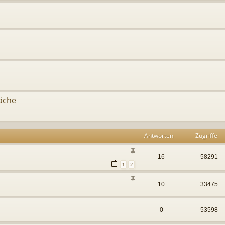
äche
Antworten
Zugriffe
16
58291
1
2
10
33475
0
53598