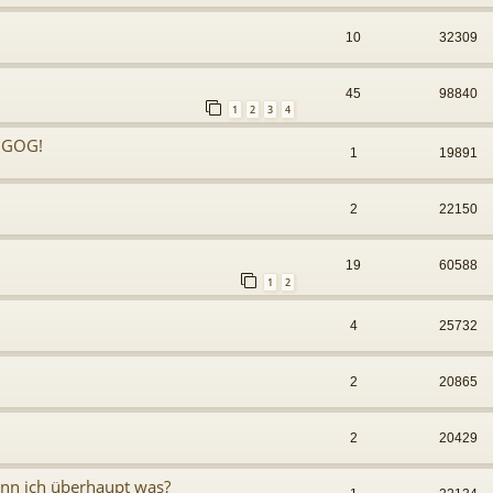
10
32309
45
98840
1
2
3
4
f GOG!
1
19891
2
22150
19
60588
1
2
4
25732
2
20865
2
20429
ann ich überhaupt was?