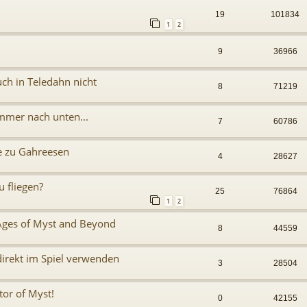
19
101834
1
2
9
36966
ch in Teledahn nicht
8
71219
immer nach unten...
7
60786
e zu Gahreesen
4
28627
u fliegen?
25
76864
1
2
 Ages of Myst and Beyond
8
44559
direkt im Spiel verwenden
3
28504
tor of Myst!
0
42155