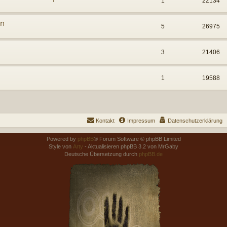
1
22134
en
5
26975
3
21406
1
19588
Kontakt
Impressum
Datenschutzerklärung
Powered by
phpBB
® Forum Software © phpBB Limited
Style von
Arty
- Aktualisieren phpBB 3.2 von MrGaby
Deutsche Übersetzung durch
phpBB.de