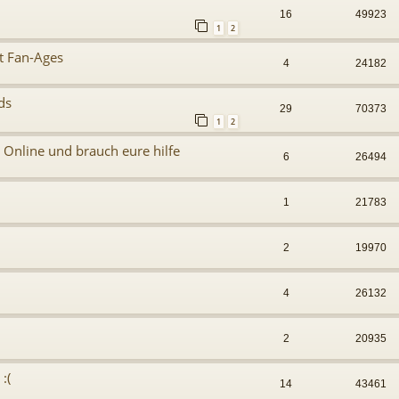
16
49923
1
2
t Fan-Ages
4
24182
ds
29
70373
1
2
 Online und brauch eure hilfe
6
26494
1
21783
2
19970
4
26132
2
20935
:(
14
43461