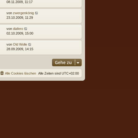
08.11.2009, 11:17
von
zwergenkönig
23.10.2009, 11:29
von
diafero
02.10.2009, 15:00
von
Old Wolle
28.09.2009, 14:15
Gehe zu
Alle Cookies löschen
Alle Zeiten sind
UTC+02:00