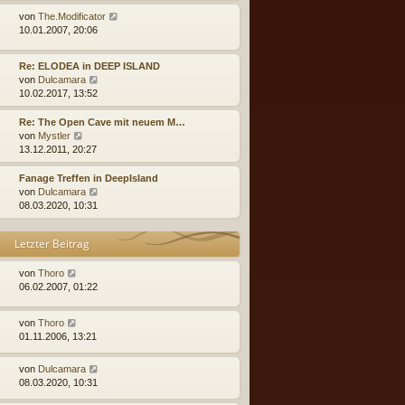
u
r
e
N
von
The.Modificator
B
s
e
10.01.2007, 20:06
e
t
u
i
e
e
Re: ELODEA in DEEP ISLAND
t
r
s
N
von
Dulcamara
r
B
t
e
10.02.2017, 13:52
a
e
e
u
g
i
r
e
Re: The Open Cave mit neuem M…
t
B
s
N
von
Mystler
r
e
t
e
13.12.2011, 20:27
a
i
e
u
g
t
r
e
Fanage Treffen in DeepIsland
r
B
s
N
von
Dulcamara
a
e
t
e
08.03.2020, 10:31
g
i
e
u
t
r
e
Letzter Beitrag
r
B
s
a
e
t
g
i
e
von
Thoro
t
r
06.02.2007, 01:22
r
B
a
e
von
Thoro
g
i
01.11.2006, 13:21
t
r
a
von
Dulcamara
g
08.03.2020, 10:31