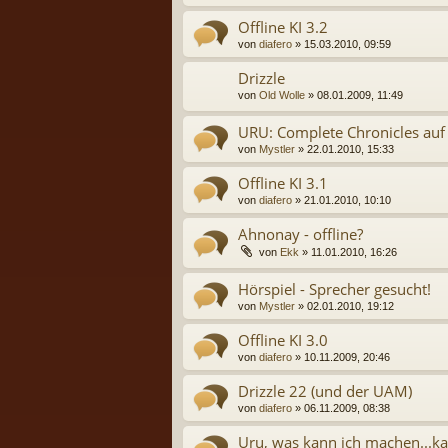
Offline KI 3.2
von
diafero
» 15.03.2010, 09:59
Drizzle
von
Old Wolle
» 08.01.2009, 11:49
URU: Complete Chronicles au
von
Mystler
» 22.01.2010, 15:33
Offline KI 3.1
von
diafero
» 21.01.2010, 10:10
Ahnonay - offline?
von
Ekk
» 11.01.2010, 16:26
Hörspiel - Sprecher gesucht!
von
Mystler
» 02.01.2010, 19:12
Offline KI 3.0
von
diafero
» 10.11.2009, 20:46
Drizzle 22 (und der UAM)
von
diafero
» 06.11.2009, 08:38
Uru, was kann ich machen...k