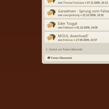
von
ThomasThomana
» 07.11.2009, 16:13
Gareehsen - Sprung vom Fels
von
zwergenkönig
» 22.10.2009, 10:32
Eder Tsogal
von
Paltinium
» 01.10.2009, 19:08
MOUL download?
von
Endoras
» 27.09.2009, 22:07
Zurück zur Foren-Übersicht
Foren-Übersicht