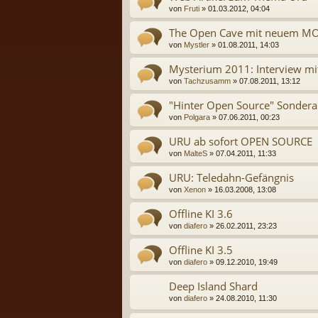
von
Fruti
» 01.03.2012, 04:04
The Open Cave mit neuem M
von
Mystler
» 01.08.2011, 14:03
Mysterium 2011: Interview mi
von
Tachzusamm
» 07.08.2011, 13:12
"Hinter Open Source" Sonder
von
Polgara
» 07.06.2011, 00:23
URU ab sofort OPEN SOURCE
von
MalteS
» 07.04.2011, 11:33
URU: Teledahn-Gefängnis
von
Xenon
» 16.03.2008, 13:08
Offline KI 3.6
von
diafero
» 26.02.2011, 23:23
Offline KI 3.5
von
diafero
» 09.12.2010, 19:49
Deep Island Shard
von
diafero
» 24.08.2010, 11:30