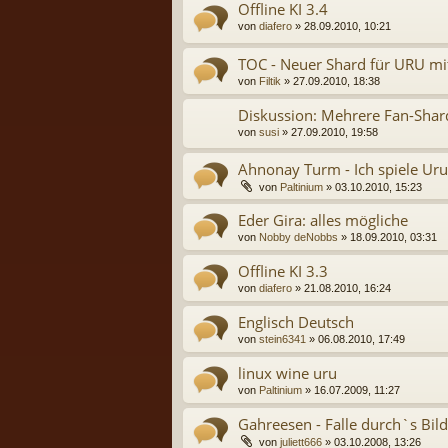
Offline KI 3.4
von
diafero
» 28.09.2010, 10:21
TOC - Neuer Shard für URU mi
von
Filtik
» 27.09.2010, 18:38
Diskussion: Mehrere Fan-Shar
von
susi
» 27.09.2010, 19:58
Ahnonay Turm - Ich spiele Uru
von
Paltinium
» 03.10.2010, 15:23
Eder Gira: alles mögliche
von
Nobby deNobbs
» 18.09.2010, 03:31
Offline KI 3.3
von
diafero
» 21.08.2010, 16:24
Englisch Deutsch
von
stein6341
» 06.08.2010, 17:49
linux wine uru
von
Paltinium
» 16.07.2009, 11:27
Gahreesen - Falle durch`s Bild 
von
juliett666
» 03.10.2008, 13:26