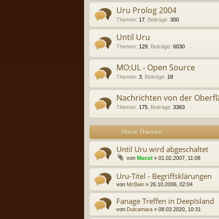
Uru Prolog 2004
Themen
:
17
,
Beiträge
:
300
Until Uru
Themen
:
129
,
Beiträge
:
6030
MO:UL - Open Source
Themen
:
3
,
Beiträge
:
18
Nachrichten von der Oberfl
Themen
:
175
,
Beiträge
:
3363
Aktive Themen
Until Uru wird abgeschaltet
von
Mucol
» 01.02.2007, 11:08
Uru-Titel - Begriffsklärungen
von
McBain
» 26.10.2006, 02:04
Fanage Treffen in DeepIsland
von
Dulcamara
» 08.03.2020, 10:31