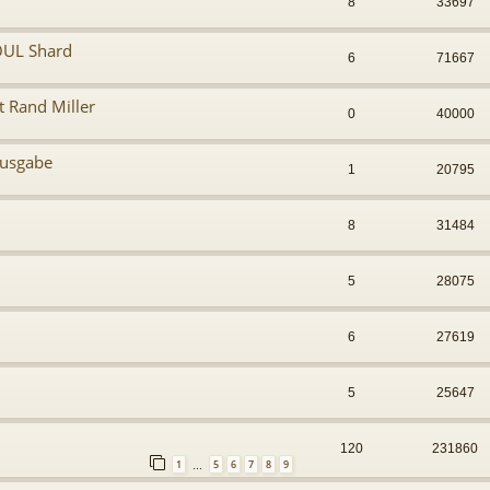
8
33697
OUL Shard
6
71667
t Rand Miller
0
40000
ausgabe
1
20795
8
31484
5
28075
6
27619
5
25647
120
231860
1
5
6
7
8
9
…