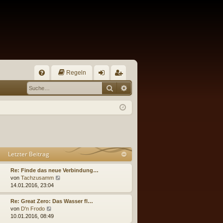
Regeln
S
Suche
Erweiterte Suche
FA
n
eg
Q
m
ist
el
rie
de
re
n
n
Letzter Beitrag
Re: Finde das neue Verbindung…
N
von
Tachzusamm
e
14.01.2016, 23:04
u
e
Re: Great Zero: Das Wasser fl…
s
N
von
D'n Frodo
t
e
10.01.2016, 08:49
e