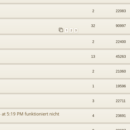
2
22083
32
90997
1
2
3
2
22400
13
45263
2
21060
1
19596
3
22711
 at 5:19 PM funktioniert nicht
4
23691