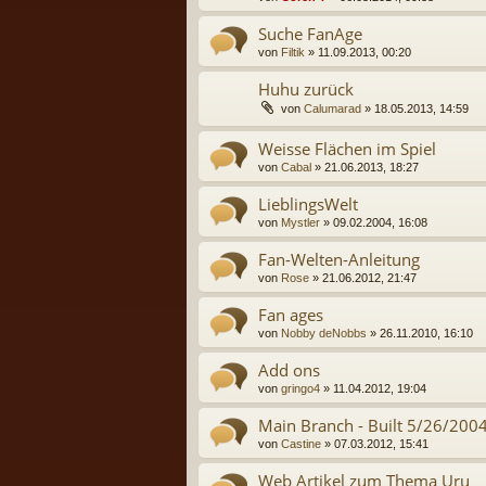
Suche FanAge
von
Filtik
» 11.09.2013, 00:20
Huhu zurück
von
Calumarad
» 18.05.2013, 14:59
Weisse Flächen im Spiel
von
Cabal
» 21.06.2013, 18:27
LieblingsWelt
von
Mystler
» 09.02.2004, 16:08
Fan-Welten-Anleitung
von
Rose
» 21.06.2012, 21:47
Fan ages
von
Nobby deNobbs
» 26.11.2010, 16:10
Add ons
von
gringo4
» 11.04.2012, 19:04
Main Branch - Built 5/26/2004
von
Castine
» 07.03.2012, 15:41
Web Artikel zum Thema Uru