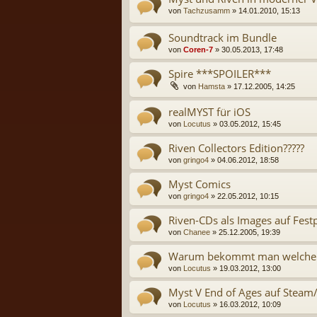
von
Tachzusamm
» 14.01.2010, 15:13
Soundtrack im Bundle
von
Coren-7
» 30.05.2013, 17:48
Spire ***SPOILER***
von
Hamsta
» 17.12.2005, 14:25
realMYST für iOS
von
Locutus
» 03.05.2012, 15:45
Riven Collectors Edition?????
von
gringo4
» 04.06.2012, 18:58
Myst Comics
von
gringo4
» 22.05.2012, 10:15
Riven-CDs als Images auf Festp
von
Chanee
» 25.12.2005, 19:39
Warum bekommt man welchen T
von
Locutus
» 19.03.2012, 13:00
Myst V End of Ages auf Stea
von
Locutus
» 16.03.2012, 10:09