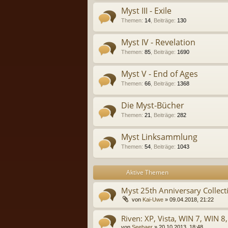
Myst III - Exile
Themen
:
14
,
Beiträge
:
130
Myst IV - Revelation
Themen
:
85
,
Beiträge
:
1690
Myst V - End of Ages
Themen
:
66
,
Beiträge
:
1368
Die Myst-Bücher
Themen
:
21
,
Beiträge
:
282
Myst Linksammlung
Themen
:
54
,
Beiträge
:
1043
Aktive Themen
Myst 25th Anniversary Collect
von
Kai-Uwe
» 09.04.2018, 21:22
Riven: XP, Vista, WIN 7, WIN 8,
von
Seebaer
» 20.10.2013, 18:48