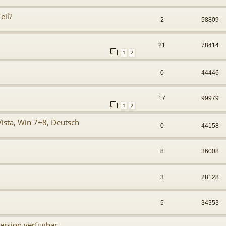
eil?
2
58809
21
78414
1
2
0
44446
17
99979
1
2
Vista, Win 7+8, Deutsch
0
44158
8
36008
3
28128
5
34353
ersion verfügbar