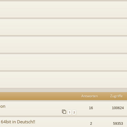
Antworten
Zugriffe
ion
16
100624
1
2
 64bit in Deutsch!!
2
59353