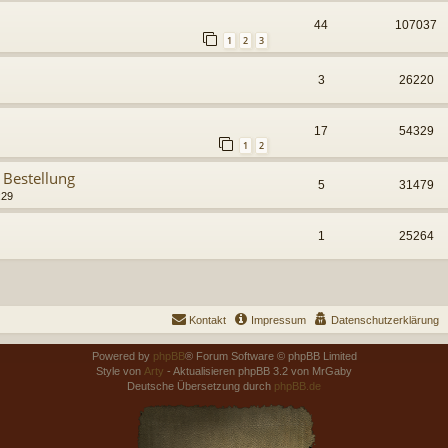
44
107037
1
2
3
3
26220
17
54329
1
2
 Bestellung
5
31479
:29
1
25264
Kontakt
Impressum
Datenschutzerklärung
Powered by
phpBB
® Forum Software © phpBB Limited
Style von
Arty
- Aktualisieren phpBB 3.2 von MrGaby
Deutsche Übersetzung durch
phpBB.de