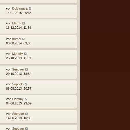
r
a
von
Dulcamara
g
14.01.2015, 20:33
von
Marck
13.12.2014, 11:59
von
burchi
03.08.2014, 09:30
von
Menolly
25.10.2013, 11:03
von
Seebaer
20.10.2013, 18:54
von
Seppolo
08.08.2013, 20:57
von
Flammy
04.08.2013, 23:52
von
Seebaer
14.06.2013, 16:36
von
Seebaer