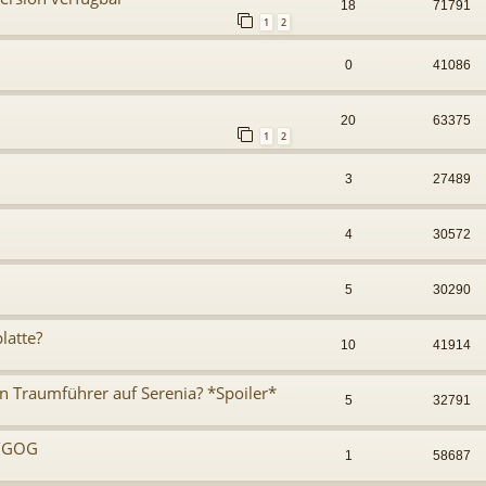
18
71791
1
2
0
41086
20
63375
1
2
3
27489
4
30572
5
30290
latte?
10
41914
raumführer auf Serenia? *Spoiler*
5
32791
m/GOG
1
58687