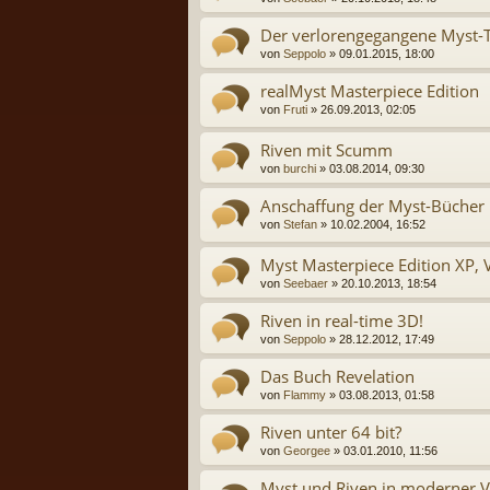
Der verlorengegangene Myst-T
von
Seppolo
» 09.01.2015, 18:00
realMyst Masterpiece Edition
von
Fruti
» 26.09.2013, 02:05
Riven mit Scumm
von
burchi
» 03.08.2014, 09:30
Anschaffung der Myst-Bücher
von
Stefan
» 10.02.2004, 16:52
Myst Masterpiece Edition XP, 
von
Seebaer
» 20.10.2013, 18:54
Riven in real-time 3D!
von
Seppolo
» 28.12.2012, 17:49
Das Buch Revelation
von
Flammy
» 03.08.2013, 01:58
Riven unter 64 bit?
von
Georgee
» 03.01.2010, 11:56
Myst und Riven in moderner V