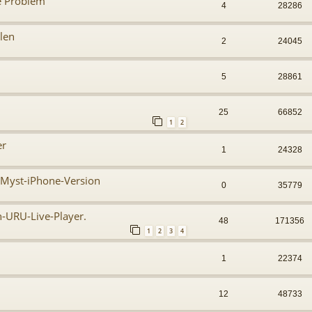
e Problem
4
28286
len
2
24045
5
28861
25
66852
1
2
er
1
24328
 Myst-iPhone-Version
0
35779
n-URU-Live-Player.
48
171356
1
2
3
4
1
22374
12
48733