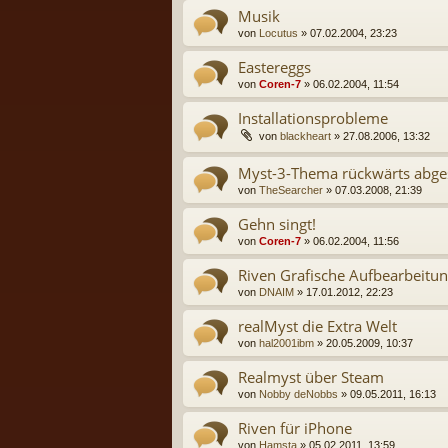
Musik
von
Locutus
» 07.02.2004, 23:23
Eastereggs
von
Coren-7
» 06.02.2004, 11:54
Installationsprobleme
von
blackheart
» 27.08.2006, 13:32
Myst-3-Thema rückwärts abgesp
von
TheSearcher
» 07.03.2008, 21:39
Gehn singt!
von
Coren-7
» 06.02.2004, 11:56
Riven Grafische Aufbearbeitun
von
DNAIM
» 17.01.2012, 22:23
realMyst die Extra Welt
von
hal2001ibm
» 20.05.2009, 10:37
Realmyst über Steam
von
Nobby deNobbs
» 09.05.2011, 16:13
Riven für iPhone
von
Hamsta
» 05.02.2011, 13:59