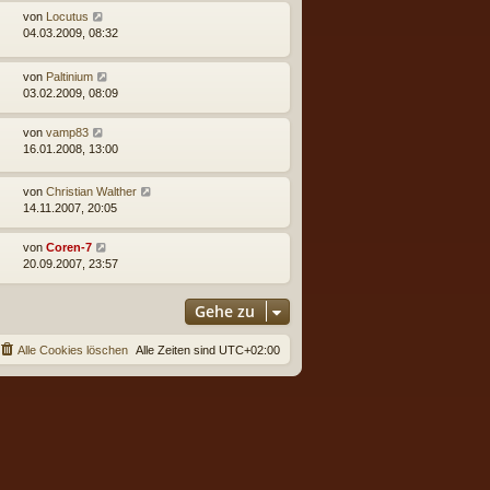
von
Locutus
04.03.2009, 08:32
von
Paltinium
03.02.2009, 08:09
von
vamp83
16.01.2008, 13:00
von
Christian Walther
14.11.2007, 20:05
von
Coren-7
20.09.2007, 23:57
Gehe zu
Alle Cookies löschen
Alle Zeiten sind
UTC+02:00