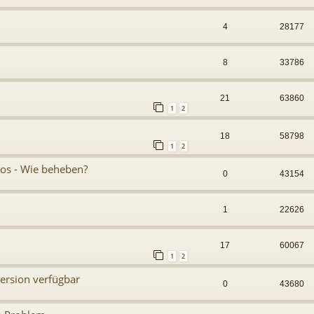
4
28177
8
33786
21
63860
1
2
18
58798
1
2
os - Wie beheben?
0
43154
1
22626
17
60067
1
2
ersion verfügbar
0
43680