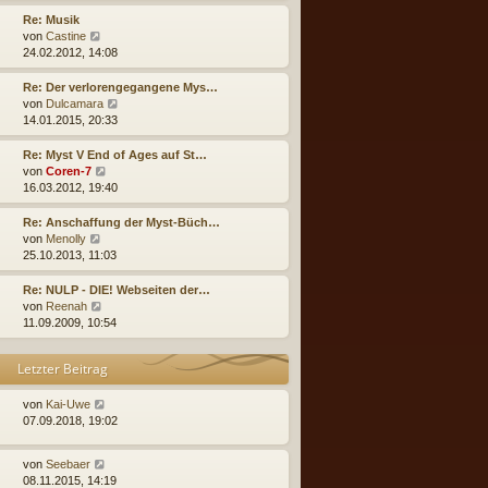
u
r
e
Re: Musik
B
s
N
von
Castine
e
t
e
24.02.2012, 14:08
i
e
u
t
r
e
Re: Der verlorengegangene Mys…
r
B
s
N
von
Dulcamara
a
e
t
e
14.01.2015, 20:33
g
i
e
u
t
r
e
Re: Myst V End of Ages auf St…
r
B
s
N
von
Coren-7
a
e
t
e
16.03.2012, 19:40
g
i
e
u
t
r
e
Re: Anschaffung der Myst-Büch…
r
B
s
N
von
Menolly
a
e
t
e
25.10.2013, 11:03
g
i
e
u
t
r
e
Re: NULP - DIE! Webseiten der…
r
B
s
N
von
Reenah
a
e
t
e
11.09.2009, 10:54
g
i
e
u
t
r
e
Letzter Beitrag
r
B
s
a
e
t
g
i
e
von
Kai-Uwe
t
r
07.09.2018, 19:02
r
B
a
e
von
Seebaer
g
i
08.11.2015, 14:19
t