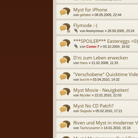
Myst für iPhone
von
gehdee
» 08.05.2009, 22:44
Flymode :-)
von
Anonymous
» 28.09.2005, 23:24
***SPOILER*** Eastereggs =0)
von
Coren-7
» 03.10.2004, 16:02
D'ni zum Leben erwecken
von
Hans
» 21.02.2008, 11:33
"Verschobene" Quicktime Vide
von
burchi
» 03.04.2010, 14:32
Myst Movie - Neuigkeiten!
von
Mystler
» 22.01.2010, 21:03
Myst No CD Patch?
von
Seppolo
» 05.02.2010, 17:21
Riven und Myst in moderner V
von
Tachzusamm
» 14.01.2010, 15:16