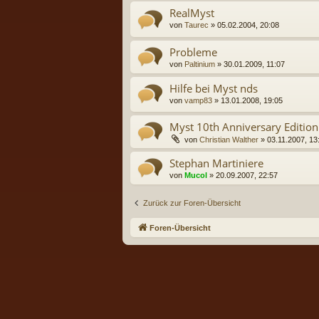
RealMyst
von
Taurec
» 05.02.2004, 20:08
Probleme
von
Paltinium
» 30.01.2009, 11:07
Hilfe bei Myst nds
von
vamp83
» 13.01.2008, 19:05
Myst 10th Anniversary Edition
von
Christian Walther
» 03.11.2007, 13
Stephan Martiniere
von
Mucol
» 20.09.2007, 22:57
Zurück zur Foren-Übersicht
Foren-Übersicht