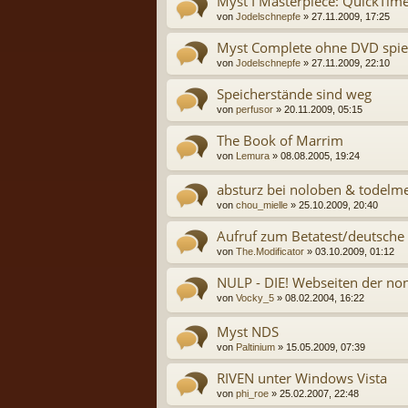
Myst I Masterpiece: QuickTim
von
Jodelschnepfe
» 27.11.2009, 17:25
Myst Complete ohne DVD spie
von
Jodelschnepfe
» 27.11.2009, 22:10
Speicherstände sind weg
von
perfusor
» 20.11.2009, 05:15
The Book of Marrim
von
Lemura
» 08.08.2005, 19:24
absturz bei noloben & todelm
von
chou_mielle
» 25.10.2009, 20:40
Aufruf zum Betatest/deutsche
von
The.Modificator
» 03.10.2009, 01:12
NULP - DIE! Webseiten der no
von
Vocky_5
» 08.02.2004, 16:22
Myst NDS
von
Paltinium
» 15.05.2009, 07:39
RIVEN unter Windows Vista
von
phi_roe
» 25.02.2007, 22:48