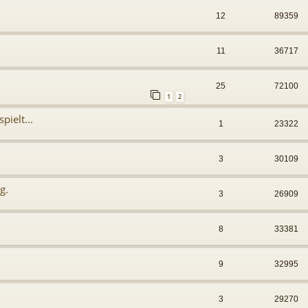
12
89359
11
36717
25
72100
1
2
ielt...
1
23322
3
30109
g.
3
26909
8
33381
9
32995
3
29270