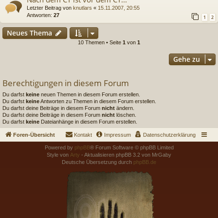
Letzter Beitrag von
knutlars
«
15.11.2007, 20:55
Antworten:
27
1
2
Neues Thema
10 Themen • Seite
1
von
1
Gehe zu
Berechtigungen in diesem Forum
Du darfst
keine
neuen Themen in diesem Forum erstellen.
Du darfst
keine
Antworten zu Themen in diesem Forum erstellen.
Du darfst deine Beiträge in diesem Forum
nicht
ändern.
Du darfst deine Beiträge in diesem Forum
nicht
löschen.
Du darfst
keine
Dateianhänge in diesem Forum erstellen.
Foren-Übersicht
Kontakt
Impressum
Datenschutzerklärung
Powered by
phpBB
® Forum Software © phpBB Limited
Style von
Arty
- Aktualisieren phpBB 3.2 von MrGaby
Deutsche Übersetzung durch
phpBB.de