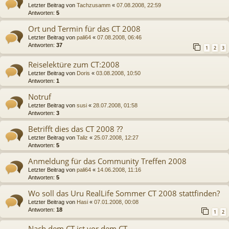
Letzter Beitrag von
Tachzusamm
«
07.08.2008, 22:59
Antworten:
5
Ort und Termin für das CT 2008
Letzter Beitrag von
pali64
«
07.08.2008, 06:46
Antworten:
37
1
2
3
Reiselektüre zum CT:2008
Letzter Beitrag von
Doris
«
03.08.2008, 10:50
Antworten:
1
Notruf
Letzter Beitrag von
susi
«
28.07.2008, 01:58
Antworten:
3
Betrifft dies das CT 2008 ??
Letzter Beitrag von
Taliz
«
25.07.2008, 12:27
Antworten:
5
Anmeldung für das Community Treffen 2008
Letzter Beitrag von
pali64
«
14.06.2008, 11:16
Antworten:
5
Wo soll das Uru RealLife Sommer CT 2008 stattfinden?
Letzter Beitrag von
Hasi
«
07.01.2008, 00:08
Antworten:
18
1
2
Nach dem CT ist vor dem CT...