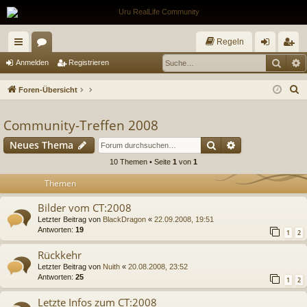
Regeln
Such
E
ch
or
n
eg
Anmelden
Registrieren
ne
en
m
ist
S
Foren-Übersicht
llz
el
rie
u
c
Community-Treffen 2008
ug
de
re
h
Suche
Erweiterte Suc
Neues Thema
riff
n
n
e
10 Themen • Seite
1
von
1
Themen
Bilder vom CT:2008
Letzter Beitrag von
BlackDragon
«
22.09.2008, 19:51
Antworten:
19
1
2
Rückkehr
Letzter Beitrag von
Nuith
«
20.08.2008, 23:52
Antworten:
25
1
2
Letzte Infos zum CT:2008