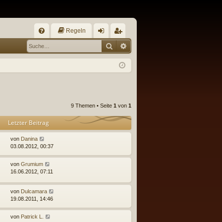
Regeln
S
Suche
Erweiterte Suche
FA
n
eg
Q
m
ist
el
rie
de
re
n
n
9 Themen • Seite
1
von
1
Letzter Beitrag
von
Danina
03.08.2012, 00:37
von
Grumium
16.06.2012, 07:11
von
Dulcamara
19.08.2011, 14:46
von
Patrick L.