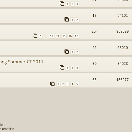
1
2
3
17
54101
1
2
254
353539
1
13
14
15
16
17
…
26
63010
1
2
ung Sommer-CT 2011
30
84023
1
2
3
65
156277
1
2
3
4
5
len.
erstellen.