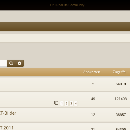
Suche
Erweiterte Suche
Antworten
Zugriffe
5
64019
49
121408
1
2
3
4
T-Bilder
12
36857
T 2011
31
84305