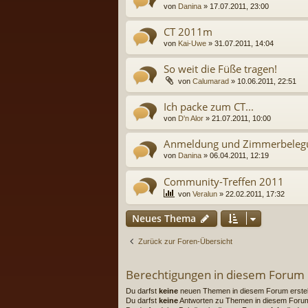
von
Danina
» 17.07.2011, 23:00
CT 2011m
von
Kai-Uwe
» 31.07.2011, 14:04
So weit die Füße tragen!
von
Calumarad
» 10.06.2011, 22:51
Ich packe zum CT...
von
D'n Alor
» 21.07.2011, 10:00
Anmeldung und Zimmerbeleg
von
Danina
» 06.04.2011, 12:19
Community-Treffen 2011
von
Veralun
» 22.02.2011, 17:32
Neues Thema
Zurück zur Foren-Übersicht
Berechtigungen in diesem Forum
Du darfst
keine
neuen Themen in diesem Forum erstel
Du darfst
keine
Antworten zu Themen in diesem Forum 