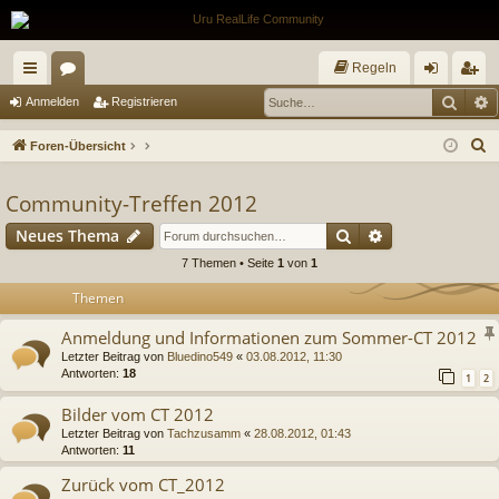
Regeln
Such
E
ch
or
n
eg
Anmelden
Registrieren
ne
en
m
ist
S
Foren-Übersicht
llz
el
rie
u
c
Community-Treffen 2012
ug
de
re
h
Suche
Erweiterte Suc
Neues Thema
riff
n
n
e
7 Themen • Seite
1
von
1
Themen
Anmeldung und Informationen zum Sommer-CT 2012
Letzter Beitrag von
Bluedino549
«
03.08.2012, 11:30
Antworten:
18
1
2
Bilder vom CT 2012
Letzter Beitrag von
Tachzusamm
«
28.08.2012, 01:43
Antworten:
11
Zurück vom CT_2012