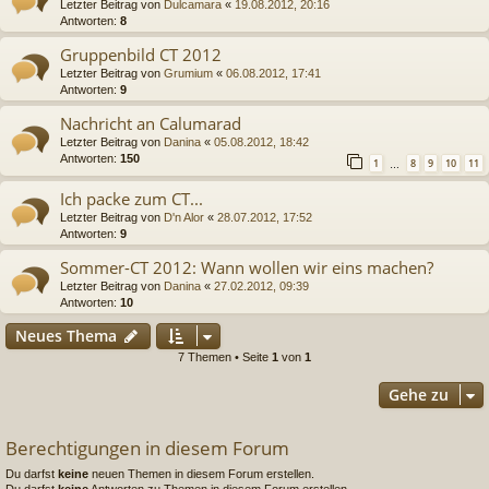
Letzter Beitrag von
Dulcamara
«
19.08.2012, 20:16
Antworten:
8
Gruppenbild CT 2012
Letzter Beitrag von
Grumium
«
06.08.2012, 17:41
Antworten:
9
Nachricht an Calumarad
Letzter Beitrag von
Danina
«
05.08.2012, 18:42
Antworten:
150
1
8
9
10
11
…
Ich packe zum CT...
Letzter Beitrag von
D'n Alor
«
28.07.2012, 17:52
Antworten:
9
Sommer-CT 2012: Wann wollen wir eins machen?
Letzter Beitrag von
Danina
«
27.02.2012, 09:39
Antworten:
10
Neues Thema
7 Themen • Seite
1
von
1
Gehe zu
Berechtigungen in diesem Forum
Du darfst
keine
neuen Themen in diesem Forum erstellen.