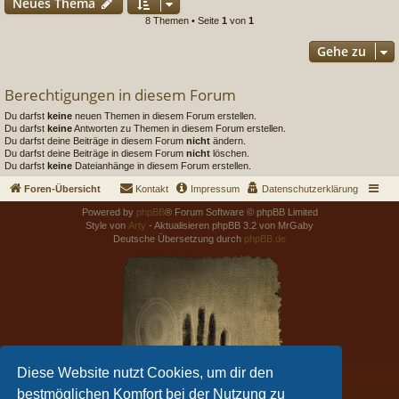
Neues Thema
8 Themen • Seite
1
von
1
Gehe zu
Berechtigungen in diesem Forum
Du darfst
keine
neuen Themen in diesem Forum erstellen.
Du darfst
keine
Antworten zu Themen in diesem Forum erstellen.
Du darfst deine Beiträge in diesem Forum
nicht
ändern.
Du darfst deine Beiträge in diesem Forum
nicht
löschen.
Du darfst
keine
Dateianhänge in diesem Forum erstellen.
Foren-Übersicht
Kontakt
Impressum
Datenschutzerklärung
Powered by
phpBB
® Forum Software © phpBB Limited
Style von
Arty
- Aktualisieren phpBB 3.2 von MrGaby
Deutsche Übersetzung durch
phpBB.de
Diese Website nutzt Cookies, um dir den
bestmöglichen Komfort bei der Nutzung zu