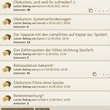
Obduction, und seid ihr zufrieden? :)
Letzter Beitrag von
burchi
«
08.05.2017, 09:13
Antworten:
48
1
2
3
4
Obduction: Systemanforderungen
Letzter Beitrag von
Menolly
«
09.03.2017, 09:55
Antworten:
6
Der Apparat mit den Lämpfchen auf Kaptar (ev. Spoiler)
Letzter Beitrag von
Egeria
«
12.09.2016, 19:34
Antworten:
13
Das Zahlensystem der Villein (Achtung Spoiler!)
Letzter Beitrag von
KlyX
«
12.09.2016, 13:34
Antworten:
3
Releasedatum bekannt!
Letzter Beitrag von
gu-re
«
04.09.2016, 10:39
Antworten:
41
1
2
3
Obduction Filme ohne Spoiler
Letzter Beitrag von
hordath
«
24.08.2016, 19:36
Resteverwertung?
Letzter Beitrag von
hordath
«
13.08.2014, 14:50
Antworten:
3