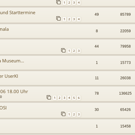
1
2
3
4
und Starttermine
49
85789
1
2
3
4
mala
8
22059
44
79958
1
2
3
 Museum...
1
15773
er UserKI
11
26038
3.06 18.00 Uhr
78
136625
00
1
2
3
4
5
6
OSI
30
65426
1
2
3
1
15458