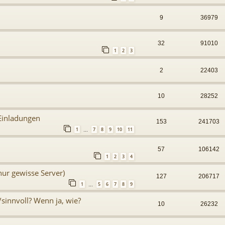
9
36979
32
91010
1
2
3
2
22403
10
28252
 Einladungen
153
241703
1
7
8
9
10
11
…
57
106142
1
2
3
4
nur gewisse Server)
127
206717
1
5
6
7
8
9
…
/sinnvoll? Wenn ja, wie?
10
26232