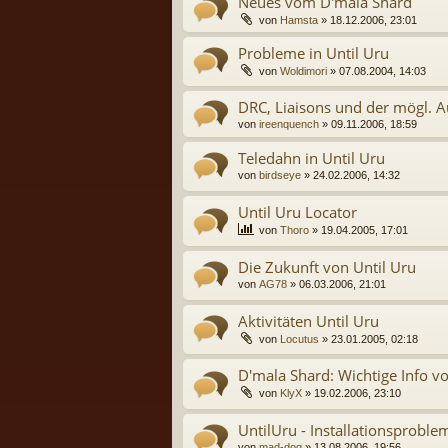
Neues vom D'mala Shard
von
Hamsta
» 18.12.2006, 23:01
Probleme in Until Uru
von
Woldimori
» 07.08.2004, 14:03
DRC, Liaisons und der mögl. Aus
von
ireenquench
» 09.11.2006, 18:59
Teledahn in Until Uru
von
birdseye
» 24.02.2006, 14:32
Until Uru Locator
von
Thoro
» 19.04.2005, 17:01
Die Zukunft von Until Uru
von
AG78
» 06.03.2006, 21:01
Aktivitäten Until Uru
von
Locutus
» 23.01.2005, 02:18
D'mala Shard: Wichtige Info 
von
KlyX
» 19.02.2006, 23:10
UntilUru - Installationsproble
von
mad-dog
» 13.08.2006, 19:56