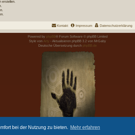
erstellen.
n.
n.
en.
Kontakt
Impressum
Datenschutzerklärung
Powered by
phpBB
® Forum Software © phpBB Limited
Style von
Arty
- Aktualisieren phpBB 3.2 von MrGaby
Deutsche Übersetzung durch
phpBB.de
mfort bei der Nutzung zu bieten.
Mehr erfahren