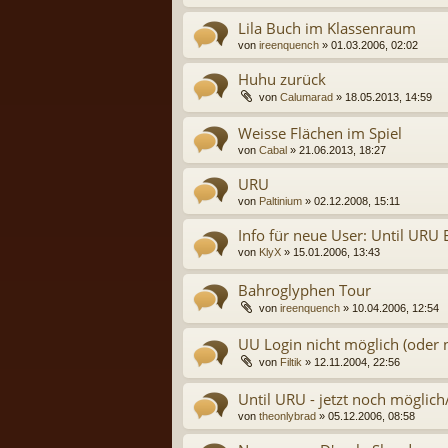
Lila Buch im Klassenraum
von
ireenquench
» 01.03.2006, 02:02
Huhu zurück
von
Calumarad
» 18.05.2013, 14:59
Weisse Flächen im Spiel
von
Cabal
» 21.06.2013, 18:27
URU
von
Paltinium
» 02.12.2008, 15:11
Info für neue User: Until URU
von
KlyX
» 15.01.2006, 13:43
Bahroglyphen Tour
von
ireenquench
» 10.04.2006, 12:54
UU Login nicht möglich (oder 
von
Filtik
» 12.11.2004, 22:56
Until URU - jetzt noch möglich
von
theonlybrad
» 05.12.2006, 08:58