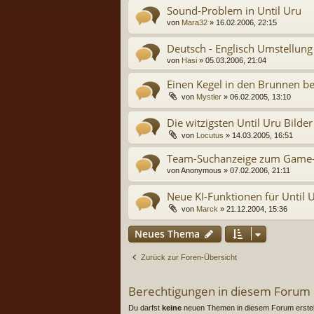
Sound-Problem in Until Uru
von
Mara32
» 16.02.2006, 22:15
Deutsch - Englisch Umstellung
von
Hasi
» 05.03.2006, 21:04
Einen Kegel in den Brunnen
von
Mystler
» 06.02.2005, 13:10
Die witzigsten Until Uru Bilder
von
Locutus
» 14.03.2005, 16:51
Team-Suchanzeige zum Game-S
von
Anonymous
» 07.02.2006, 21:11
Neue KI-Funktionen für Until 
von
Marck
» 21.12.2004, 15:36
Neues Thema
Zurück zur Foren-Übersicht
Berechtigungen in diesem Forum
Du darfst
keine
neuen Themen in diesem Forum erstel