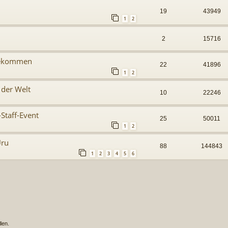
19
43949
1
2
2
15716
 bekommen
22
41896
1
2
 der Welt
10
22246
taff-Event
25
50011
1
2
Uru
88
144843
1
2
3
4
5
6
len.