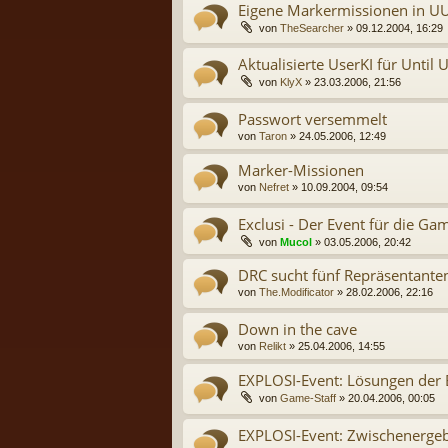
Eigene Markermissionen in U
von
TheSearcher
» 09.12.2004, 16:29
Aktualisierte UserKI für Until
von
KlyX
» 23.03.2006, 21:56
Passwort versemmelt
von
Taron
» 24.05.2006, 12:49
Marker-Missionen
von
Nefret
» 10.09.2004, 09:54
Exclusi - Der Event für die Gam
von
Mucol
» 03.05.2006, 20:42
DRC sucht fünf Repräsentant
von
The.Modificator
» 28.02.2006, 22:16
Down in the cave
von
Relikt
» 25.04.2006, 14:55
EXPLOSI-Event: Lösungen der 
von
Game-Staff
» 20.04.2006, 00:05
EXPLOSI-Event: Zwischenerge