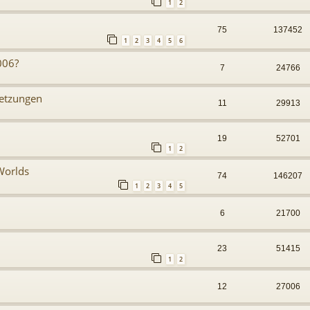
1
2
75
137452
1
2
3
4
5
6
006?
7
24766
setzungen
11
29913
19
52701
1
2
Worlds
74
146207
1
2
3
4
5
6
21700
23
51415
1
2
12
27006