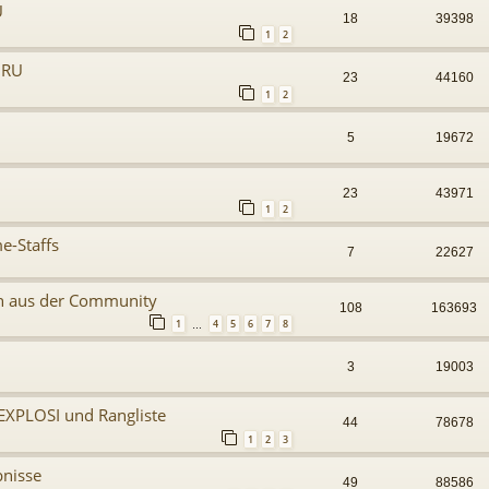
U
18
39398
1
2
 URU
23
44160
1
2
5
19672
23
43971
1
2
e-Staffs
7
22627
en aus der Community
108
163693
1
4
5
6
7
8
…
3
19003
EXPLOSI und Rangliste
44
78678
1
2
3
bnisse
49
88586