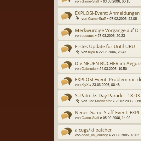
von
Game-Staff
» 03.03.2006, 00:15
EXPLOSI-Event: Anmeldungen 
von
Game-Staff
» 07.02.2006, 22:08
Merkwürdige Vorgänge auf D'
von
Locutus
» 27.03.2006, 20:23
Erstes Update für Until URU
von
KlyX
» 22.03.2006, 23:43
Die NEUEN BÜCHER im Aegura
von
Galurudu
» 24.03.2006, 10:50
EXPLOSI Event: Problem mit d
von
KlyX
» 23.03.2006, 00:46
St.Patricks Day Parade - 18.0
von
The.Modificator
» 23.02.2006, 21:
Neuer Game-Staff-Event: EXPL
von
Game-Staff
» 05.02.2006, 14:02
alcugs/ki patcher
von
dodo_on_journey
» 21.06.2005, 18:02