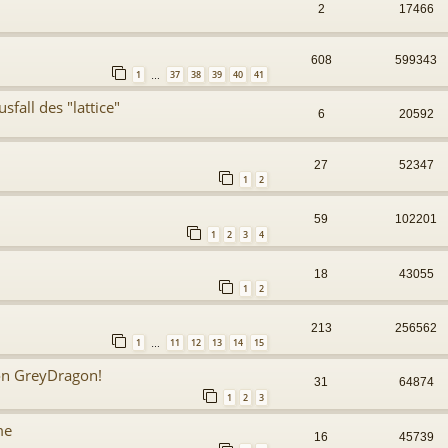
2
17466
608
599343
1
37
38
39
40
41
…
fall des "lattice"
6
20592
27
52347
1
2
59
102201
1
2
3
4
18
43055
1
2
213
256562
1
11
12
13
14
15
…
von GreyDragon!
31
64874
1
2
3
me
16
45739