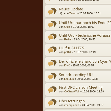
Neues Update
von
Taron
» 20.05.2006, 13:31
Until Uru nur noch bis Ende 2
von
Quin
» 01.08.2006, 18:02
Until Uru - technische Voraus
von
Relikt
» 13.04.2006, 19:55
UU für ALLE???
von
pali64
» 13.07.2006, 07:49
Der offizielle Shard von Cyan 
von
KlyX
» 15.02.2006, 08:57
Soundrecording UU
von
Locutus
» 09.06.2006, 23:35
First DRC Liaison Meeting
von
CAGrayWolf
» 15.04.2006, 22:29
Übersetzungen
von
ireenquench
» 24.04.2006, 19:37