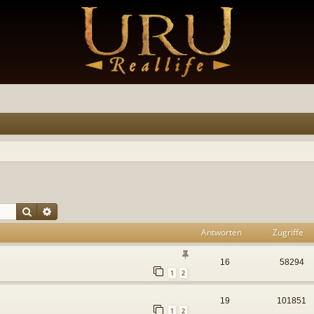
Suche
Erweiterte Suche
Antworten
Zugriffe
16
58294
1
2
19
101851
1
2