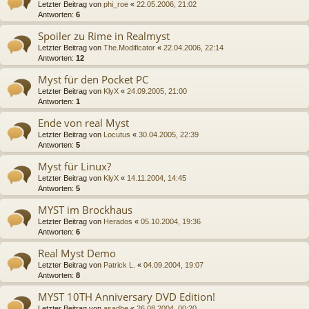
Letzter Beitrag von
phi_roe
«
22.05.2006, 21:02
Antworten:
6
Spoiler zu Rime in Realmyst
Letzter Beitrag von
The.Modificator
«
22.04.2006, 22:14
Antworten:
12
Myst für den Pocket PC
Letzter Beitrag von
KlyX
«
24.09.2005, 21:00
Antworten:
1
Ende von real Myst
Letzter Beitrag von
Locutus
«
30.04.2005, 22:39
Antworten:
5
Myst für Linux?
Letzter Beitrag von
KlyX
«
14.11.2004, 14:45
Antworten:
5
MYST im Brockhaus
Letzter Beitrag von
Herados
«
05.10.2004, 19:36
Antworten:
6
Real Myst Demo
Letzter Beitrag von
Patrick L.
«
04.09.2004, 19:07
Antworten:
8
MYST 10TH Anniversary DVD Edition!
Letzter Beitrag von
asadhe
«
26.08.2004, 00:20