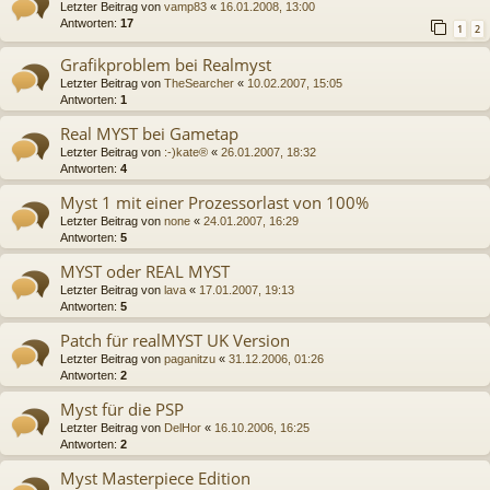
Letzter Beitrag von
vamp83
«
16.01.2008, 13:00
Antworten:
17
1
2
Grafikproblem bei Realmyst
Letzter Beitrag von
TheSearcher
«
10.02.2007, 15:05
Antworten:
1
Real MYST bei Gametap
Letzter Beitrag von
:-)kate®
«
26.01.2007, 18:32
Antworten:
4
Myst 1 mit einer Prozessorlast von 100%
Letzter Beitrag von
none
«
24.01.2007, 16:29
Antworten:
5
MYST oder REAL MYST
Letzter Beitrag von
lava
«
17.01.2007, 19:13
Antworten:
5
Patch für realMYST UK Version
Letzter Beitrag von
paganitzu
«
31.12.2006, 01:26
Antworten:
2
Myst für die PSP
Letzter Beitrag von
DelHor
«
16.10.2006, 16:25
Antworten:
2
Myst Masterpiece Edition