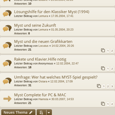
Antworten:
10
Lösungshilfe für den Klassiker Myst (1994)
Letzter Beitrag von
Lemura
«
17.05.2004, 17:41
Myst und seine Zukunft
Letzter Beitrag von
Lemura
«
01.05.2004, 20:23
Antworten:
8
Myst und die neuen Grafikkarten
Letzter Beitrag von
Locutus
«
14.02.2004, 20:26
Antworten:
21
1
2
Rakete und Klavier.Hilfe nötig
Letzter Beitrag von
Anonymous
«
12.02.2004, 22:47
Antworten:
18
1
2
Umfrage: Wer hat welches MYST-Spiel gespielt?
Letzter Beitrag von
Ostara
«
12.02.2004, 17:09
Antworten:
31
1
2
3
Myst Complete für PC & MAC
Letzter Beitrag von
Hamsta
«
30.03.2007, 14:53
Antworten:
21
1
2
Neues Thema