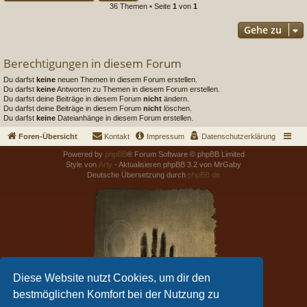
36 Themen • Seite
1
von
1
Gehe zu
Berechtigungen in diesem Forum
Du darfst
keine
neuen Themen in diesem Forum erstellen.
Du darfst
keine
Antworten zu Themen in diesem Forum erstellen.
Du darfst deine Beiträge in diesem Forum
nicht
ändern.
Du darfst deine Beiträge in diesem Forum
nicht
löschen.
Du darfst
keine
Dateianhänge in diesem Forum erstellen.
Foren-Übersicht
Kontakt
Impressum
Datenschutzerklärung
Powered by
phpBB
® Forum Software © phpBB Limited
Style von
Arty
- Aktualisieren phpBB 3.2 von MrGaby
Deutsche Übersetzung durch
phpBB.de
Diese Website nutzt Cookies, um dir den
bestmöglichen Komfort bei der Nutzung zu