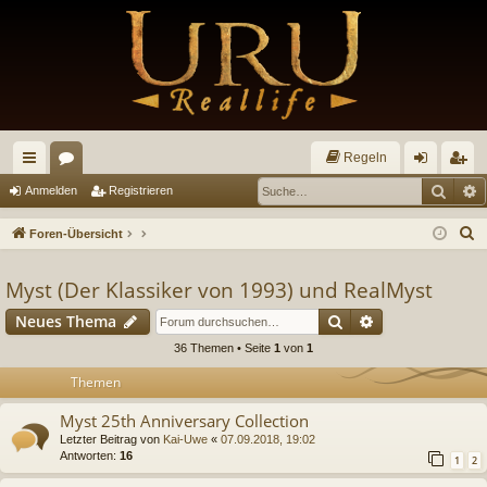
Regeln
Such
E
ch
or
n
eg
Anmelden
Registrieren
ne
en
m
ist
S
Foren-Übersicht
llz
el
rie
u
c
Myst (Der Klassiker von 1993) und RealMyst
ug
de
re
h
Suche
Erweiterte Suc
Neues Thema
riff
n
n
e
36 Themen • Seite
1
von
1
Themen
Myst 25th Anniversary Collection
Letzter Beitrag von
Kai-Uwe
«
07.09.2018, 19:02
Antworten:
16
1
2