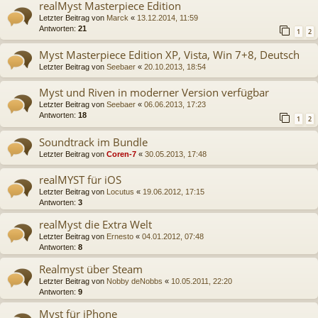
realMyst Masterpiece Edition
Letzter Beitrag von
Marck
«
13.12.2014, 11:59
Antworten:
21
1
2
Myst Masterpiece Edition XP, Vista, Win 7+8, Deutsch
Letzter Beitrag von
Seebaer
«
20.10.2013, 18:54
Myst und Riven in moderner Version verfügbar
Letzter Beitrag von
Seebaer
«
06.06.2013, 17:23
Antworten:
18
1
2
Soundtrack im Bundle
Letzter Beitrag von
Coren-7
«
30.05.2013, 17:48
realMYST für iOS
Letzter Beitrag von
Locutus
«
19.06.2012, 17:15
Antworten:
3
realMyst die Extra Welt
Letzter Beitrag von
Ernesto
«
04.01.2012, 07:48
Antworten:
8
Realmyst über Steam
Letzter Beitrag von
Nobby deNobbs
«
10.05.2011, 22:20
Antworten:
9
Myst für iPhone