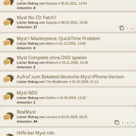
Letzter Beitrag von
Hamsta
«
05.02.2011, 13:54
Antworten:
4
Myst No CD Patch?
Letzter Beitrag von
Seppolo
«
08.02.2010, 19:30
Antworten:
17
1
2
Myst I Masterpiece: QuickTime Problem
Letzter Beitrag von
diafero
«
01.12.2009, 13:06
Antworten:
4
Myst Complete ohne DVD spielen
Letzter Beitrag von
MVetsch
«
29.11.2009, 10:36
Antworten:
2
Aufruf zum Betatest/deutsche Myst-iPhone-Version
Letzter Beitrag von
The.Modificator
«
03.10.2009, 01:12
Myst NDS
Letzter Beitrag von
DelHor
«
15.05.2009, 13:32
Antworten:
1
RealMyst
Letzter Beitrag von
Locutus
«
04.03.2009, 08:32
Antworten:
44
1
2
3
Hilfe bei Myst nds