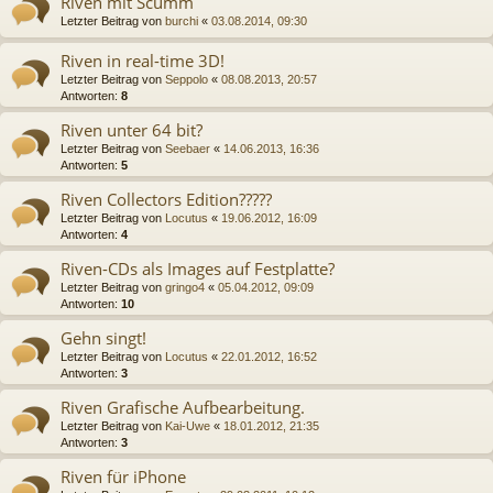
Riven mit Scumm
Letzter Beitrag von
burchi
«
03.08.2014, 09:30
Riven in real-time 3D!
Letzter Beitrag von
Seppolo
«
08.08.2013, 20:57
Antworten:
8
Riven unter 64 bit?
Letzter Beitrag von
Seebaer
«
14.06.2013, 16:36
Antworten:
5
Riven Collectors Edition?????
Letzter Beitrag von
Locutus
«
19.06.2012, 16:09
Antworten:
4
Riven-CDs als Images auf Festplatte?
Letzter Beitrag von
gringo4
«
05.04.2012, 09:09
Antworten:
10
Gehn singt!
Letzter Beitrag von
Locutus
«
22.01.2012, 16:52
Antworten:
3
Riven Grafische Aufbearbeitung.
Letzter Beitrag von
Kai-Uwe
«
18.01.2012, 21:35
Antworten:
3
Riven für iPhone