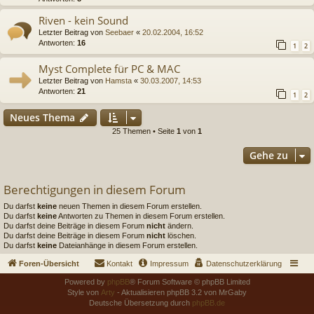
Riven - kein Sound
Letzter Beitrag von
Seebaer
«
20.02.2004, 16:52
Antworten:
16
1
2
Myst Complete für PC & MAC
Letzter Beitrag von
Hamsta
«
30.03.2007, 14:53
Antworten:
21
1
2
Neues Thema
25 Themen • Seite
1
von
1
Gehe zu
Berechtigungen in diesem Forum
Du darfst
keine
neuen Themen in diesem Forum erstellen.
Du darfst
keine
Antworten zu Themen in diesem Forum erstellen.
Du darfst deine Beiträge in diesem Forum
nicht
ändern.
Du darfst deine Beiträge in diesem Forum
nicht
löschen.
Du darfst
keine
Dateianhänge in diesem Forum erstellen.
Foren-Übersicht
Kontakt
Impressum
Datenschutzerklärung
Powered by
phpBB
® Forum Software © phpBB Limited
Style von
Arty
- Aktualisieren phpBB 3.2 von MrGaby
Deutsche Übersetzung durch
phpBB.de