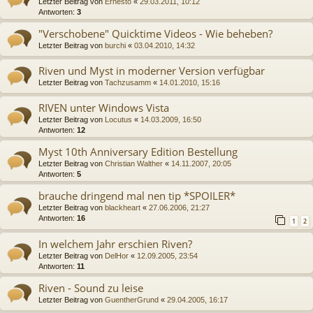
Letzter Beitrag von
Ernesto
«
29.03.2011, 10:12
Antworten:
3
"Verschobene" Quicktime Videos - Wie beheben?
Letzter Beitrag von
burchi
«
03.04.2010, 14:32
Riven und Myst in moderner Version verfügbar
Letzter Beitrag von
Tachzusamm
«
14.01.2010, 15:16
RIVEN unter Windows Vista
Letzter Beitrag von
Locutus
«
14.03.2009, 16:50
Antworten:
12
Myst 10th Anniversary Edition Bestellung
Letzter Beitrag von
Christian Walther
«
14.11.2007, 20:05
Antworten:
5
brauche dringend mal nen tip *SPOILER*
Letzter Beitrag von
blackheart
«
27.06.2006, 21:27
Antworten:
16
1
2
In welchem Jahr erschien Riven?
Letzter Beitrag von
DelHor
«
12.09.2005, 23:54
Antworten:
11
Riven - Sound zu leise
Letzter Beitrag von
GuentherGrund
«
29.04.2005, 16:17