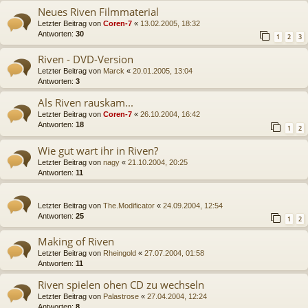
Neues Riven Filmmaterial
Letzter Beitrag von
Coren-7
«
13.02.2005, 18:32
Antworten:
30
1
2
3
Riven - DVD-Version
Letzter Beitrag von
Marck
«
20.01.2005, 13:04
Antworten:
3
Als Riven rauskam...
Letzter Beitrag von
Coren-7
«
26.10.2004, 16:42
Antworten:
18
1
2
Wie gut wart ihr in Riven?
Letzter Beitrag von
nagy
«
21.10.2004, 20:25
Antworten:
11
Letzter Beitrag von
The.Modificator
«
24.09.2004, 12:54
Antworten:
25
1
2
Making of Riven
Letzter Beitrag von
Rheingold
«
27.07.2004, 01:58
Antworten:
11
Riven spielen ohen CD zu wechseln
Letzter Beitrag von
Palastrose
«
27.04.2004, 12:24
Antworten:
8