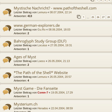
Mystische Nachricht? - www.pathoftheshell.com
Letzter Beitrag von
Lemura
«
08.07.2004, 22:14
Antworten:
413
1
25
26
27
28
…
www.german-explorers.de
Letzter Beitrag von
Gu.Ro
«
08.06.2004, 18:03
Antworten:
2
Bahroglyph Study Group (DLF)
Letzter Beitrag von
Locutus
«
27.05.2004, 19:31
Antworten:
1
Ages of Myst
Letzter Beitrag von
Loess
«
26.05.2004, 21:13
Antworten:
2
*The Path of the Shell* Website
Letzter Beitrag von
Lemura
«
26.05.2004, 20:57
Antworten:
4
Myst Game - Die Fanseite
Letzter Beitrag von
Coren-7
«
19.05.2004, 17:29
Antworten:
1
Mysterium.ch
Letzter Beitrag von
Herados
«
22.04.2004, 08:59