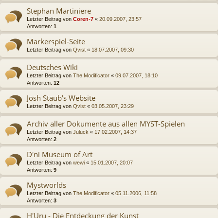
Stephan Martiniere
Letzter Beitrag von
Coren-7
«
20.09.2007, 23:57
Antworten:
1
Markerspiel-Seite
Letzter Beitrag von
Qvist
«
18.07.2007, 09:30
Deutsches Wiki
Letzter Beitrag von
The.Modificator
«
09.07.2007, 18:10
Antworten:
12
Josh Staub's Website
Letzter Beitrag von
Qvist
«
03.05.2007, 23:29
Archiv aller Dokumente aus allen MYST-Spielen
Letzter Beitrag von
Juluck
«
17.02.2007, 14:37
Antworten:
2
D'ni Museum of Art
Letzter Beitrag von
wewi
«
15.01.2007, 20:07
Antworten:
9
Mystworlds
Letzter Beitrag von
The.Modificator
«
05.11.2006, 11:58
Antworten:
3
H'Uru - Die Entdeckung der Kunst