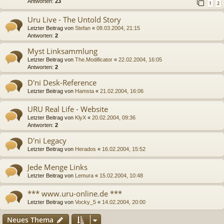
Antworten:
23
1
2
Uru Live - The Untold Story
Letzter Beitrag von
Stefan
«
08.03.2004, 21:15
Antworten:
2
Myst Linksammlung
Letzter Beitrag von
The.Modificator
«
22.02.2004, 16:05
Antworten:
2
D'ni Desk-Reference
Letzter Beitrag von
Hamsta
«
21.02.2004, 16:06
URU Real Life - Website
Letzter Beitrag von
KlyX
«
20.02.2004, 09:36
Antworten:
2
D'ni Legacy
Letzter Beitrag von
Herados
«
16.02.2004, 15:52
Jede Menge Links
Letzter Beitrag von
Lemura
«
15.02.2004, 10:48
*** www.uru-online.de ***
Letzter Beitrag von
Vocky_5
«
14.02.2004, 20:00
Neues Thema