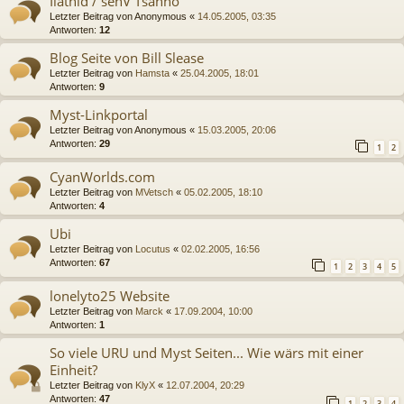
Ilathid / sehV Tsahno
Letzter Beitrag von
Anonymous
«
14.05.2005, 03:35
Antworten:
12
Blog Seite von Bill Slease
Letzter Beitrag von
Hamsta
«
25.04.2005, 18:01
Antworten:
9
Myst-Linkportal
Letzter Beitrag von
Anonymous
«
15.03.2005, 20:06
Antworten:
29
1
2
CyanWorlds.com
Letzter Beitrag von
MVetsch
«
05.02.2005, 18:10
Antworten:
4
Ubi
Letzter Beitrag von
Locutus
«
02.02.2005, 16:56
Antworten:
67
1
2
3
4
5
lonelyto25 Website
Letzter Beitrag von
Marck
«
17.09.2004, 10:00
Antworten:
1
So viele URU und Myst Seiten... Wie wärs mit einer
Einheit?
Letzter Beitrag von
KlyX
«
12.07.2004, 20:29
Antworten:
47
1
2
3
4