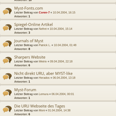
Antworten:
10
Myst-Fonts.com
Letzter Beitrag von
Coren-7
«
10.04.2004, 16:15
Antworten:
1
Spiegel-Online Artikel
Letzter Beitrag von
Nefret
«
10.04.2004, 15:14
Antworten:
3
Journals of Myst
Letzter Beitrag von
Patrick L.
«
10.04.2004, 01:48
Antworten:
8
Sharpers Website
Letzter Beitrag von
Wetrix
«
09.04.2004, 22:18
Antworten:
6
Nicht direkt URU, aber MYST-like
Letzter Beitrag von
Herados
«
06.04.2004, 13:18
Antworten:
1
Myst-Forum
Letzter Beitrag von
Lemura
«
06.04.2004, 00:01
Antworten:
1
Die URU Webseite des Tages
Letzter Beitrag von
Moni
«
01.04.2004, 14:38
Antworten:
6