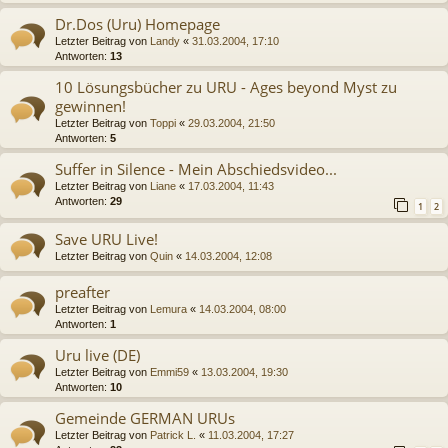
Dr.Dos (Uru) Homepage
Letzter Beitrag von
Landy
«
31.03.2004, 17:10
Antworten:
13
10 Lösungsbücher zu URU - Ages beyond Myst zu
gewinnen!
Letzter Beitrag von
Toppi
«
29.03.2004, 21:50
Antworten:
5
Suffer in Silence - Mein Abschiedsvideo...
Letzter Beitrag von
Liane
«
17.03.2004, 11:43
Antworten:
29
1
2
Save URU Live!
Letzter Beitrag von
Quin
«
14.03.2004, 12:08
preafter
Letzter Beitrag von
Lemura
«
14.03.2004, 08:00
Antworten:
1
Uru live (DE)
Letzter Beitrag von
Emmi59
«
13.03.2004, 19:30
Antworten:
10
Gemeinde GERMAN URUs
Letzter Beitrag von
Patrick L.
«
11.03.2004, 17:27