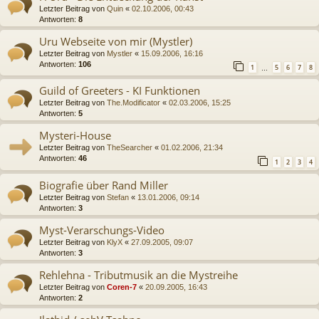
Letzter Beitrag von
Quin
«
02.10.2006, 00:43
Antworten:
8
Uru Webseite von mir (Mystler)
Letzter Beitrag von
Mystler
«
15.09.2006, 16:16
Antworten:
106
1
5
6
7
8
…
Guild of Greeters - KI Funktionen
Letzter Beitrag von
The.Modificator
«
02.03.2006, 15:25
Antworten:
5
Mysteri-House
Letzter Beitrag von
TheSearcher
«
01.02.2006, 21:34
Antworten:
46
1
2
3
4
Biografie über Rand Miller
Letzter Beitrag von
Stefan
«
13.01.2006, 09:14
Antworten:
3
Myst-Verarschungs-Video
Letzter Beitrag von
KlyX
«
27.09.2005, 09:07
Antworten:
3
Rehlehna - Tributmusik an die Mystreihe
Letzter Beitrag von
Coren-7
«
20.09.2005, 16:43
Antworten:
2