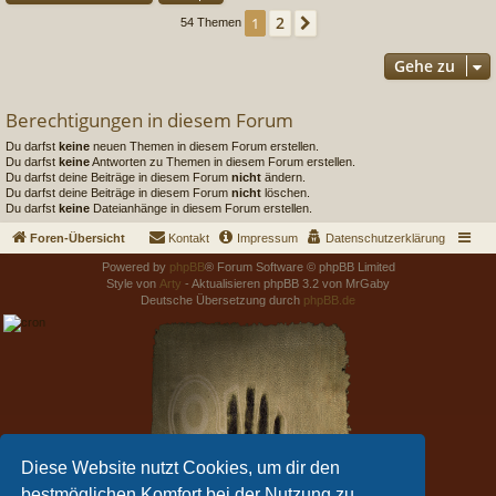
2
1
Nächste
54 Themen
Gehe zu
Berechtigungen in diesem Forum
Du darfst
keine
neuen Themen in diesem Forum erstellen.
Du darfst
keine
Antworten zu Themen in diesem Forum erstellen.
Du darfst deine Beiträge in diesem Forum
nicht
ändern.
Du darfst deine Beiträge in diesem Forum
nicht
löschen.
Du darfst
keine
Dateianhänge in diesem Forum erstellen.
Foren-Übersicht
Kontakt
Impressum
Datenschutzerklärung
Powered by
phpBB
® Forum Software © phpBB Limited
Style von
Arty
- Aktualisieren phpBB 3.2 von MrGaby
Deutsche Übersetzung durch
phpBB.de
Diese Website nutzt Cookies, um dir den
bestmöglichen Komfort bei der Nutzung zu