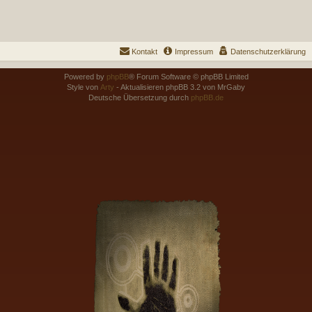
Kontakt
Impressum
Datenschutzerklärung
Powered by
phpBB
® Forum Software © phpBB Limited
Style von
Arty
- Aktualisieren phpBB 3.2 von MrGaby
Deutsche Übersetzung durch
phpBB.de