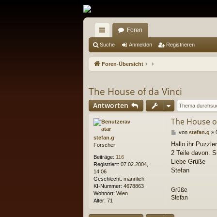
Foren
ch
Suche
Anmelden
Registrieren
ne
Foren-Übersicht
llz
ug
The House of da Vinci
riff
Antworten
The House of
B
von
stefan.g
»
stefan.g
e
Hallo ihr Puzzle
Forscher
i
2 Teile davon. 
t
Beiträge:
116
r
Liebe Grüße
Registriert:
07.02.2004,
a
Stefan
14:06
g
Geschlecht:
männlich
KI-Nummer:
4678863
Grüße
Wohnort:
Wien
Stefan
Alter:
71