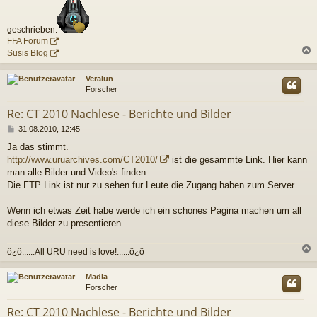
geschrieben.
FFA Forum
Susis Blog
c
Veralun
Forscher
Re: CT 2010 Nachlese - Berichte und Bilder
B
31.08.2010, 12:45
e
Ja das stimmt.
i
http://www.uruarchives.com/CT2010/
ist die gesammte Link. Hier kann
t
r
man alle Bilder und Video's finden.
a
Die FTP Link ist nur zu sehen fur Leute die Zugang haben zum Server.
g
Wenn ich etwas Zeit habe werde ich ein schones Pagina machen um all
diese Bilder zu presentieren.
ô¿ô......All URU need is love!......ô¿ô
c
Madia
Forscher
Re: CT 2010 Nachlese - Berichte und Bilder