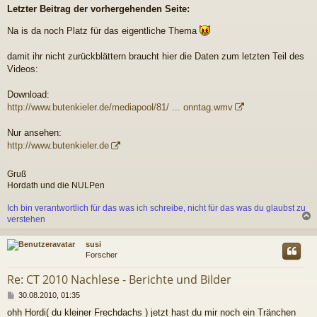
e
Letzter Beitrag der vorhergehenden Seite:
i
t
Na is da noch Platz für das eigentliche Thema
r
a
g
damit ihr nicht zurückblättern braucht hier die Daten zum letzten Teil des
Videos:
Download:
http://www.butenkieler.de/mediapool/81/ ... onntag.wmv
Nur ansehen:
http://www.butenkieler.de
Gruß
Hordath und die NULPen
Ich bin verantwortlich für das was ich schreibe, nicht für das was du glaubst zu
verstehen
c
susi
Forscher
Re: CT 2010 Nachlese - Berichte und Bilder
B
30.08.2010, 01:35
e
ohh Hordi( du kleiner Frechdachs ) jetzt hast du mir noch ein Tränchen
i