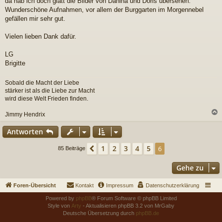
da hab ich doch glatt die Bilder von Danina und Doris übersehen.
a
Wunderschöne Aufnahmen, vor allem der Burggarten im Morgennebel
g
gefällen mir sehr gut.
Vielen lieben Dank dafür.
LG
Brigitte
Sobald die Macht der Liebe
stärker ist als die Liebe zur Macht
wird diese Welt Frieden finden.
Jimmy Hendrix
c
Antworten
1
2
3
4
5
Vorherige
6
85 Beiträge
Gehe zu
Foren-Übersicht
Kontakt
Impressum
Datenschutzerklärung
Powered by
phpBB
® Forum Software © phpBB Limited
Style von
Arty
- Aktualisieren phpBB 3.2 von MrGaby
Deutsche Übersetzung durch
phpBB.de