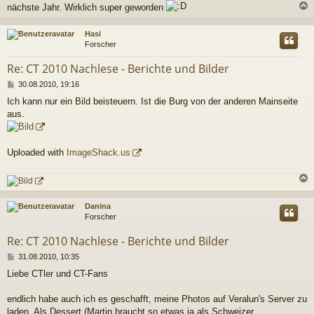
g
nächste Jahr. Wirklich super geworden
c
Hasi
Forscher
Re: CT 2010 Nachlese - Berichte und Bilder
B
30.08.2010, 19:16
e
Ich kann nur ein Bild beisteuern. Ist die Burg von der anderen Mainseite
i
aus.
t
r
a
g
Uploaded with
ImageShack.us
c
Danina
Forscher
Re: CT 2010 Nachlese - Berichte und Bilder
B
31.08.2010, 10:35
e
Liebe CTler und CT-Fans
i
t
r
endlich habe auch ich es geschafft, meine Photos auf Veralun's Server zu
a
laden. Als Dessert (Martin braucht so etwas ja als Schweizer ...