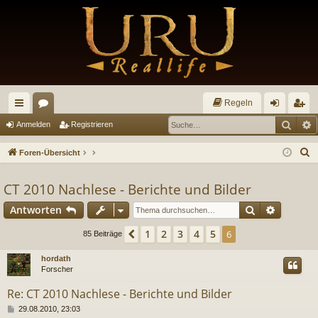
Regeln
Such
E
ch
or
n
eg
Anmelden
Registrieren
ne
en
m
ist
S
Foren-Übersicht
llz
el
rie
u
c
CT 2010 Nachlese - Berichte und Bilder
ug
de
re
h
Suche
Erweiter
Antworten
riff
n
n
e
1
2
3
4
5
Vorherige
6
85 Beiträge
hordath
Forscher
Re: CT 2010 Nachlese - Berichte und Bilder
B
29.08.2010, 23:03