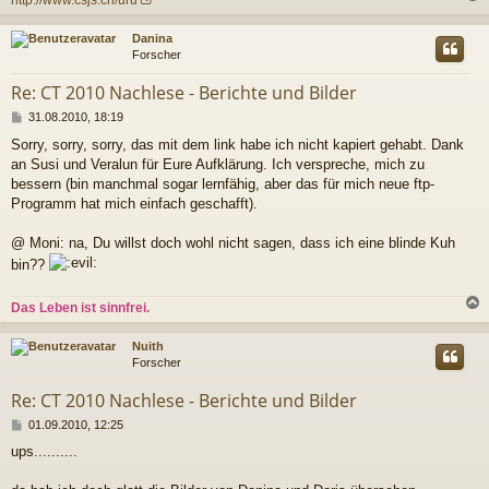
c
Danina
Forscher
Re: CT 2010 Nachlese - Berichte und Bilder
B
31.08.2010, 18:19
e
Sorry, sorry, sorry, das mit dem link habe ich nicht kapiert gehabt. Dank
i
an Susi und Veralun für Eure Aufklärung. Ich verspreche, mich zu
t
r
bessern (bin manchmal sogar lernfähig, aber das für mich neue ftp-
a
Programm hat mich einfach geschafft).
g
@ Moni: na, Du willst doch wohl nicht sagen, dass ich eine blinde Kuh
bin??
Das Leben ist sinnfrei.
c
Nuith
Forscher
Re: CT 2010 Nachlese - Berichte und Bilder
B
01.09.2010, 12:25
e
ups..........
i
t
r