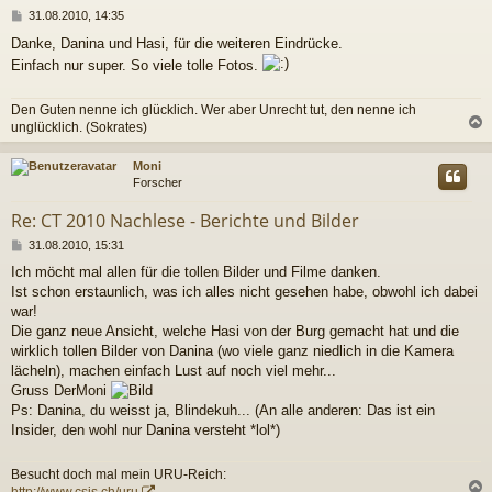
B
31.08.2010, 14:35
e
Danke, Danina und Hasi, für die weiteren Eindrücke.
i
Einfach nur super. So viele tolle Fotos.
t
r
a
Den Guten nenne ich glücklich. Wer aber Unrecht tut, den nenne ich
g
unglücklich. (Sokrates)
c
Moni
Forscher
Re: CT 2010 Nachlese - Berichte und Bilder
B
31.08.2010, 15:31
e
Ich möcht mal allen für die tollen Bilder und Filme danken.
i
Ist schon erstaunlich, was ich alles nicht gesehen habe, obwohl ich dabei
t
r
war!
a
Die ganz neue Ansicht, welche Hasi von der Burg gemacht hat und die
g
wirklich tollen Bilder von Danina (wo viele ganz niedlich in die Kamera
lächeln), machen einfach Lust auf noch viel mehr...
Gruss DerMoni
Ps: Danina, du weisst ja, Blindekuh... (An alle anderen: Das ist ein
Insider, den wohl nur Danina versteht *lol*)
Besucht doch mal mein URU-Reich:
http://www.csjs.ch/uru