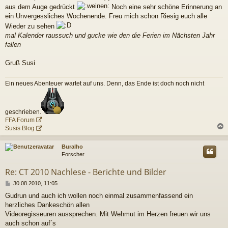
aus dem Auge gedrückt
Noch eine sehr schöne Erinnerung an
t
r
ein Unvergessliches Wochenende. Freu mich schon Riesig euch alle
a
Wieder zu sehen
g
mal Kalender raussuch und gucke wie den die Ferien im Nächsten Jahr
fallen
Gruß Susi
Ein neues Abenteuer wartet auf uns. Denn, das Ende ist doch noch nicht
geschrieben.
FFA Forum
Susis Blog
c
Buralho
Forscher
Re: CT 2010 Nachlese - Berichte und Bilder
B
30.08.2010, 11:05
e
Gudrun und auch ich wollen noch einmal zusammenfassend ein
i
herzliches Dankeschön allen
t
r
Videoregisseuren aussprechen. Mit Wehmut im Herzen freuen wir uns
a
auch schon auf´s