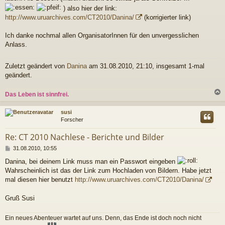
g
) also hier der link:
http://www.uruarchives.com/CT2010/Danina/
(korrigierter link)
Ich danke nochmal allen OrganisatorInnen für den unvergesslichen
Anlass.
Zuletzt geändert von
Danina
am 31.08.2010, 21:10, insgesamt 1-mal
geändert.
Das Leben ist sinnfrei.
c
susi
Forscher
Re: CT 2010 Nachlese - Berichte und Bilder
B
31.08.2010, 10:55
e
Danina, bei deinem Link muss man ein Passwort eingeben
i
Wahrscheinlich ist das der Link zum Hochladen von Bildern. Habe jetzt
t
r
mal diesen hier benutzt
http://www.uruarchives.com/CT2010/Danina/
a
g
Gruß Susi
Ein neues Abenteuer wartet auf uns. Denn, das Ende ist doch noch nicht