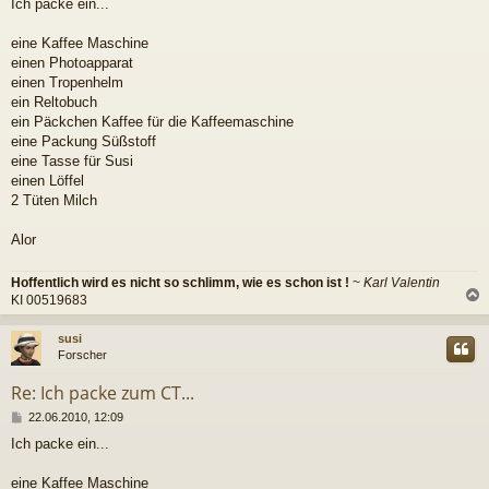
Ich packe ein...
i
t
r
eine Kaffee Maschine
a
einen Photoapparat
g
einen Tropenhelm
ein Reltobuch
ein Päckchen Kaffee für die Kaffeemaschine
eine Packung Süßstoff
eine Tasse für Susi
einen Löffel
2 Tüten Milch
Alor
Hoffentlich wird es nicht so schlimm, wie es schon ist !
~
Karl Valentin
KI 00519683
c
susi
Forscher
Re: Ich packe zum CT...
B
22.06.2010, 12:09
e
Ich packe ein...
i
t
r
eine Kaffee Maschine