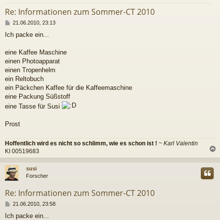
Re: Informationen zum Sommer-CT 2010
B
21.06.2010, 23:13
e
Ich packe ein...
i
t
r
eine Kaffee Maschine
a
einen Photoapparat
g
einen Tropenhelm
ein Reltobuch
ein Päckchen Kaffee für die Kaffeemaschine
eine Packung Süßstoff
eine Tasse für Susi
Prost
Hoffentlich wird es nicht so schlimm, wie es schon ist !
~
Karl Valentin
KI 00519683
c
susi
Forscher
Re: Informationen zum Sommer-CT 2010
B
21.06.2010, 23:58
e
Ich packe ein...
i