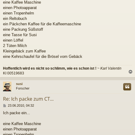
eine Kaffee Maschine
einen Photoapparat
einen Tropenhelm
ein Reltobuch
ein Päckchen Kaffee für die Kaffeemaschine
eine Packung Süßstoff
eine Tasse für Susi
einen Löffel
2 Tüten Milch
Kleingebäck zum Kaffee
eine Kehrschaufel für die Brösel vom Gebäck
Hoffentlich wird es nicht so schlimm, wie es schon ist !
~
Karl Valentin
KI 00519683
c
susi
Forscher
Re: Ich packe zum CT...
B
23.06.2010, 04:32
e
Ich packe ein...
i
t
r
eine Kaffee Maschine
a
einen Photoapparat
g
einen Tropenhelm