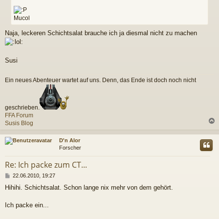
Mucol
Naja, leckeren Schichtsalat brauche ich ja diesmal nicht zu machen
Susi
Ein neues Abenteuer wartet auf uns. Denn, das Ende ist doch noch nicht
geschrieben.
FFA Forum
Susis Blog
c
D'n Alor
Forscher
Re: Ich packe zum CT...
B
22.06.2010, 19:27
e
Hihihi. Schichtsalat. Schon lange nix mehr von dem gehört.
i
t
r
Ich packe ein...
a
g