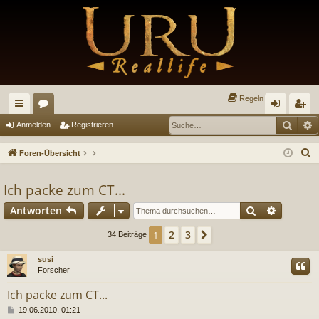
Regeln
Such
E
ch
or
n
eg
Anmelden
Registrieren
ne
en
m
ist
S
Foren-Übersicht
llz
el
rie
u
c
Ich packe zum CT...
ug
de
re
h
Suche
Erweiter
Antworten
riff
n
n
e
2
3
1
Nächste
34 Beiträge
susi
Forscher
Ich packe zum CT...
B
19.06.2010, 01:21