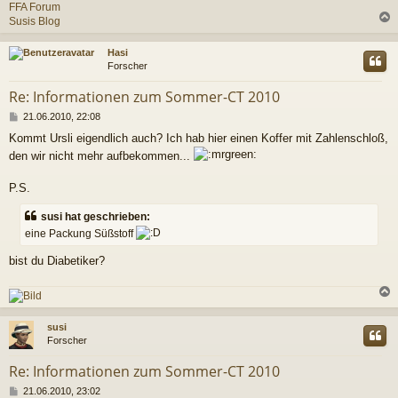
FFA Forum
Susis Blog
c
Hasi
Forscher
Re: Informationen zum Sommer-CT 2010
B
21.06.2010, 22:08
e
Kommt Ursli eigendlich auch? Ich hab hier einen Koffer mit Zahlenschloß,
i
den wir nicht mehr aufbekommen...
t
r
a
P.S.
g
susi hat geschrieben:
eine Packung Süßstoff
bist du Diabetiker?
c
susi
Forscher
Re: Informationen zum Sommer-CT 2010
B
21.06.2010, 23:02