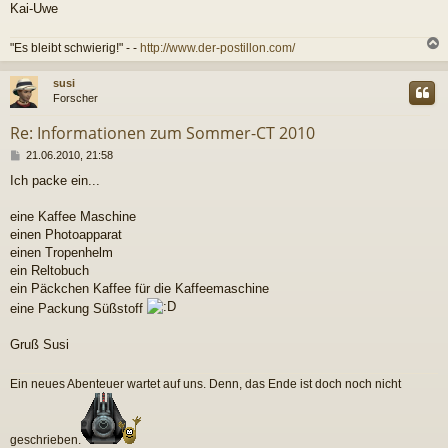
Kai-Uwe
"Es bleibt schwierig!" - -
http://www.der-postillon.com/
c
susi
Forscher
Re: Informationen zum Sommer-CT 2010
B
21.06.2010, 21:58
e
Ich packe ein...
i
t
r
eine Kaffee Maschine
a
einen Photoapparat
g
einen Tropenhelm
ein Reltobuch
ein Päckchen Kaffee für die Kaffeemaschine
eine Packung Süßstoff
Gruß Susi
Ein neues Abenteuer wartet auf uns. Denn, das Ende ist doch noch nicht
geschrieben.