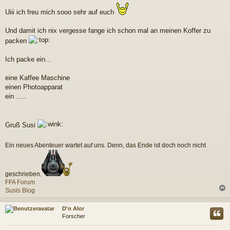
e
i
Uiii ich freu mich sooo sehr auf euch
t
r
Und damit ich nix vergesse fange ich schon mal an meinen Koffer zu
a
g
packen
Ich packe ein...
eine Kaffee Maschine
einen Photoapparat
ein .....
Gruß Susi
Ein neues Abenteuer wartet auf uns. Denn, das Ende ist doch noch nicht
geschrieben.
FFA Forum
Susis Blog
c
D'n Alor
Forscher