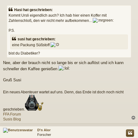
e
i
Hasi hat geschrieben:
t
Kommt Ursli eigendlich auch? Ich hab hier einen Koffer mit
r
Zahlenschloß, den wir nicht mehr aufbekommen...
a
g
P.S.
susi hat geschrieben:
eine Packung Süßstoff
bist du Diabetiker?
Nee, aber der brauch nicht so lange bis er sich auflöst und ich kann
schneller den Kaffee genießen
Gruß Susi
Ein neues Abenteuer wartet auf uns. Denn, das Ende ist doch noch nicht
geschrieben.
FFA Forum
Susis Blog
c
D'n Alor
Forscher