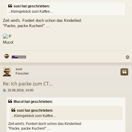
i
susi hat geschrieben:
t
...Kleingebäck zum Kaffee...
r
a
Zeit wird's. Fordert doch schon das Kinderlied:
g
"Packe, packe Kuchen!" ...
Mucol
c
susi
Forscher
Re: Ich packe zum CT...
B
22.06.2010, 14:00
e
i
Mucol hat geschrieben:
t
r
susi hat geschrieben:
a
...Kleingebäck zum Kaffee...
g
Zeit wird's. Fordert doch schon das Kinderlied:
"Packe, packe Kuchen!" ...