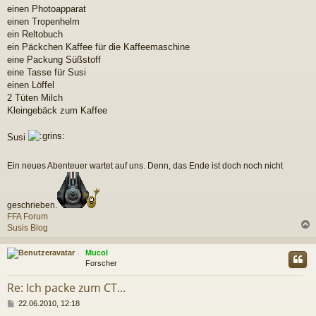
a
einen Photoapparat
g
einen Tropenhelm
ein Reltobuch
ein Päckchen Kaffee für die Kaffeemaschine
eine Packung Süßstoff
eine Tasse für Susi
einen Löffel
2 Tüten Milch
Kleingebäck zum Kaffee
Susi
Ein neues Abenteuer wartet auf uns. Denn, das Ende ist doch noch nicht
geschrieben.
FFA Forum
Susis Blog
c
Mucol
Forscher
Re: Ich packe zum CT...
B
22.06.2010, 12:18
e