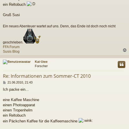
ein Reltobuch
Gruß Susi
Ein neues Abenteuer wartet auf uns. Denn, das Ende ist doch noch nicht
geschrieben.
FFA Forum
Susis Blog
c
Kai-Uwe
Forscher
Re: Informationen zum Sommer-CT 2010
B
21.06.2010, 21:43
e
Ich packe ein...
i
t
r
eine Kaffee Maschine
a
einen Photoapparat
g
einen Tropenhelm
ein Reltobuch
ein Päckchen Kaffee für die Kaffeemaschine