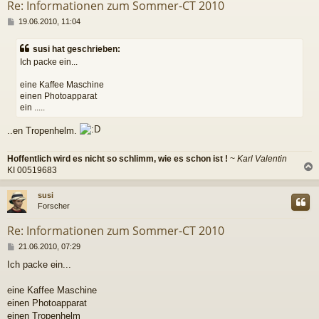
Re: Informationen zum Sommer-CT 2010
B
19.06.2010, 11:04
e
i
susi hat geschrieben:
t
Ich packe ein...
r
a
eine Kaffee Maschine
g
einen Photoapparat
ein .....
..en Tropenhelm.
Hoffentlich wird es nicht so schlimm, wie es schon ist !
~
Karl Valentin
KI 00519683
c
susi
Forscher
Re: Informationen zum Sommer-CT 2010
B
21.06.2010, 07:29
e
Ich packe ein...
i
t
r
eine Kaffee Maschine
a
einen Photoapparat
g
einen Tropenhelm