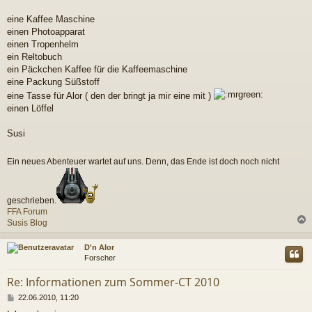
t
r
eine Kaffee Maschine
a
einen Photoapparat
g
einen Tropenhelm
ein Reltobuch
ein Päckchen Kaffee für die Kaffeemaschine
eine Packung Süßstoff
eine Tasse für Alor ( den der bringt ja mir eine mit )
einen Löffel
Susi
Ein neues Abenteuer wartet auf uns. Denn, das Ende ist doch noch nicht
geschrieben.
FFA Forum
Susis Blog
c
D'n Alor
Forscher
Re: Informationen zum Sommer-CT 2010
B
22.06.2010, 11:20
e