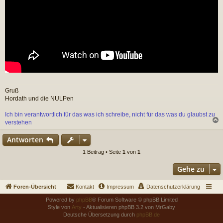
Gruß
Hordath und die NULPen
Ich bin verantwortlich für das was ich schreibe, nicht für das was du glaubst zu
verstehen
c
Antworten
1 Beitrag • Seite
1
von
1
Gehe zu
Foren-Übersicht
Kontakt
Impressum
Datenschutzerklärung
Powered by
phpBB
® Forum Software © phpBB Limited
Style von
Arty
- Aktualisieren phpBB 3.2 von MrGaby
Deutsche Übersetzung durch
phpBB.de